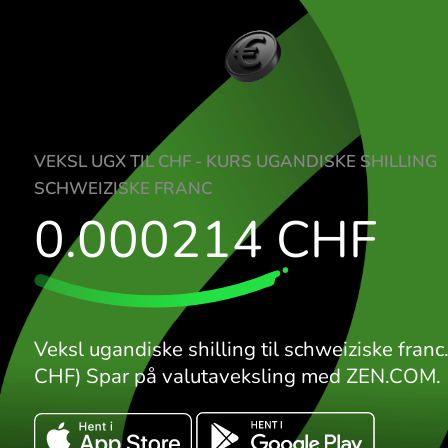
VEKSL UGX TIL CHF - KURS UGANDISKE SH
SCHWEIZISKE FRANC
0.000214
CHF