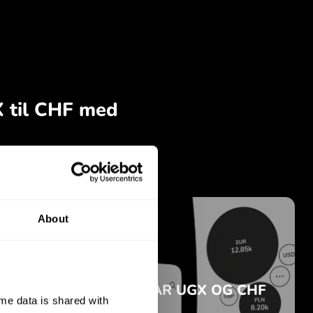
About
e data is shared with 