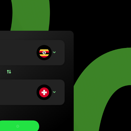
va (Lietuvių)
arország (Magyar)
 (English)
land (Nederlands)
e (Norsk bokmål)
a (Polski)
gal (Português)
u indbetaler:
UGX
nia (Română)
nsko (Slovenčina)
ge (Svenska)
на (Українська)
u modtager: