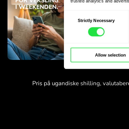
trusted analytics and advertis
Consent
Strictly Necessary
Selection
Allow selection
INGEN GEBYRER
FOR VEKSLING
I WEEKENDEN.
Allerede fra start får du
INGEN GEBYRER
gratis adgang til Pro-
abonnementet - veksl valuta
FOR VEKSLING
24/7
I WEEKENDEN.
til fordelagtige kurser, uden