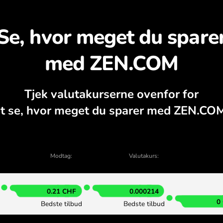
pdag hvorfor det kan be
valutaberegner, aktuelle køb- og salgsdia
VEKSL I APPEN