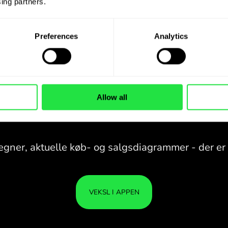
ing partners. 
Preferences
Analytics
Allow all
28 VALUTAER UNDER
KONTROL
I EN PRAKTISK
ZEN.C
APP.
28 VALUTAER UNDER
Køb UGX, sælg CHF og omvendt
KONTROL
DIN
med ét klik i ZEN.COM-appen.
I EN PRAKTISK
ER I
APP.