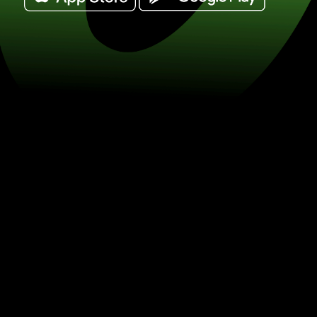
Veksl ugandiske shilling til schweizisk
CHF) Spar på valutaveksling med ZE