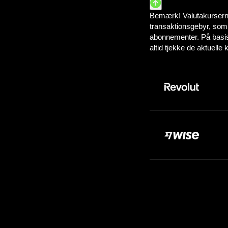
Betal:
100