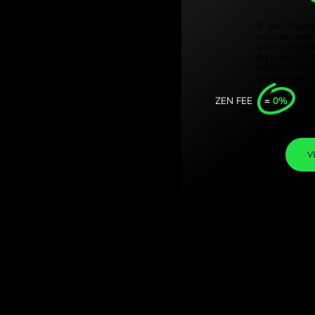
Türki
e franc. (UGX /
Singa
N.COM.
Unite
Inter