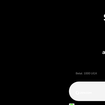
skjulte gebyrer.
O
Pris på ugandiske shilling, 