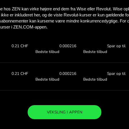
Se, hvor meget d
med ZEN.C
Tjek valutakurserne ove
at se, hvor meget du sparer
0 UGX
Modtag:
Valutakurs