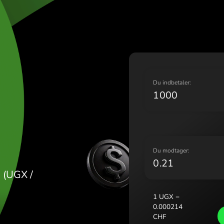
Lietu
Magy
Malta
Neder
Norg
Polsk
ILLING
Portu
D
Româ
Slove
Sveri
Украї
D