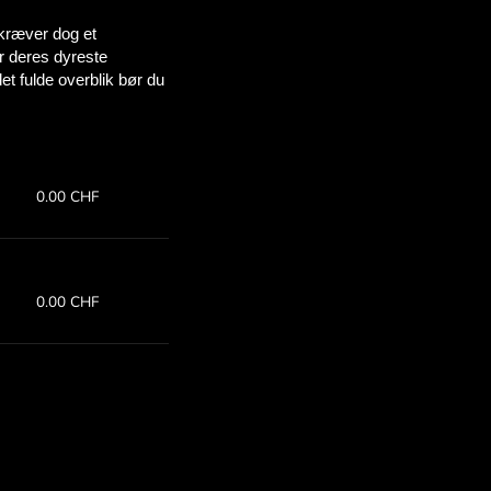
u sparer
OM
nfor for
 med ZEN.COM.
:
Spar: