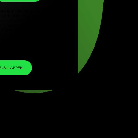
CHF
ye (Türkçe)
pore (English)
1
UGX
=
d Kingdom (English)
0.000214
national (English)
CHF
Vi har inkluderet et minimalt tillæg i
valutakursen, så du ikke bliver opkrævet
yderligere gebyrer fra ZEN. På den måde ved
du præcis, hvor meget du skal veksle til din
valgte valuta. Tillægget er fast og
gennemsigtigt. Du kan tjekke det i
prisdokumentet.
ZEN FEE
=
0%
VEKSL I APPEN