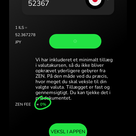
Portugal (Português)
România (Română)
Slovensko (Slovenčina)
1
ILS
=
52.367278
Sverige (Svenska)
JPY
Україна (Українська)
Vi har inkluderet et minimalt tillæg
Türkiye (Türkçe)
i valutakursen, så du ikke bliver
opkrævet yderligere gebyrer fra
ZEN. På den måde ved du præcis,
Singapore (English)
hvor meget du skal veksle til din
valgte valuta. Tillægget er fast og
United Kingdom (English)
gennemsigtigt. Du kan tjekke det i
prisdokumentet.
International (English)
ZEN FEE
=
0%
VEKSL I APPEN