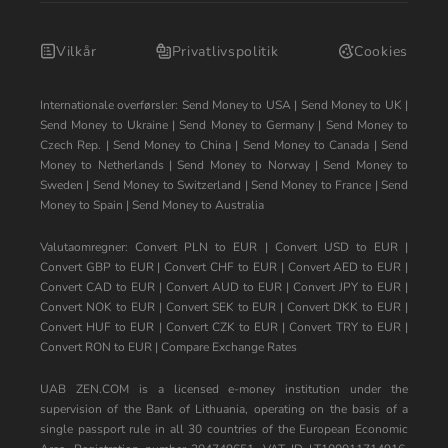
Vilkår
Privatlivspolitik
Cookies
Internationale overførsler:
Send Money to USA
|
Send Money to UK
|
Send Money to Ukraine
|
Send Money to Germany
|
Send Money to
Czech Rep.
|
Send Money to China
|
Send Money to Canada
|
Send
Money to Netherlands
|
Send Money to Norway
|
Send Money to
Sweden
|
Send Money to Switzerland
|
Send Money to France
|
Send
Money to Spain
|
Send Money to Australia
Valutaomregner:
Convert PLN to EUR
|
Convert USD to EUR
|
Convert GBP to EUR
|
Convert CHF to EUR
|
Convert AED to EUR
|
Convert CAD to EUR
|
Convert AUD to EUR
|
Convert JPY to EUR
|
Convert NOK to EUR
|
Convert SEK to EUR
|
Convert DKK to EUR
|
Convert HUF to EUR
|
Convert CZK to EUR
|
Convert TRY to EUR
|
Convert RON to EUR
|
Compare Exchange Rates
UAB ZEN.COM is a licensed e-money institution under the
supervision of the Bank of Lithuania, operating on the basis of a
single passport rule in all 30 countries of the European Economic