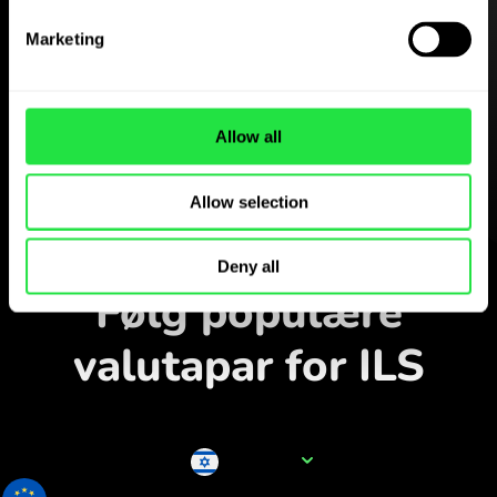
Hent
Marketing
ZEN.COM-appen gratis
Hent appen
Allow all
og opret dig på få minutter.
Allow selection
Veksl i appen
Deny all
Følg populære
valutapar for ILS
Valutanavn
ILS