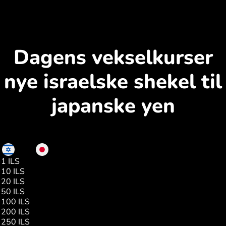
Dagens vekselkurser
nye israelske shekel til
japanske yen
ILS
JPY
1 ILS
52.00
10 ILS
522.00
20 ILS
1045.00
50 ILS
2614.00
100 ILS
5229.00
200 ILS
10458.00
250 ILS
13073.00