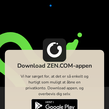
Download ZEN.COM-appen
Vi har sørget for, at det er så enkelt og
hurtigt som muligt at åbne en
privatkonto. Download appen, og
overbevis dig selv.