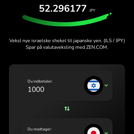
PRØV GRATIS
52.296177
España (Español)
JPY
Kort og abonnementer
Udviklere
France (Français)
HJÆLPECENTER
Ireland (English)
Veksl nye israelske shekel til japanske yen. (ILS / JPY)
Italia (Italiano)
Spar på valutaveksling med ZEN.COM.
Κύπρος (Ελληνικά)
Lietuva (Lietuvių)
Magyarország (Magyar)
Du indbetaler:
ILS
Malta (English)
Nederland (Nederlands)
Norge (Norsk bokmål)
Polska (Polski)
Du modtager:
JPY