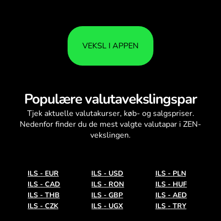
VEKSL I APPEN
Populære valutavekslingspar
Tjek aktuelle
valutakurser
, køb- og salgspriser.
Nedenfor finder du de mest valgte valutapar i ZEN-
vekslingen.
ILS
-
EUR
ILS
-
USD
ILS
-
PLN
ILS
-
CAD
ILS
-
RON
ILS
-
HUF
ILS
-
THB
ILS
-
GBP
ILS
-
AED
ILS
-
CZK
ILS
-
UGX
ILS
-
TRY