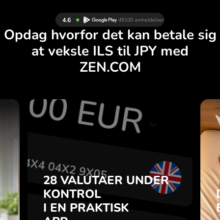
Opdag hvorfor det kan betale sig
at veksle ILS til JPY med
ZEN.COM
R
28 VALUTAER UNDER
G
KONTROL
.
I EN PRAKTISK
APP.
28 VALUTAER UNDER
u
-
KONTROL
Køb ILS, sælg JPY og omvendt
a
I EN PRAKTISK
med ét klik i ZEN.COM-appen.
7