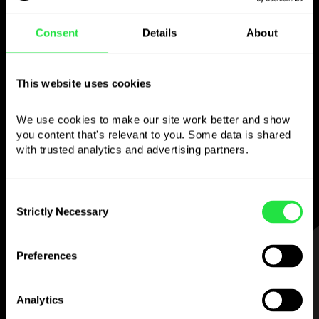
Consent
Details
About
Brug den valgte
valuta
This website uses cookies
som du vil
We use cookies to make our site work better and show 
you content that's relevant to you. Some data is shared 
Send penge til udlandet,
with trusted analytics and advertising partners. 
hæv i pengeautomater uden
kommission, betal med flervalutakortet
Consent
— enkelt og stressfrit.
Strictly Necessary
Selection
TRIN 1
Preferences
Analytics