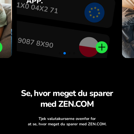
APP.
n
.
Se, hvor meget du sparer
med ZEN.COM
Tjek valutakurserne ovenfor for
at se, hvor meget du sparer med ZEN.COM.