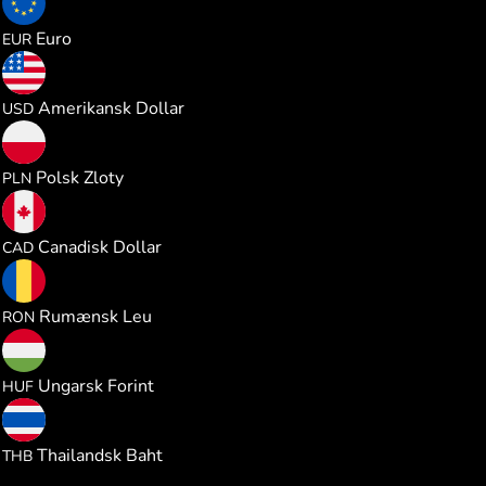
0.285829
Euro
EUR
0.330204
Amerikansk Dollar
USD
1.229001
Polsk Zloty
PLN
0.460993
Canadisk Dollar
CAD
1.500445
Rumænsk Leu
RON
103.88683
Ungarsk Forint
HUF
10.88665
Thailandsk Baht
THB