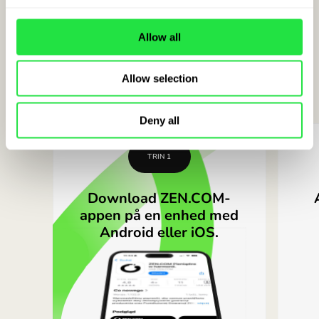
konto i qatarske riyal
hos ZEN.COM
Allow all
Åbn en gratis ZEN.COM-konto på
Allow selection
få minutter i
3 enkle trin
Deny all
TRIN 1
Download ZEN.COM-
appen på en enhed med
Android eller iOS.