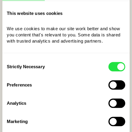
(5 590,96 DKK)
This website uses cookies
We use cookies to make our site work better and show 
you content that's relevant to you. Some data is shared 
ÅBN ZEN.COM-KONTO
with trusted analytics and advertising partners. 
Consent
Strictly Necessary
Selection
Preferences
Analytics
Sådan åbner du en
Marketing