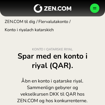
Skip
to
DK
content
ZEN.COM til dig
/
Flervalutakonto
/
Konto i riyalach katarskich
PERSONLIG
ERHVERV
VIRKSOMHED
KONTO I QATARSKE RIYAL
Sådan beskytter vi dine penge
Shop smartere
Erhvervskonto
Spar med en konto i
Danmark (Dansk)
България (Български)
riyal (QAR).
Newsroom
Send, betal, veksling
Globale betalinger
BEKRÆFT
Česko (Čeština)
Åbn en konto i qatarske riyal.
Danmark (Dansk)
Careers
Rejs bedre
Kortudstedelse
Sammenlign gebyrer og
Deutschland (Deutsch)
vekselkursen DKK til QAR hos
ZEN.COM og hos konkurrenterne.
Ελλάδα (Ελληνικά)
Blog
Gå til krypto
Krypto