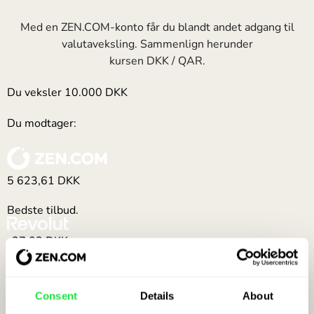
Med en ZEN.COM-konto får du blandt andet adgang til
valutaveksling. Sammenlign herunder
kursen DKK / QAR.
Du veksler
10.000
DKK
Du modtager:
5 623,61
DKK
Bedste tilbud.
-27,03
DKK
(5 596,58 DKK)
Consent
Details
About
-32,65
DKK