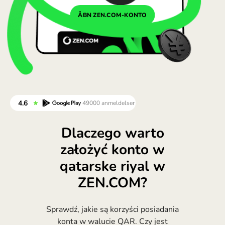
Portugal (Português)
ÅBN ZEN.COM-KONTO
România (Română)
Slovensko (Slovenčina)
Sverige (Svenska)
Україна (Українська)
Türkiye (Türkçe)
Singapore (English)
Dlaczego warto
założyć konto w
United Kingdom (English)
qatarske riyal w
International (English)
ZEN.COM?
Sprawdź, jakie są korzyści posiadania
konta w walucie QAR. Czy jest