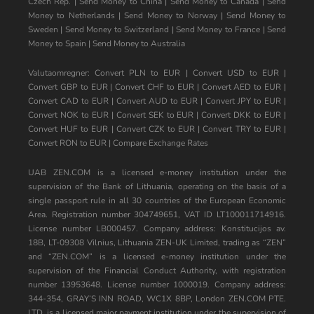
Czech Rep.
|
Send Money to China
|
Send Money to Canada
|
Send
Money to Netherlands
|
Send Money to Norway
|
Send Money to
Sweden
|
Send Money to Switzerland
|
Send Money to France
|
Send
Money to Spain
|
Send Money to Australia
Valutaomregner:
Convert PLN to EUR
|
Convert USD to EUR
|
Convert GBP to EUR
|
Convert CHF to EUR
|
Convert AED to EUR
|
Convert CAD to EUR
|
Convert AUD to EUR
|
Convert JPY to EUR
|
Convert NOK to EUR
|
Convert SEK to EUR
|
Convert DKK to EUR
|
Convert HUF to EUR
|
Convert CZK to EUR
|
Convert TRY to EUR
|
Convert RON to EUR
|
Compare Exchange Rates
UAB ZEN.COM is a licensed e-money institution under the
supervision of the Bank of Lithuania, operating on the basis of a
single passport rule in all 30 countries of the European Economic
Area. Registration number 304749651, VAT ID LT100011714916.
License number LB000457. Company address: Konstitucijos av.
18B, LT-09308 Vilnius, Lithuania ZEN-UK Limited, trading as “ZEN”
and “ZEN.COM” is a licensed e-money institution under the
supervision of the Financial Conduct Authority, with registration
number 13953648. License number 1000019. Company address:
344-354, GRAY’S INN ROAD, WC1X 8BP, London ZEN.COM PTE.
LTD. is a licensed major payment institution under the supervision of