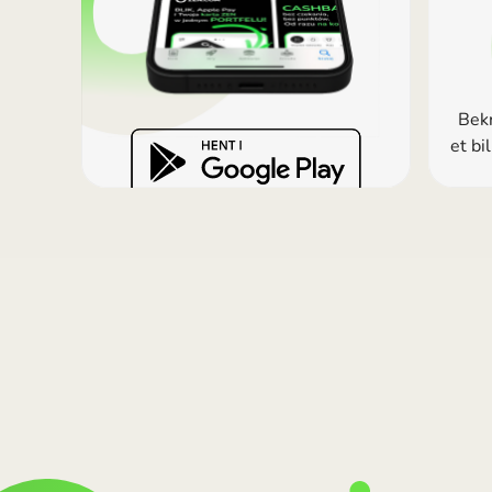
Bekr
et bi