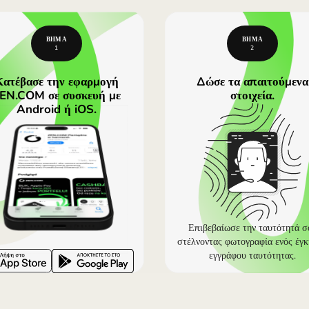
 ZEN μπορεί να φαίνονται υψηλότερες από της Wise ή της
νώ οι ισοτιμίες της Revolut που εμφανίζονται αφορούν τ
ισοτιμίες μπορεί να είναι λιγότερο ευνοϊκές. Για πλήρη ε
ΑΝΟΙΞΕ ΛΟΓΑΡΙΑΣΜΟ ZEN.