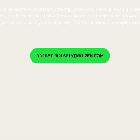
 ZEN μπορεί να φαίνονται υψηλότερες από της Wise ή της
νώ οι ισοτιμίες της Revolut που εμφανίζονται αφορούν τ
ισοτιμίες μπορεί να είναι λιγότερο ευνοϊκές. Για πλήρη ε
41 843,19 QAR
 ZEN μπορεί να φαίνονται υψηλότερες από της Wise ή της
νώ οι ισοτιμίες της Revolut που εμφανίζονται αφορούν τ
ισοτιμίες μπορεί να είναι λιγότερο ευνοϊκές. Για πλήρη ε
41 810,00 QAR