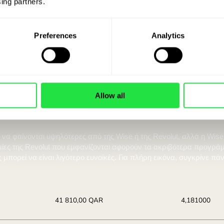
ς πόσα εξοικονομείς 
ing partners. 
σε ριάλ Κατάρ στο
Preferences
Analytics
σμό ZEN.COM αποκτάς πρόσβαση, μεταξύ άλλων, στην αντα
ισοτιμία EUR / QAR.
Allow all
Λαμβάνεις:
Ισοτ
41 986,87 QAR
4,19
Η καλύτερη προσφορά.
Η καλύτερη