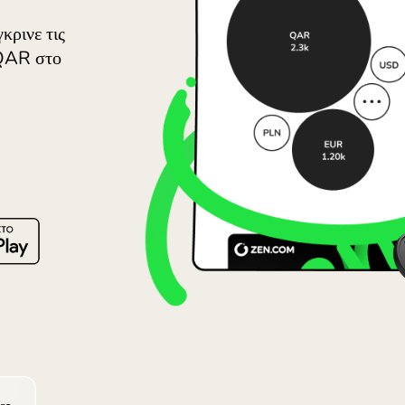
Lietuva (L
Magyaror
Malta (En
τάρ. Σύγκρινε τις
Nederlan
UR προς QAR στο
σμό.
Norge (N
Polska (P
Portugal 
.COM
România 
Slovensko
Sverige (
Україна 