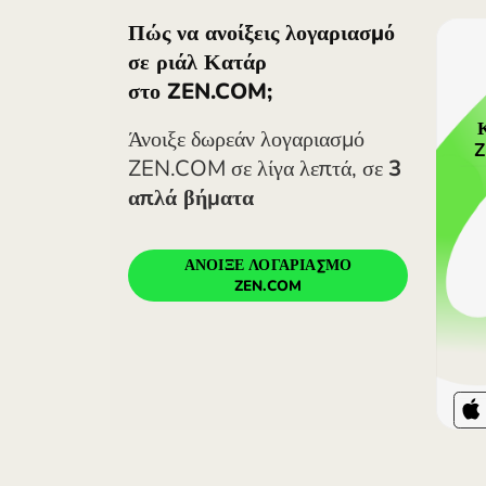
Προσοχή. Οι ισοτιμίες της
εδώ δεν περιλαμβάνεται, ε
προγράμματα τιμολόγησης οι 
εφαρμογή ZEN.COM.