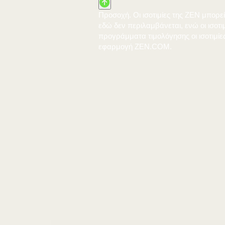
Προσοχή. Οι ισοτιμίες της
εδώ δεν περιλαμβάνεται, ε
προγράμματα τιμολόγησης οι 
εφαρμογή ZEN.COM.
Προσοχή. Οι ισοτιμίες της
εδώ δεν περιλαμβάνεται, ε
προγράμματα τιμολόγησης οι 
εφαρμογή ZEN.COM.