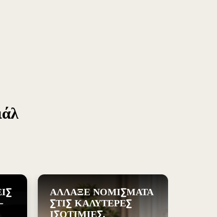
Türkçe)
 (English)
ngdom (English)
nal (English)