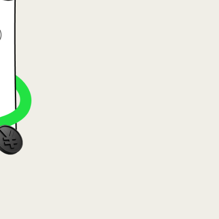
ietuvių)
szág (Magyar)
glish)
d (Nederlands)
orsk bokmål)
olski)
(Português)
(Română)
 (Slovenčina)
Svenska)
(Українська)