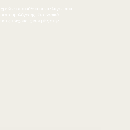
 Revolut, αλλά η Wise χρεώνει προμήθεια συναλλαγής πο
α ακριβότερα προγράμματα τιμολόγησης. Στα βασικά
ικόνα, συγκρίνε πάντα τις τρέχουσες ισοτιμίες στην
4,184320
-143,68 QAR
 Revolut, αλλά η Wise χρεώνει προμήθεια συναλλαγής πο
α ακριβότερα προγράμματα τιμολόγησης. Στα βασικά
ικόνα, συγκρίνε πάντα τις τρέχουσες ισοτιμίες στην
4,181000
-176,87 QAR