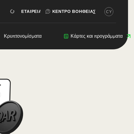
ΔΩΡΕΆΝ ΔΟΚΙΜΉ
ΔΩΡΕΆΝ ΔΟΚΙΜΉ
ΆΝΟΙΓΜΑ ΛΟΓΑΡΙΑΣΜΟΎ
ΕΤΑΙΡΕΊΑ
ΚΈΝΤΡΟ ΒΟΉΘΕΙΑΣ
CY
ικά)
 (Български)
ština)
eers
Κρυπτονομίσματα
Κρυπτονομίσματα
Blog
Κάρτες και προγράμματα
Προγραμματιστές
(Dansk)
and (Deutsch)
Ελληνικά)
Λογαριασμός σε riyalach katarskich
Español)
rançais)
nglish)
liano)
Ελληνικά)