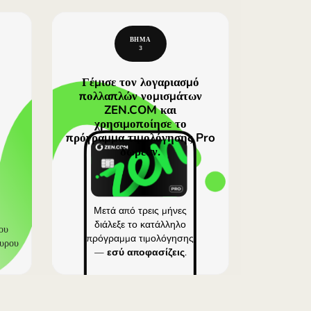
 Revolut, αλλά η Wise χρεώνει προμήθεια συναλλαγής πο
α ακριβότερα προγράμματα τιμολόγησης. Στα βασικά
ικόνα, συγκρίνε πάντα τις τρέχουσες ισοτιμίες στην
COM