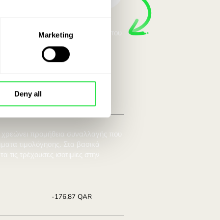
με λογαριασμό
 ZEN.COM.
Marketing
λλαγή νομισμάτων. Σύγκρινε παρακάτω την
Deny all
ιμία:
Εξοικονομείς:
8687
Εξοικονόμησε έως
+176,87 QAR
 προσφορά.