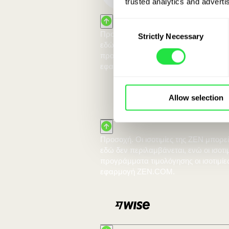
Δε
trusted analytics and advertis
Consent
Strictly Necessary
Selection
Με λογαρια
Allow selection
10 000 EUR:
Αλλάζεις