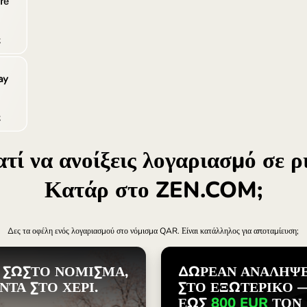
Türkiye (
Singapore
United Ki
Internatio