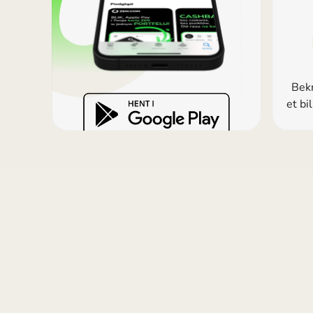
Bekr
et bi