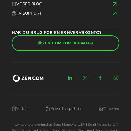
VORES BLOG
FÅ SUPPORT
HAR DU BRUG FOR EN ERHVERVSKONTO?
ZEN.COM FOR Business
Vilkår
Privatlivspolitik
Cookies
Internationale overførsler:
Send Money to USA
|
Send Money to UK
|
Send Money to Ukraine
|
Send Money to Germany
|
Send Money to