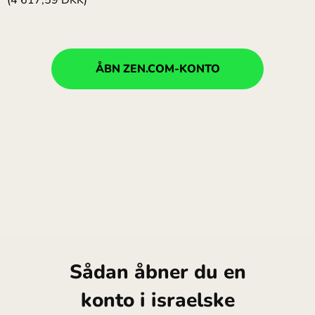
(4 617,59 DKK)
ÅBN ZEN.COM-KONTO
Sådan åbner du en
konto i israelske