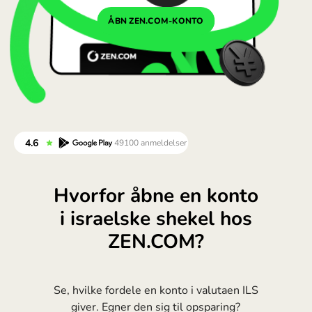
Portugal (Português)
ÅBN ZEN.COM-KONTO
România (Română)
Slovensko (Slovenčina)
Sverige (Svenska)
Україна (Українська)
Türkiye (Türkçe)
Singapore (English)
Hvorfor åbne en konto
United Kingdom (English)
i israelske shekel hos
International (English)
ZEN.COM?
Se, hvilke fordele en konto i valutaen ILS
giver. Egner den sig til opsparing?