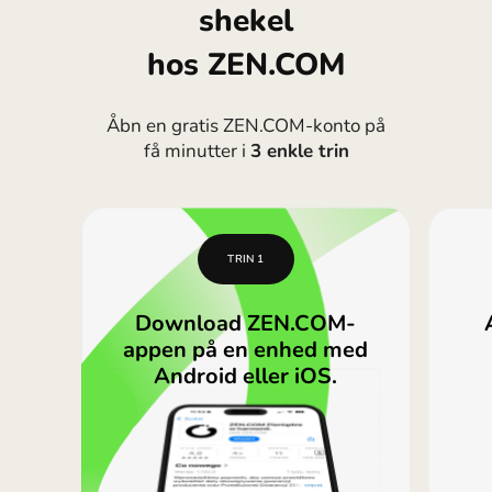
shekel
hos ZEN.COM
Åbn en gratis ZEN.COM-konto på
få minutter i
3 enkle trin
TRIN 1
Download ZEN.COM-
appen på en enhed med
Android eller iOS.