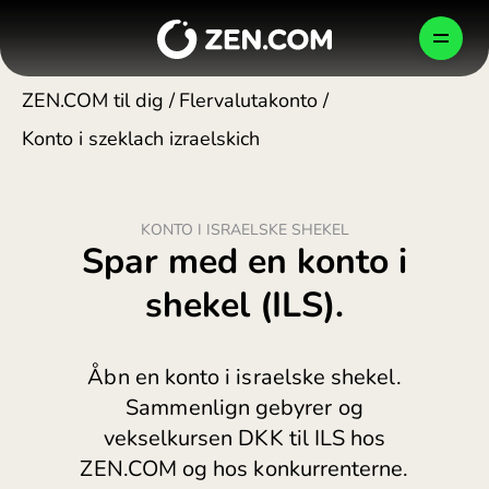
Skip
to
DK
content
ZEN.COM til dig
/
Flervalutakonto
/
Konto i szeklach izraelskich
PERSONLIG
ERHVERV
VIRKSOMHED
KONTO I ISRAELSKE SHEKEL
Sådan beskytter vi dine penge
Shop smartere
Erhvervskonto
Spar med en konto i
Danmark (Dansk)
България (Български)
shekel (ILS).
Newsroom
Send, betal, veksling
Globale betalinger
BEKRÆFT
Česko (Čeština)
Åbn en konto i israelske shekel.
Danmark (Dansk)
Careers
Rejs bedre
Kortudstedelse
Sammenlign gebyrer og
Deutschland (Deutsch)
vekselkursen DKK til ILS hos
ZEN.COM og hos konkurrenterne.
Ελλάδα (Ελληνικά)
Blog
Krypto
Krypto