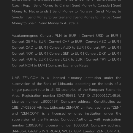
Czech Rep.
|
Send Money to China
|
Send Money to Canada
|
Send
Money to Netherlands
|
Send Money to Norway
|
Send Money to
Sweden
|
Send Money to Switzerland
|
Send Money to France
|
Send
Money to Spain
|
Send Money to Australia
Valutaomregner:
Convert PLN to EUR
|
Convert USD to EUR
|
Convert GBP to EUR
|
Convert CHF to EUR
|
Convert AED to EUR
|
Convert CAD to EUR
|
Convert AUD to EUR
|
Convert JPY to EUR
|
Convert NOK to EUR
|
Convert SEK to EUR
|
Convert DKK to EUR
|
Convert HUF to EUR
|
Convert CZK to EUR
|
Convert TRY to EUR
|
Convert RON to EUR
|
Compare Exchange Rates
UAB ZEN.COM is a licensed e-money institution under the
supervision of the Bank of Lithuania, operating on the basis of a
single passport rule in all 30 countries of the European Economic
Area. Registration number 304749651, VAT ID LT100011714916.
License number LB000457. Company address: Konstitucijos av.
18B, LT-09308 Vilnius, Lithuania ZEN-UK Limited, trading as “ZEN”
and “ZEN.COM” is a licensed e-money institution under the
supervision of the Financial Conduct Authority, with registration
number 13953648. License number 1000019. Company address:
344-354, GRAY’S INN ROAD, WC1X 8BP, London ZEN.COM PTE.