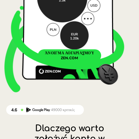
Portugal (Português)
România (Română)
Slovensko (Slovenčina)
Sverige (Svenska)
ΆΝΟΙΓΜΑ ΛΟΓΑΡΙΑΣΜΟΎ
Україна (Українська)
ZEN.COM
Türkiye (Türkçe)
Singapore (English)
United Kingdom (English)
International (English)
Dlaczego warto
założyć konto w