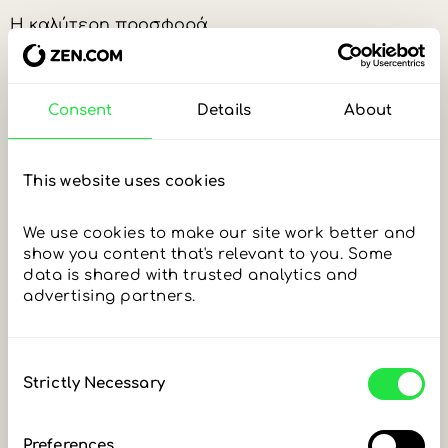
Η καλύτερη προσφορά.
0,00
EUR
Consent
Details
About
(34 667,55 EUR)
-60,18
EUR
This website uses cookies
(34 607,37 EUR)
We use cookies to make our site work better and 
show you content that's relevant to you. Some 
data is shared with trusted analytics and 
ΑΝΟΙΞΕ ΛΟΓΑΡΙΑΣΜΟ ZEN.COM
advertising partners. 
Consent
Strictly Necessary
Selection
Preferences