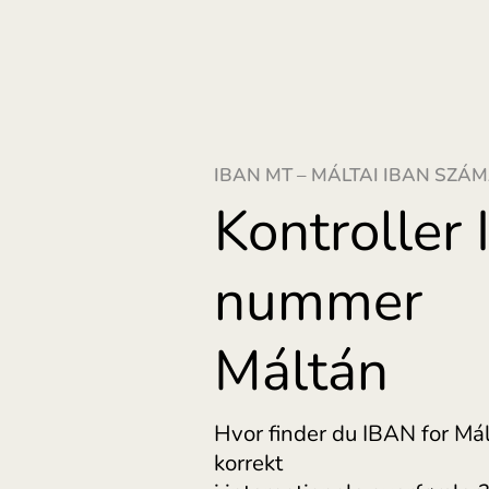
IBAN MT – MÁLTAI I
Kontrol
numme