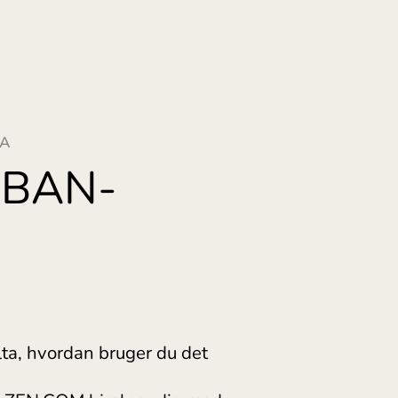
Lietu
Magy
Malta
Neder
Norg
Polsk
BAN SZÁMA
Portu
ler IBAN-
Româ
Slove
r
Sveri
Украї