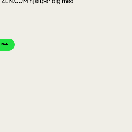
Türki
Singa
 for Málta, hvordan bruger du det
Unite
Inter
erførsler? ZEN.COM hjælper dig med
TJEK IBAN