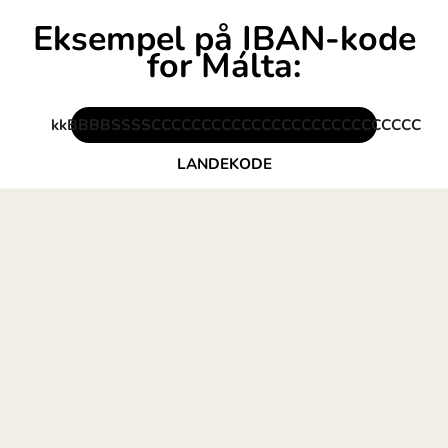
Hvad er IBAN-nu
for Málta?
IBAN-koden Máltán har 31 karakter te
kk - kontrolcifre,
B - bankkode,
C - kundens kontonum
K - kontrolsum eller yderlige