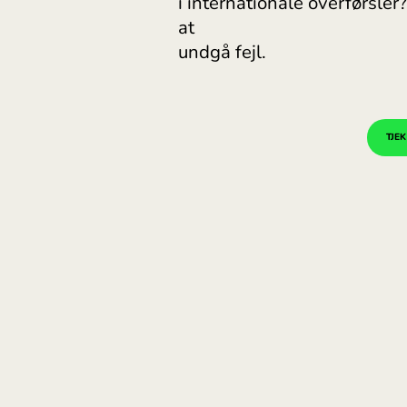
Máltán
Hvor finder du IBAN
korrekt
i internationale ov
at
undgå fejl.