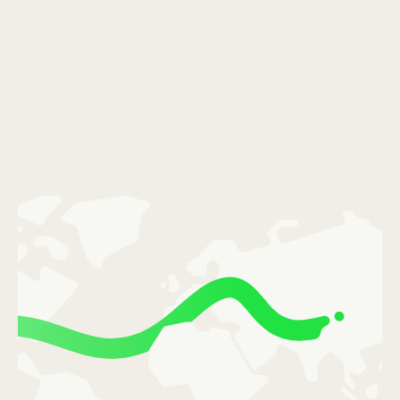
Portugal (Português)
România (Română)
Slovensko (Slovenčina)
Sverige (Svenska)
Україна (Українська)
Türkiye (Türkçe)
Singapore (English)
United Kingdom (English)
International (English)