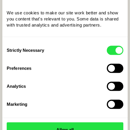
We use cookies to make our site work better and show 
you content that's relevant to you. Some data is shared 
with trusted analytics and advertising partners. 
Приклад коду IBAN
для Мальти:
Consent
MT
kkBBBBSSSSCCCCCCCCCCCCCCCCCCCCCCCCCCC
Strictly Necessary
Selection
КОД КРАЇНИ
Preferences
Analytics
Marketing
Allow all