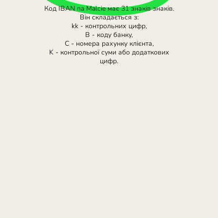
Код IBAN na Malcie має 31 знаків знаків.
Він складається з:
kk - контрольних цифр,
B - коду банку,
C - номера рахунку клієнта,
K - контрольної суми або додаткових
цифр.