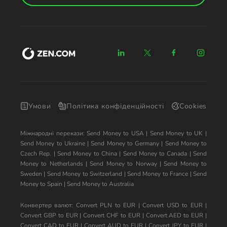
Умови
Політика конфіденційності
Cookies
Міжнародні перекази:
Send Money to USA
|
Send Money to UK
|
Send Money to Ukraine
|
Send Money to Germany
|
Send Money to
Czech Rep.
|
Send Money to China
|
Send Money to Canada
|
Send
Money to Netherlands
|
Send Money to Norway
|
Send Money to
Sweden
|
Send Money to Switzerland
|
Send Money to France
|
Send
Money to Spain
|
Send Money to Australia
Конвертер валют:
Convert PLN to EUR
|
Convert USD to EUR
|
Convert GBP to EUR
|
Convert CHF to EUR
|
Convert AED to EUR
|
Convert CAD to EUR
|
Convert AUD to EUR
|
Convert JPY to EUR
|