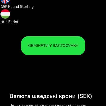
0.078290
Pound Sterling
GBP
33.17137
Forint
HUF
ОБМІНЯТИ У ЗАСТОСУНКУ
Валюта шведські крони (SEK)
Це фіатна валюта, заснована на довірі до Банку