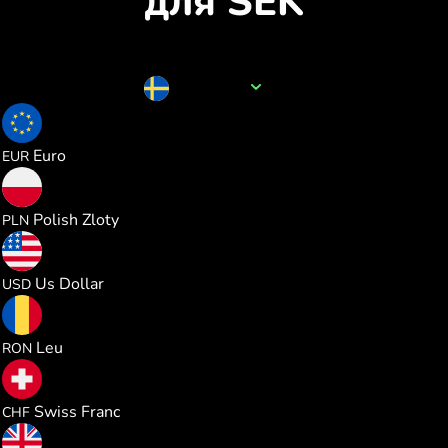
для SEK
Назва валюти
SEK
0.091348
Euro
EUR
0.392591
Polish Zloty
PLN
0.105416
Us Dollar
USD
0.480001
Leu
RON
0.085349
Swiss Franc
CHF