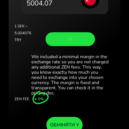
Portugal (Português)
România (Română)
Slovensko (Slovenčina)
1
SEK
=
5.004076
Sverige (Svenska)
TRY
Україна (Українська)
We included a minimal margin in the
Türkiye (Türkçe)
exchange rate so you are not charged
any additional ZEN fees. This way,
you know exactly how much you
Singapore (English)
need to exchange into your chosen
currency. The margin is fixed and
United Kingdom (English)
transparent. You can check it in the
pricing doc.
International (English)
ZEN FEE
=
0%
ОБМІНЯТИ У