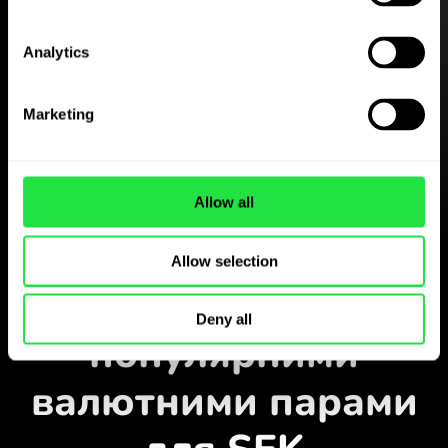
Analytics
Завантажте
застосунок
Marketing
ZEN.COM
безкоштовно
Завантажте застосунок
Allow all
і зареєструйтесь за кілька
хвилин.
Обміняти у застосунку
Allow selection
Стежте за
Deny all
популярними
валютними парами