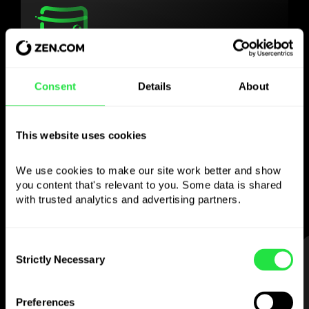
Користуйтесь
Consent
Details
About
обраною валютою
так, як Вам зручно
This website uses cookies
Надсилайте гроші за кордон,
We use cookies to make our site work better and show 
знімайте з банкоматів без
you content that's relevant to you. Some data is shared 
комісії, платіть мультивалютною карткою
with trusted analytics and advertising partners. 
— просто та без стресу.
Consent
КРОК 1
Strictly Necessary
Selection
Preferences