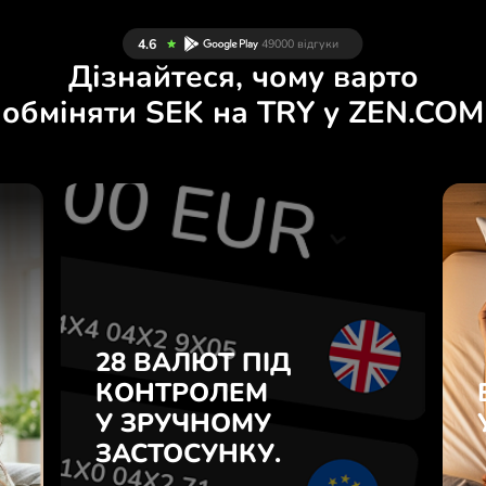
Дізнайтеся, чому варто
обміняти SEK на TRY у ZEN.COM
Й
28 ВАЛЮТ ПІД
Н
КОНТРОЛЕМ
.
У ЗРУЧНОМУ
ЗАСТОСУНКУ.
28 ВАЛЮТ ПІД
е
о
КОНТРОЛЕМ
Купуйте SEK, продавайте TRY
у
У ЗРУЧНОМУ
і навпаки одним кліком у
7
застосунку ZEN.COM.
ЗАСТОСУНКУ.
з