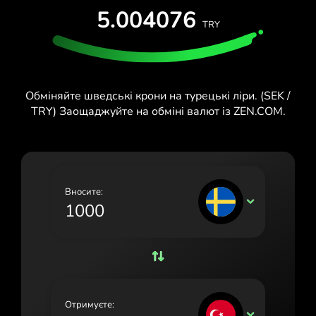
5.004076
España (Español)
TRY
France (Français)
Ireland (English)
Обміняйте шведські крони на турецькі ліри. (SEK /
Italia (Italiano)
TRY) Заощаджуйте на обміні валют із ZEN.COM.
Κύπρος (Ελληνικά)
Lietuva (Lietuvių)
Magyarország (Magyar)
Вносите:
SEK
Malta (English)
Nederland (Nederlands)
Norge (Norsk bokmål)
Polska (Polski)
Отримуєте:
TRY