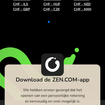
CHF
-
ILS
CHF
-
HUF
CHF
-
NZD
CHF
-
GBP
CHF
-
CZK
CHF
-
MXN
Download de ZEN.COM-app
We hebben ervoor gezorgd dat het
openen van een persoonlijke rekening
zo eenvoudig en snel mogelijk is.