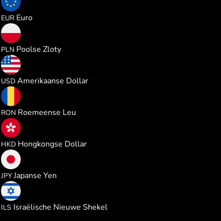
1.064595
Euro
EUR
4.576525
Poolse Zloty
PLN
1.230786
Amerikaanse Dollar
USD
5.583215
Roemeense Leu
RON
9.654225
Hongkongse Dollar
HKD
194.22420
Japanse Yen
JPY
3.692174
Israëlische Nieuwe Shekel
ILS