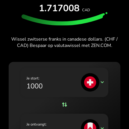
España (Español)
PROBEER GRATIS
1.717008
CAD
France (Français)
Kaarten en abonnementen
Ontwikkelaars
HELPCENTRUM
Ireland (English)
Italia (Italiano)
Wissel zwitserse franks in canadese dollars. (CHF /
CAD) Bespaar op valutawissel met ZEN.COM.
Κύπρος (Ελληνικά)
Lietuva (Lietuvių)
Magyarország (Magyar)
Je stort:
Malta (English)
CHF
Nederland (Nederlands)
Norge (Norsk bokmål)
Polska (Polski)
Je ontvangt:
Portugal (Português)
CAD