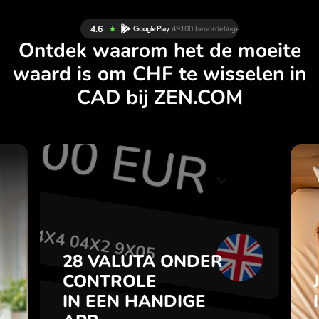
Ontdek waarom het de moeite
waard is om CHF te wisselen in
CAD bij ZEN.COM
N
28 VALUTA ONDER
L
CONTROLE
.
IN EEN HANDIGE
APP.
28 VALUTA ONDER
je
t
CONTROLE
Koop CHF, verkoop CAD en
l
IN EEN HANDIGE
omgekeerd met één klik in de
7
ZEN.COM-app.