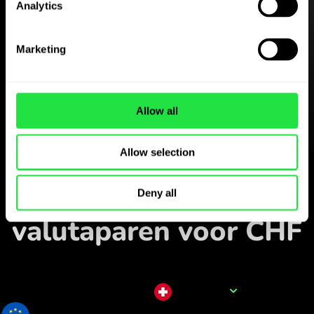
Analytics
Download de
ZEN.COM-app gratis
Marketing
Download de app
en meld je in enkele minuten
Allow all
aan.
Allow selection
Wisselen in de app
Volg populaire
Deny all
valutaparen voor CHF
Naam van de valuta
CHF