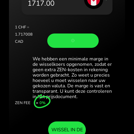
România (Română)
Slovensko (Slovenčina)
1
CHF
=
Sverige (Svenska)
1.717008
CAD
Україна (Українська)
Türkiye (Türkçe)
We hebben een minimale marge in
de wisselkoers opgenomen, zodat er
geen extra ZEN-kosten in rekening
Singapore (English)
worden gebracht. Zo weet u precies
hoeveel u moet wisselen naar uw
United Kingdom (English)
gekozen valuta. De marge is vast en
transparant. U kunt deze controleren
International (English)
in het prijsdocument.
ZEN FEE
=
0%
WISSEL IN DE