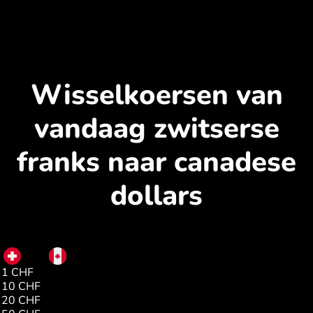
Wisselkoersen van
vandaag zwitserse
franks naar canadese
dollars
CHF
CAD
1 CHF
1.71
10 CHF
17.17
20 CHF
34.34