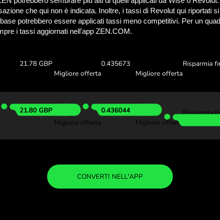
Scopri quanto puoi 
con ZEN.C
Per sapere quanto puoi risparm
controlla i tassi di cambio
00 NZD
Ricevi:
Tasso di ca
21.67 GBP
0.433423