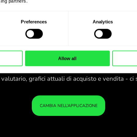
ing partners. 
Preferences
Analytics
Allow all
28 VALUTE SOTTO
CONTROLLO
IN UNA PRATICA
ZEN.C
APPLICAZIONE.
28 VALUTE SOTTO
Compra NZD, vendi GBP e
CONTROLLO
IL 
viceversa con un clic
IN UNA PRATICA
È AL
nell’applicazione ZEN.COM.
APPLICAZIONE.