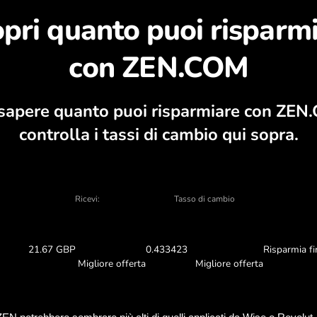
opri perché vale la pe
colatore valutario, grafici attuali di acqui
CAMBIA NELL’APPLICAZION