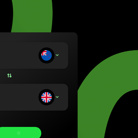
 (Lietuvių)
ország (Magyar)
English)
and (Nederlands)
(Norsk bokmål)
(Polski)
al (Português)
ersa:
NZD
a (Română)
sko (Slovenčina)
 (Svenska)
а (Українська)
icevi: