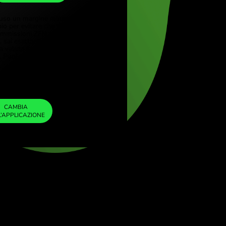
GBP
 (Türkçe)
re (English)
1
NZD
=
 Kingdom (English)
0.433423
tional (English)
GBP
Abbiamo incluso un margine minimo nel
tasso di cambio per evitare che ti vengano
addebitate commissioni ZEN aggiuntive. In
questo modo, sai esattamente quanto devi
cambiare nella valuta scelta. Il margine è fisso
e trasparente. Puoi verificarlo nel documento
dei prezzi.
ZEN FEE
=
0%
CAMBIA
NELL’APPLICAZIONE