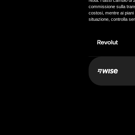
Paghi:
50.