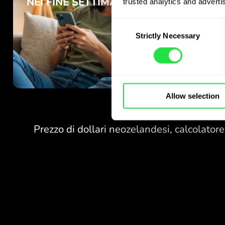
trusted analytics and advertis
Consent
Strictly Necessary
Selection
Allow selection
NESSUNA
COMMISSIONE
PER I CAMBI
NEI FINE SETTIMANA.
NESSUNA
Già all’avvio ottieni
COMMISSIONE
accesso gratuito al piano
PER I CAMBI
Pro - cambia valute 24/7
NEI FINE SETTIMANA.
a cambi vantaggiosi, senza
commissioni nascoste.