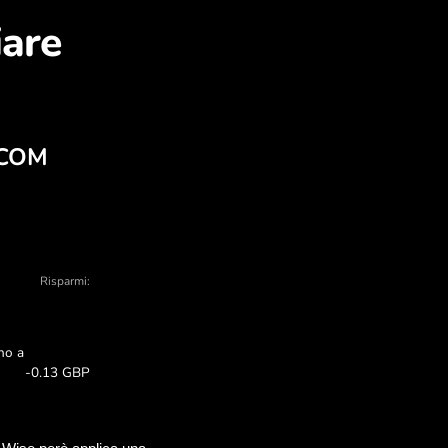
na cambiare NZD in GBP
sto e vendita - ci sono molte ragioni per s
E