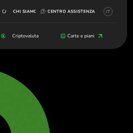
PROVA GRATIS
OKX
CREA UN ACCOUNT
CHI SIAMO
CENTRO ASSISTENZA
IT
no)
ия (Български)
Čeština)
rs
Criptovaluta
Criptovaluta
Blog
Sviluppatori
Carte e piani
k (Dansk)
hland (Deutsch)
 (Ελληνικά)
 (Español)
(Français)
 (English)
Italiano)
 (Ελληνικά)