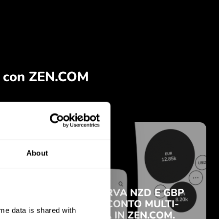
About
e data is shared with 