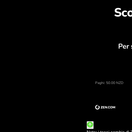
Sc
Prezzo di dollari neozelandesi, cal