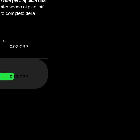
risparmiare
OM
iare con ZEN.COM
 qui sopra.
mbio
Risparmi:
Risparmia fino a