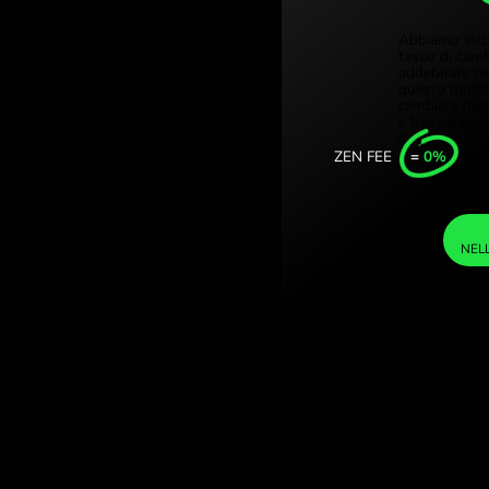
Türkiye
line britanniche.
Singapo
luta con ZEN.COM.
United
Interna