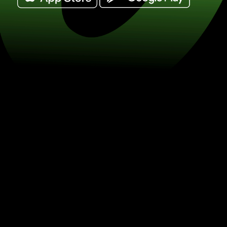
Cambia 50 dollari neozelandesi in ster
(NZD / GBP) Risparmia sul cambio va