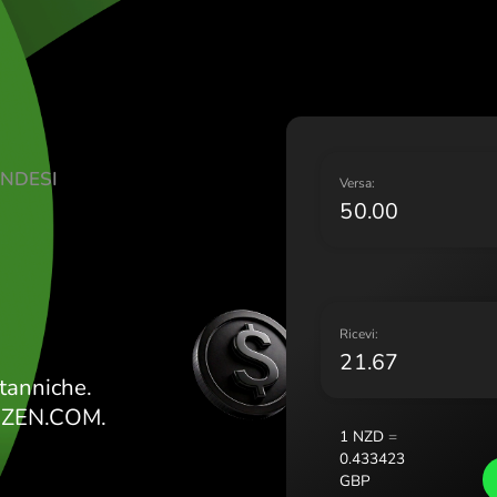
Lietuva
Magyar
Malta (
Nederl
Norge 
Polska 
 NEOZELANDESI
Portug
V
Români
Sloven
Sverige
Україн
R