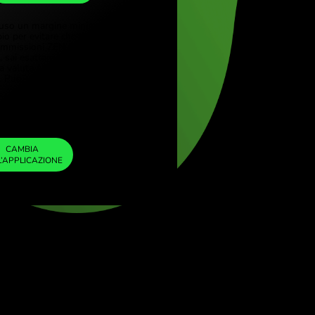
QAR
 (Türkçe)
re (English)
1
MXN
=
 Kingdom (English)
0.211083
tional (English)
QAR
Abbiamo incluso un margine minimo nel
tasso di cambio per evitare che ti vengano
addebitate commissioni ZEN aggiuntive. In
questo modo, sai esattamente quanto devi
cambiare nella valuta scelta. Il margine è fisso
e trasparente. Puoi verificarlo nel documento
dei prezzi.
ZEN FEE
=
0%
CAMBIA
NELL’APPLICAZIONE