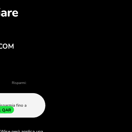
na cambiare MXN in QAR
 e vendita - ci sono molte ragioni per sceg
E