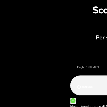
Sco
Prezzo di peso messicani, calcola