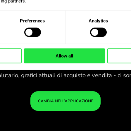
ing partners. 
Preferences
Analytics
Allow all
28 VALUTE SOTTO
CONTROLLO
IN UNA PRATICA
ZEN.C
APPLICAZIONE.
28 VALUTE SOTTO
Compra MXN, vendi QAR e
CONTROLLO
IL 
viceversa con un clic
IN UNA PRATICA
È AL
nell’applicazione ZEN.COM.
APPLICAZIONE.