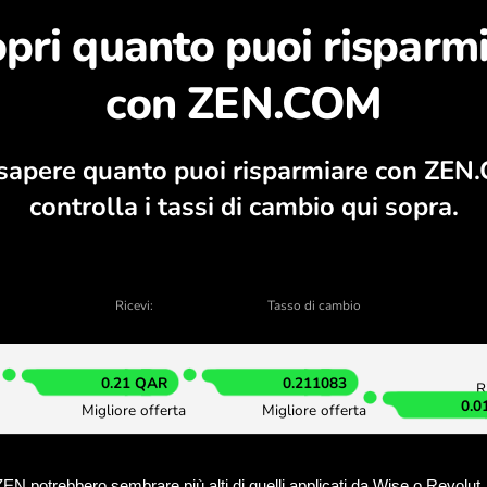
pri perché vale la pe
tore valutario, grafici attuali di acquisto
CAMBIA NELL’APPLICAZION