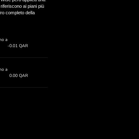
risparmiare
OM
iare con ZEN.COM
 qui sopra.
mbio
Risparmi:
3
Risparmia fino a