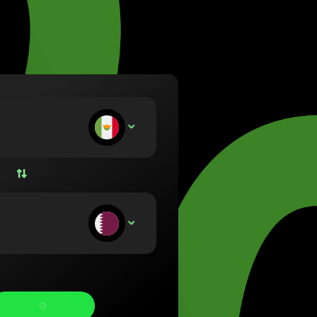
 (Lietuvių)
ország (Magyar)
English)
and (Nederlands)
(Norsk bokmål)
(Polski)
al (Português)
ersa:
MXN
a (Română)
sko (Slovenčina)
 (Svenska)
а (Українська)
icevi: