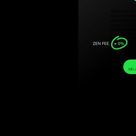
Türkiye
atar. (MXN /
Singapo
on ZEN.COM.
United
Interna