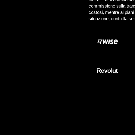
Paghi:
1.0