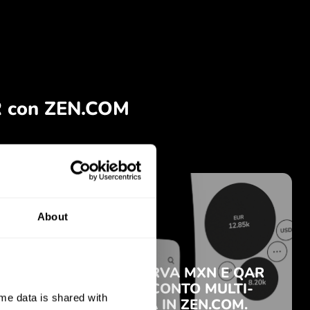
About
e data is shared with 