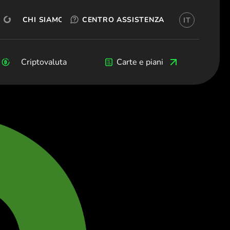
PROVA GRATIS
OKX
CREA UN ACCOUNT
CHI SIAMO
CENTRO ASSISTENZA
IT
no)
ия (Български)
Čeština)
rs
Criptovaluta
Criptovaluta
Blog
Sviluppatori
Carte e piani
k (Dansk)
hland (Deutsch)
 (Ελληνικά)
 (Español)
(Français)
 (English)
Italiano)
 (Ελληνικά)