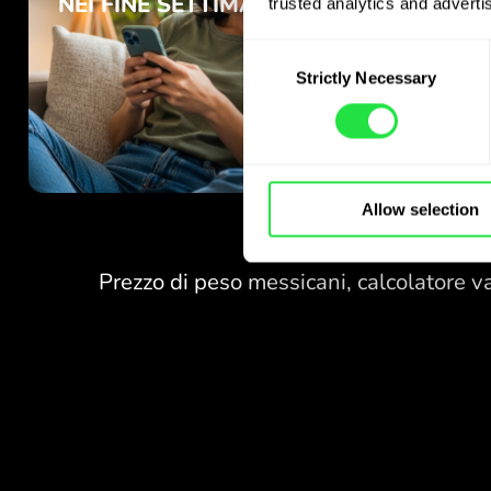
trusted analytics and advertis
Consent
Strictly Necessary
Selection
Allow selection
NESSUNA
COMMISSIONE
PER I CAMBI
NEI FINE SETTIMANA.
NESSUNA
Già all’avvio ottieni
COMMISSIONE
accesso gratuito al piano
PER I CAMBI
Pro - cambia valute 24/7
NEI FINE SETTIMANA.
a cambi vantaggiosi, senza
commissioni nascoste.