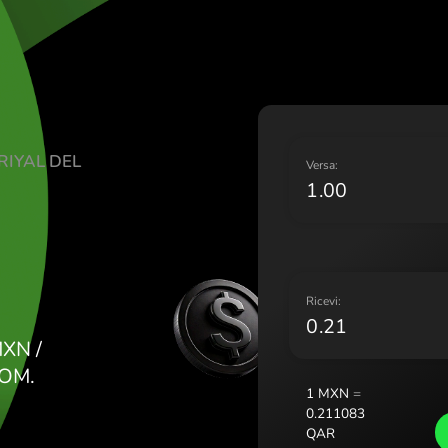
Lietuva
Magyar
Malta (
Nederl
Norge 
Polska 
SICANI RIYAL DEL
Portug
V
Români
R
Sloven
Sverige
Україн
R