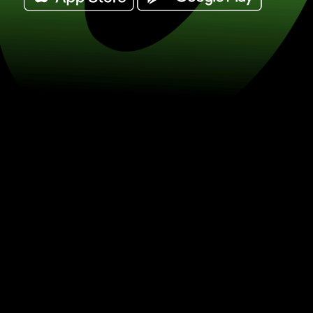
Cambia 1 peso messicani in riyal del q
QAR) Risparmia sul cambio valuta c