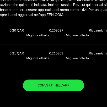
Scopri quanto puoi 
con ZEN.C
Per sapere quanto puoi risparm
controlla i tassi di cambio
0 MXN
Ricevi:
Tasso di ca
0.21 QAR
0.21108