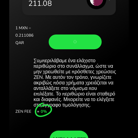
Portugal (Português)
România (Română)
Slovensko (Slovenčina)
1
MXN
=
0.211086
Sverige (Svenska)
QAR
Україна (Українська)
Συμπεριλάβαμε ένα ελάχιστο
Türkiye (Türkçe)
περιθώριο στο συνάλλαγμα, ώστε να
μην χρεωθείτε με πρόσθετες χρεώσεις
ZEN. Με αυτόν τον τρόπο, γνωρίζετε
Singapore (English)
ακριβώς πόσα χρήματα χρειάζεται να
ανταλλάξετε στο νόμισμα που
United Kingdom (English)
επιλέξατε. Το περιθώριο είναι σταθερό
και διαφανές. Μπορείτε να το ελέγξετε
International (English)
στο έγγραφο τιμολόγησης.
ZEN FEE
=
0%