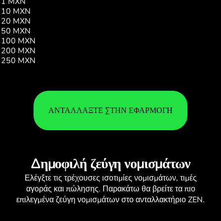
1 MXN
0.21
10 MXN
2.11
20 MXN
4.22
50 MXN
10.55
100 MXN
21.10
200 MXN
42.21
250 MXN
52.77
ΑΝΤΑΛΛΆΞΤΕ ΣΤΗΝ ΕΦΑΡΜΟΓΉ
Δημοφιλή ζεύγη νομισμάτων
Ελέγξτε τις τρέχουσες
ισοτιμίες νομισμάτων
, τιμές
αγοράς και πώλησης. Παρακάτω θα βρείτε τα πιο
επιλεγμένα ζεύγη νομισμάτων στο ανταλλακτήριο ZEN.