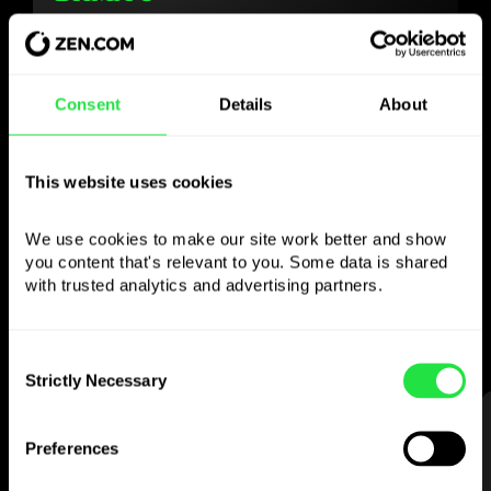
Consent
Details
About
Χρησιμοποιήστε το
επιλεγμένο νόμισμα
This website uses cookies
όπως θέλετε
We use cookies to make our site work better and show 
you content that's relevant to you. Some data is shared 
Στείλτε χρήματα στο εξωτερικό,
with trusted analytics and advertising partners. 
κάντε ανάληψη από ATM χωρίς
προμήθεια, πληρώστε με την κάρτα
πολλαπλών νομισμάτων
Consent
— απλά και χωρίς άγχος.
Strictly Necessary
Selection
ΒΗΜΑ 1
Preferences