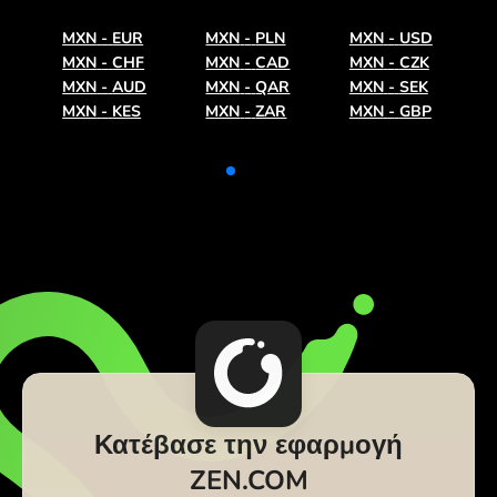
MXN
-
EUR
MXN
-
PLN
MXN
-
USD
MXN
-
CHF
MXN
-
CAD
MXN
-
CZK
MXN
-
AUD
MXN
-
QAR
MXN
-
SEK
MXN
-
KES
MXN
-
ZAR
MXN
-
GBP
Κατέβασε την εφαρμογή
ZEN.COM