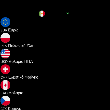
Όνομα νομίσματος
MXN
0.050097
Ευρώ
EUR
0.215362
Πολωνική Ζλότι
PLN
0.057918
Δολάριο ΗΠΑ
USD
0.046803
Ελβετικό Φράγκο
CHF
0.080799
Δολάριο
CAD
1.215248
Κορόνα
CZK