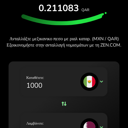
ΔΩΡΕΆΝ ΔΟΚΙΜΉ
0.211083
España (Español)
QAR
Κάρτες και προγράμματα
Προγραμματιστές
France (Français)
ΚΈΝΤΡΟ ΒΟΉΘΕΙΑΣ
Ireland (English)
Ανταλλάξτε μεξικανικο πεσο με ριαλ καταρ. (MXN / QAR)
Italia (Italiano)
Εξοικονομήστε στην ανταλλαγή νομισμάτων με τη ZEN.COM.
Κύπρος (Ελληνικά)
Lietuva (Lietuvių)
Magyarország (Magyar)
Καταθέτετε:
MXN
Malta (English)
Nederland (Nederlands)
Norge (Norsk bokmål)
Polska (Polski)
Λαμβάνετε:
QAR