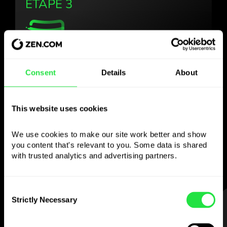
ÉTAPE 3
Utilisez la devise
Consent
Details
About
choisie
comme vous le
This website uses cookies
souhaitez
We use cookies to make our site work better and show 
you content that's relevant to you. Some data is shared 
Envoyez de l’argent à l’étranger,
with trusted analytics and advertising partners. 
retirez aux distributeurs sans
commission, payez avec la carte multi-
devises
Consent
Strictly Necessary
— simple et sans stress.
Selection
ÉTAPE 1