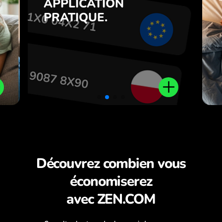
APPLICATION
7
inversement en un clic dans
PRATIQUE.
,
l’application ZEN.COM.
.
Découvrez combien vous
économiserez
avec ZEN.COM