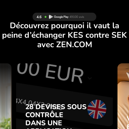
Découvrez pourquoi il vaut la
peine d’échanger KES contre SEK
avec ZEN.COM
S
28 DEVISES SOUS
S
CONTRÔLE
.
DANS UNE
APPLICATION
28 DEVISES SOUS
z
PRATIQUE.
CONTRÔLE
t
DANS UNE
s
Achetez KES, vendez SEK et