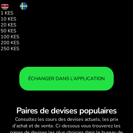
KES
SEK
1 KES
0.07
10 KES
0.72
20 KES
1.44
50 KES
3.62
100 KES
7.24
200 KES
14.49
250 KES
18.11
ÉCHANGER DANS L’APPLICATION
Paires de devises populaires
Consultez les
cours des devises
actuels, les prix
d’achat et de vente. Ci-dessous vous trouverez les
paires de devises les plus choisies dans le bureau de