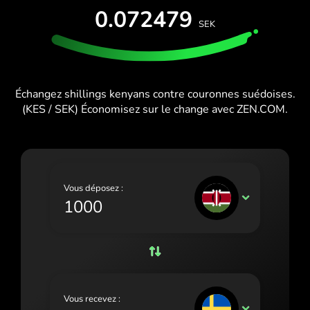
ESSAI GRATUIT
0.072479
España (Español)
SEK
Cartes et forfaits
Développeurs
France (Français)
CENTRE D'AIDE
Ireland (English)
Échangez shillings kenyans contre couronnes suédoises.
Italia (Italiano)
(KES / SEK) Économisez sur le change avec ZEN.COM.
Κύπρος (Ελληνικά)
Lietuva (Lietuvių)
Magyarország (Magyar)
Vous déposez :
KES
Malta (English)
Nederland (Nederlands)
Norge (Norsk bokmål)
Polska (Polski)
Vous recevez :
SEK