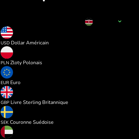
Nom de la devise
KES
0.007645
Dollar Américain
USD
0.028402
Zloty Polonais
PLN
0.006613
Euro
EUR
0.005667
Livre Sterling Britannique
GBP
0.072479
Couronne Suédoise
SEK
0.028076