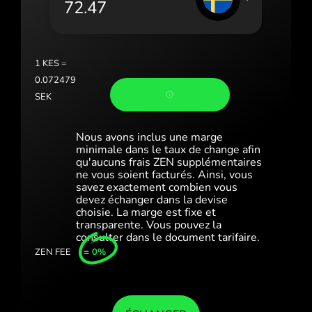
Portugal (Português)
România (Română)
Slovensko (Slovenčina)
1
KES
=
0.072479
Sverige (Svenska)
SEK
Україна (Українська)
Nous avons inclus une marge
Türkiye (Türkçe)
minimale dans le taux de change afin
qu'aucuns frais ZEN supplémentaires
ne vous soient facturés. Ainsi, vous
Singapore (English)
savez exactement combien vous
devez échanger dans la devise
United Kingdom (English)
choisie. La marge est fixe et
transparente. Vous pouvez la
International (English)
consulter dans le document tarifaire.
ZEN FEE
=
0%