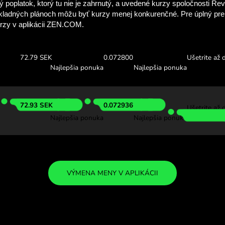
Pozrite sa, koľko 
so ZEN.C
Skontrolujte si vyššie uveden
a pozrite sa, koľko ušetríte
000 KES
Prijať:
Výmenný ku
72.18 SEK
0.072187
Najlepšia ponuka
Najlepš