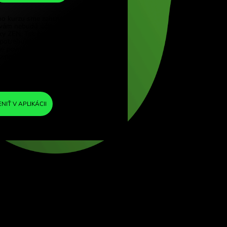
SEK
e (Türkçe)
pore (English)
1
KES
=
d Kingdom (English)
0.072187
ational (English)
SEK
Do výmenného kurzu sme zahrnuli minimálnu
maržu, takže vám nebudú účtované žiadne
ďalšie poplatky ZEN. Tak budete presne
vedieť, koľko potrebujete vymeniť do zvolenej
meny. Marža je pevná a transparentná. Môžete
si ju overiť v cenníku.
ZEN FEE
=
0%
VYMENIŤ V APLIKÁCII