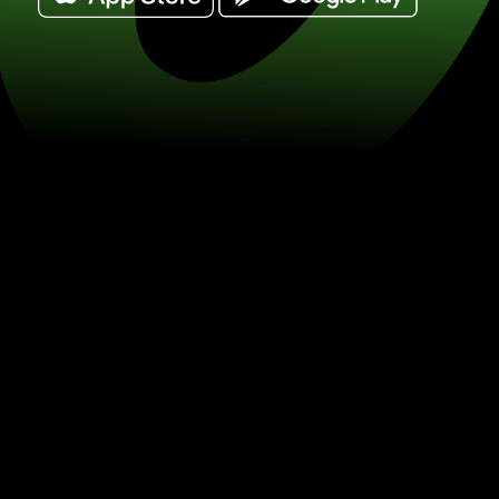
Vymeňte kenské šilingy za švédske ko
Šetrite na výmene mien so ZEN.COM.