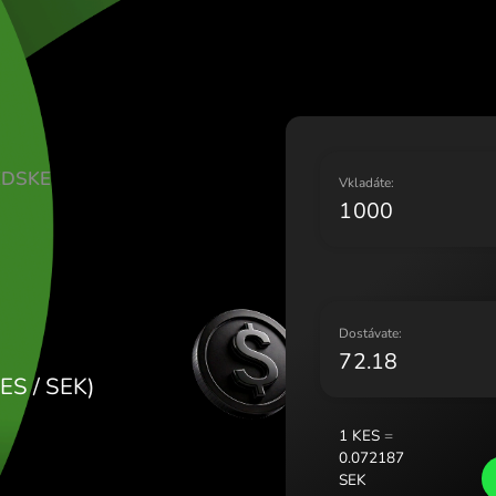
Lietuv
Magya
Malta
Neder
Norge
Polsk
INGY ŠVÉDSKE
Portu
V
Român
Slove
Sveri
Украї
D