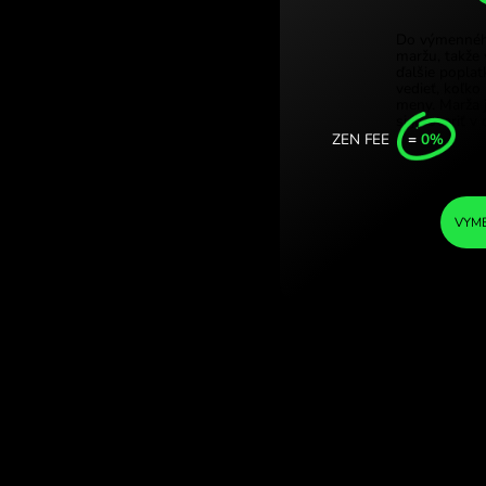
Türkiy
runy. (KES / SEK)
Singa
Unite
Intern