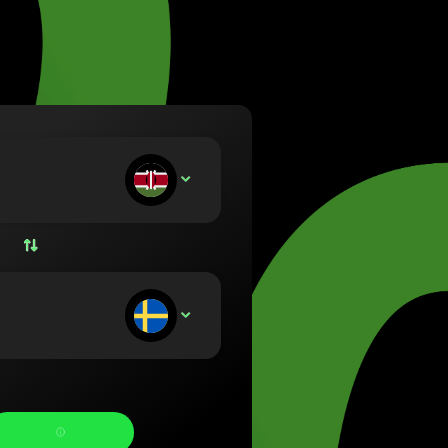
a (Lietuvių)
rország (Magyar)
 (English)
land (Nederlands)
 (Norsk bokmål)
a (Polski)
gal (Português)
kladáte:
KES
ia (Română)
nsko (Slovenčina)
ge (Svenska)
на (Українська)
ostávate: