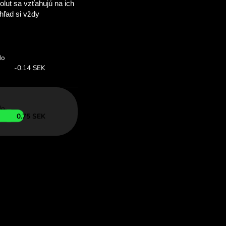
ušetríte
OM
é výmenné kurzy
 so ZEN.COM.
rz:
Uložiť:
Ušetrite až do
ia ponuka
-0.75 SEK