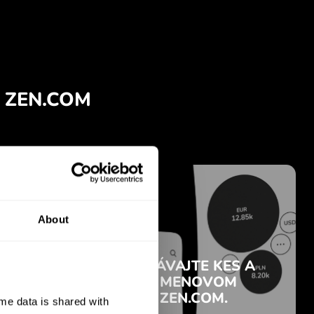
About
e data is shared with 