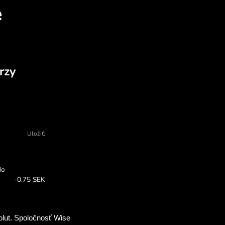
atí vymeniť KES za SEK 
ja - existuje veľa dôvodov, prečo si vybr