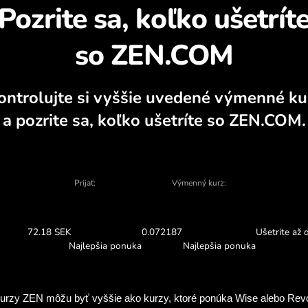
Zistite, prečo sa opl
kalkulátor, aktuálne grafy nákupu a preda
VYMENIŤ V APLIKÁCII