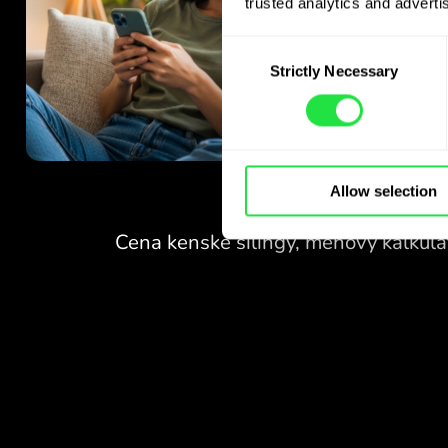
trusted analytics and advertis
Consent
Strictly Necessary
Selection
ŽIADNE POPLATKY
Allow selection
ZA VÝMENU
CEZ VÍKENDY.
Hneď na začiatku získavate
ŽIADNE POPLATKY
bezplatný prístup k tarife
Pro - vymieňajte meny 24/7
ZA VÝMENU
za výhodné kurzy, bez
CEZ VÍKENDY.
skrytých poplatkov.