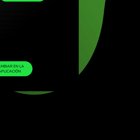
UGX
(Türkçe)
e (English)
1
NZD
=
Kingdom (English)
2157.589042
ional (English)
UGX
Hemos incluido un margen mínimo en el
tipo de cambio para que no se le cobre
ninguna tarifa adicional de ZEN. De esta
manera, sabrá exactamente cuánto
necesita cambiar a la moneda elegida. El
margen es fijo y transparente. Puede
consultarlo en el documento de precios.
ZEN FEE
=
0%
CAMBIAR EN LA
APLICACIÓN