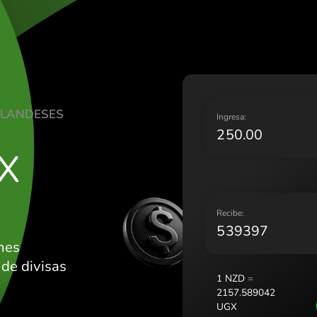
Lietuva 
Magyaro
Malta (E
Nederla
Norge (
Polska (
ES NEOZELANDESES
Portuga
I
România
UGX
Slovens
Sverige
Україна
R