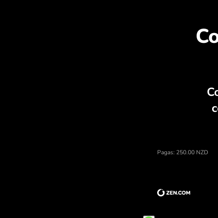
D
Precio de dólares neozelandeses, ca