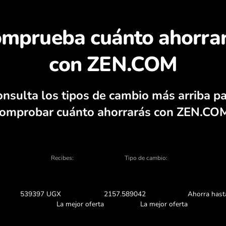
escubra por qué merec
lculadora de divisas, gráficos actuales d
CAMBIAR EN LA APLICACIÓ