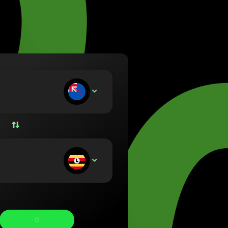
(Lietuvių)
rszág (Magyar)
nglish)
nd (Nederlands)
Norsk bokmål)
Polski)
l (Português)
ngresa:
NZD
 (Română)
ko (Slovenčina)
 (Svenska)
 (Українська)
ecibe: