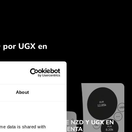
About
e data is shared with 