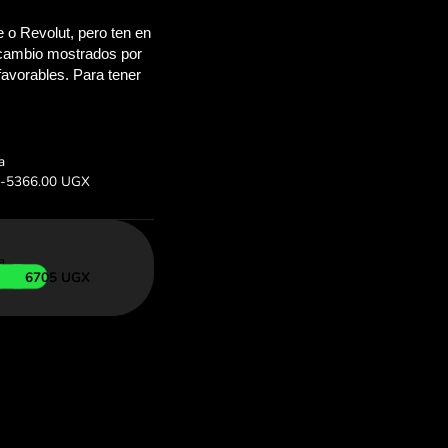
ahorrarás
OM
más arriba para
 con ZEN.COM.
bio:
Ahorras: