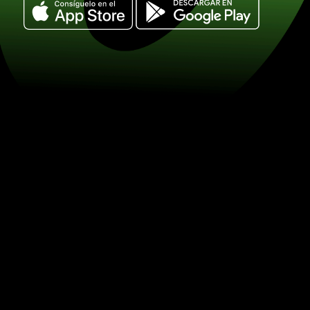
Cambie 250 dólares neozelandeses po
ugandeses. (NZD / UGX) Ahorre en el 
con ZEN.COM.