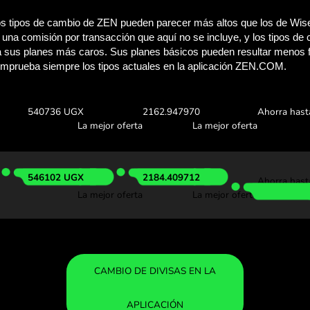
Comprueba cuánto 
con ZEN.C
Consulta los tipos de cambio 
comprobar cuánto ahorrarás
0.00 NZD
Recibes:
Tipo de cam