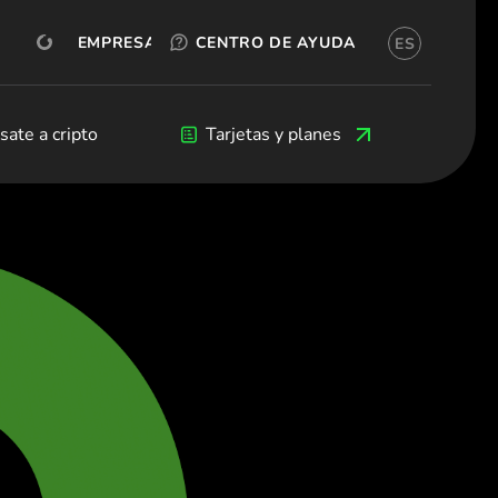
PRUÉBALO GRATIS
OKX
EMPRESA
CENTRO DE AYUDA
ES
ñol)
я (Български)
eština)
s
sate a cripto
Criptomonedas
Blog
Tarjetas y planes
Desarrolladores
 (Dansk)
land (Deutsch)
(Ελληνικά)
(Español)
Français)
(English)
taliano)
(Ελληνικά)