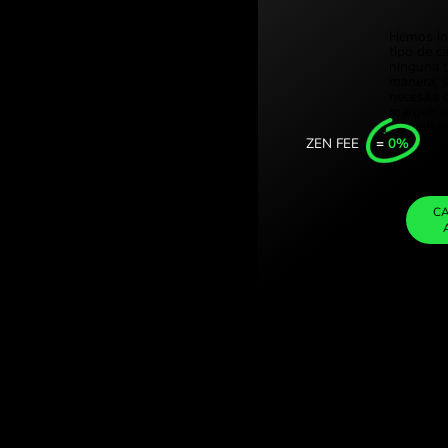
Türkiye 
r chelines
Singapor
cambio de divisas
United 
Internat