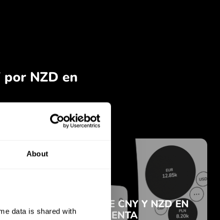
About
e data is shared with 