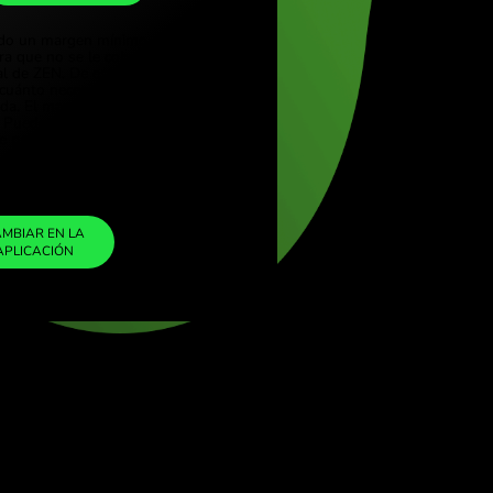
NZD
(Türkçe)
e (English)
1
CNY
=
Kingdom (English)
0.249576
ional (English)
NZD
Hemos incluido un margen mínimo en el tipo
de cambio para que no se le cobre ninguna
tarifa adicional de ZEN. De esta manera, sabrá
exactamente cuánto necesita cambiar a la
moneda elegida. El margen es fijo y
transparente. Puede consultarlo en el
documento de precios.
ZEN FEE
=
0%
CAMBIAR EN LA
APLICACIÓN