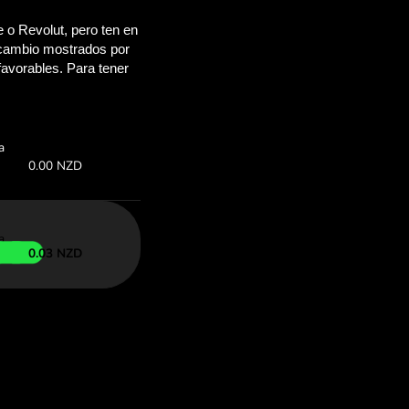
ahorrarás
OM
más arriba para
 con ZEN.COM.
bio:
Ahorras: