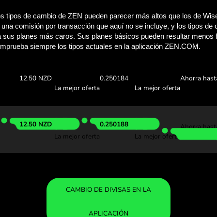
Comprueba cuánto 
con ZEN.C
Consulta los tipos de cambio 
comprobar cuánto ahorrarás
.00 CNY
Recibes:
Tipo de cam