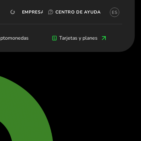
PRUÉBALO GRATIS
OKX
EMPRESA
CENTRO DE AYUDA
ES
ñol)
я (Български)
eština)
s
iptomonedas
Criptomonedas
Blog
Tarjetas y planes
Desarrolladores
 (Dansk)
land (Deutsch)
(Ελληνικά)
(Español)
Français)
(English)
taliano)
(Ελληνικά)