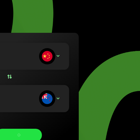
(Lietuvių)
rszág (Magyar)
nglish)
nd (Nederlands)
Norsk bokmål)
Polski)
l (Português)
ngresa:
CNY
 (Română)
ko (Slovenčina)
 (Svenska)
 (Українська)
ecibe: