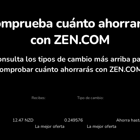
escubra por qué merec
adora de divisas, gráficos actuales de co
CAMBIAR EN LA APLICACIÓ