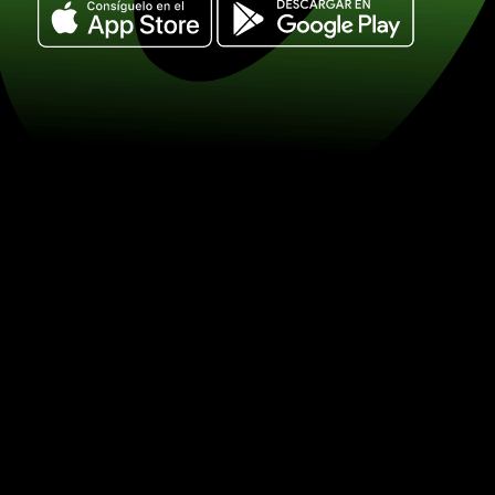
Cambie 50 yuanes chinos por dólares
(CNY / NZD) Ahorre en el cambio de d
ZEN.COM.