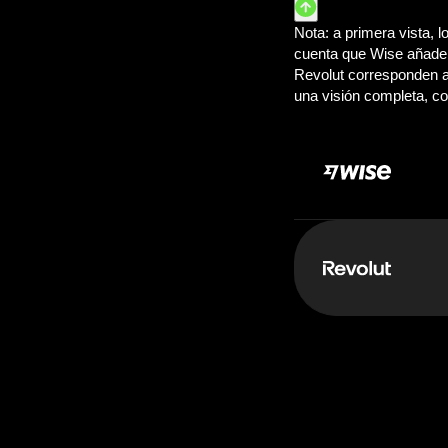
Pagas:
50