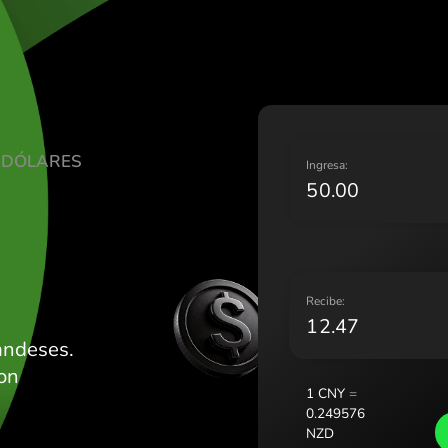
Lietuva 
Magyaro
Malta (E
Nederla
Norge (
Polska (
 CHINOS DÓLARES
Portuga
I
România
D
Slovens
Sverige
Україна
R