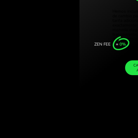
Türkiye 
 neozelandeses.
Singapor
ivisas con
United 
Internat