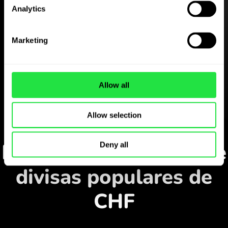
Analytics
Descargue gratis
la aplicación ZEN.COM
Marketing
Descargue la aplicación
y regístrese en pocos
Allow all
minutos.
Allow selection
Cambiar en la aplicación
Monitorice los pares de
Deny all
divisas populares de
CHF