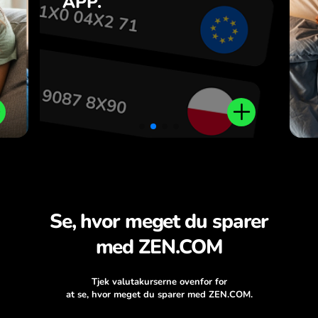
APP.
n
.
Se, hvor meget du sparer
med ZEN.COM
Tjek valutakurserne ovenfor for
at se, hvor meget du sparer med ZEN.COM.