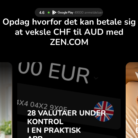
Opdag hvorfor det kan betale sig
at veksle CHF til AUD med
ZEN.COM
R
28 VALUTAER UNDER
G
KONTROL
.
I EN PRAKTISK
APP.
28 VALUTAER UNDER
u
-
KONTROL
Køb CHF, sælg AUD og
a
I EN PRAKTISK
omvendt med ét klik i
7
ZEN.COM-appen.