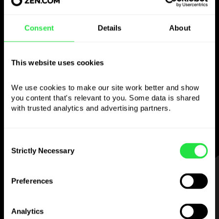
Consent
Details
About
Brug den valgte
valuta
This website uses cookies
som du vil
We use cookies to make our site work better and show 
you content that's relevant to you. Some data is shared 
Send penge til udlandet,
with trusted analytics and advertising partners. 
hæv i pengeautomater uden
kommission, betal med flervalutakortet
— enkelt og stressfrit.
Consent
Strictly Necessary
Selection
TRIN 1
Preferences
Analytics