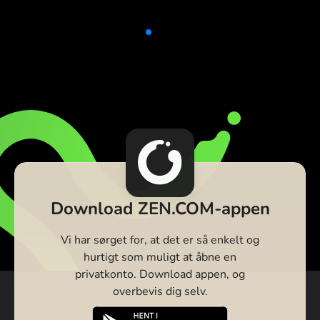
Download ZEN.COM-appen
Vi har sørget for, at det er så enkelt og
hurtigt som muligt at åbne en
privatkonto. Download appen, og
overbevis dig selv.