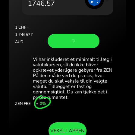
Portugal (Português)
România (Română)
Slovensko (Slovenčina)
1
CHF
=
1.746577
Sverige (Svenska)
AUD
Україна (Українська)
Vi har inkluderet et minimalt tillæg i
Türkiye (Türkçe)
valutakursen, så du ikke bliver
opkrævet yderligere gebyrer fra ZEN.
På den måde ved du præcis, hvor
Singapore (English)
meget du skal veksle til din valgte
valuta. Tillægget er fast og
United Kingdom (English)
gennemsigtigt. Du kan tjekke det i
prisdokumentet.
International (English)
ZEN FEE
=
0%
VEKSL I APPEN