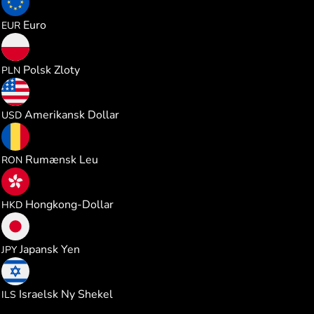
1.066561
Euro
EUR
4.585629
Polsk Zloty
PLN
1.232591
Amerikansk Dollar
USD
5.597076
Rumænsk Leu
RON
9.668140
Hongkong-Dollar
HKD
194.33224
Japansk Yen
JPY
3.702212
Israelsk Ny Shekel
ILS