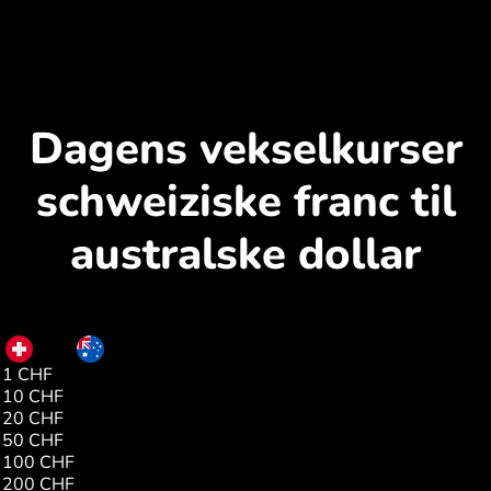
Dagens vekselkurser
schweiziske franc til
australske dollar
CHF
AUD
1 CHF
1.74
10 CHF
17.46
20 CHF
34.93
50 CHF
87.33
100 CHF
174.66
200 CHF
349.32