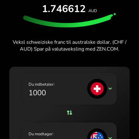
PRØV GRATIS
1.746612
España (Español)
AUD
Kort og abonnementer
Udviklere
France (Français)
HJÆLPECENTER
Ireland (English)
Veksl schweiziske franc til australske dollar. (CHF /
Italia (Italiano)
AUD) Spar på valutaveksling med ZEN.COM.
Κύπρος (Ελληνικά)
Lietuva (Lietuvių)
Magyarország (Magyar)
Du indbetaler:
CHF
Malta (English)
Nederland (Nederlands)
Norge (Norsk bokmål)
Polska (Polski)
Du modtager:
AUD