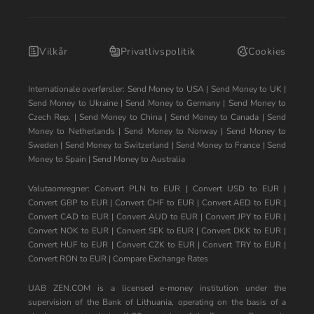
Vilkår
Privatlivspolitik
Cookies
Internationale overførsler:
Send Money to USA
|
Send Money to UK
|
Send Money to Ukraine
|
Send Money to Germany
|
Send Money to
Czech Rep.
|
Send Money to China
|
Send Money to Canada
|
Send
Money to Netherlands
|
Send Money to Norway
|
Send Money to
Sweden
|
Send Money to Switzerland
|
Send Money to France
|
Send
Money to Spain
|
Send Money to Australia
Valutaomregner:
Convert PLN to EUR
|
Convert USD to EUR
|
Convert GBP to EUR
|
Convert CHF to EUR
|
Convert AED to EUR
|
Convert CAD to EUR
|
Convert AUD to EUR
|
Convert JPY to EUR
|
Convert NOK to EUR
|
Convert SEK to EUR
|
Convert DKK to EUR
|
Convert HUF to EUR
|
Convert CZK to EUR
|
Convert TRY to EUR
|
Convert RON to EUR
|
Compare Exchange Rates
UAB ZEN.COM is a licensed e-money institution under the
supervision of the Bank of Lithuania, operating on the basis of a