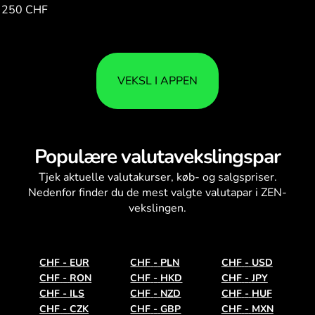
250 CHF
436.65
VEKSL I APPEN
Populære valutavekslingspar
Tjek aktuelle
valutakurser
, køb- og salgspriser.
Nedenfor finder du de mest valgte valutapar i ZEN-
vekslingen.
CHF
-
EUR
CHF
-
PLN
CHF
-
USD
CHF
-
RON
CHF
-
HKD
CHF
-
JPY
CHF
-
ILS
CHF
-
NZD
CHF
-
HUF
CHF
-
CZK
CHF
-
GBP
CHF
-
MXN