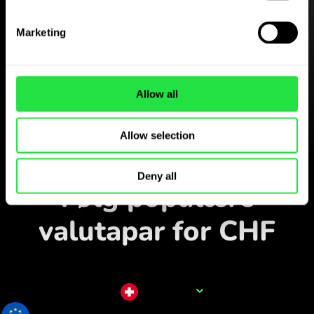
Hent
Marketing
ZEN.COM-appen gratis
Hent appen
Allow all
og opret dig på få minutter.
Allow selection
Veksl i appen
Deny all
Følg populære
valutapar for CHF
Valutanavn
CHF