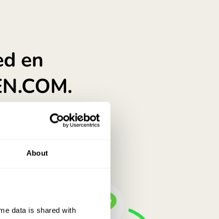
bare ord.
adania konta w walucie MXN. Czy jest oszczędnościowe?
About
e data is shared with 