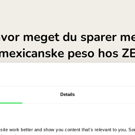
Sprawdź, jakie są korzyści posi
Details
ite work better and show you content that's relevant to you. Som