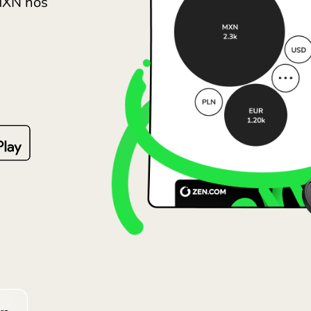
Lietu
e peso. Sammenlign
Magy
KK til MXN hos
Malta
terne.
Neder
Norg
Polsk
Portu
Româ
Slove
Sveri
Украї