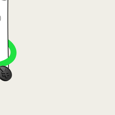
va (Lietuvių)
arország (Magyar)
 (English)
land (Nederlands)
e (Norsk bokmål)
a (Polski)
gal (Português)
nia (Română)
nsko (Slovenčina)
ge (Svenska)
на (Українська)