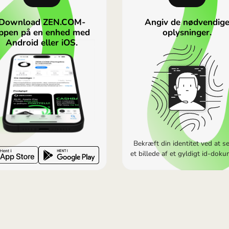
rke højere end hos Wise eller Revolut, men Wise tilføjer 
 for de dyreste abonnementer. På basisabonnementer kan ku
tuelle kurser i ZEN.COM-appen.
ÅBN ZEN.COM-KONTO