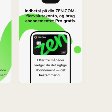
et transaktionsgebyr, som ikke er medregnet her, og de
rserne være mindre fordelagtige. For det fulde billede bø