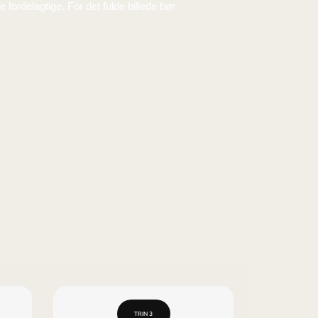
et transaktionsgebyr, som ikke er medregnet her, og de
rserne være mindre fordelagtige. For det fulde billede bø
2,653806
-49,58 MXN
et transaktionsgebyr, som ikke er medregnet her, og de
rserne være mindre fordelagtige. For det fulde billede bø
2,649636
-91,29 MXN