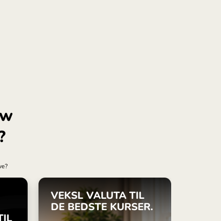
ye (Türkçe)
pore (English)
d Kingdom (English)
national (English)