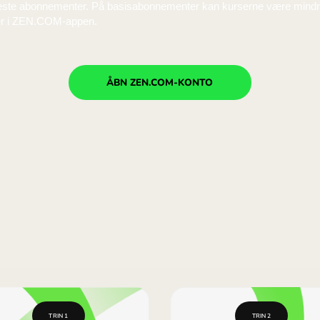
rke højere end hos Wise eller Revolut, men Wise tilføjer 
 for de dyreste abonnementer. På basisabonnementer kan ku
tuelle kurser i ZEN.COM-appen.
26 538,06 MXN
rke højere end hos Wise eller Revolut, men Wise tilføjer 
 for de dyreste abonnementer. På basisabonnementer kan ku
tuelle kurser i ZEN.COM-appen.
26 496,35 MXN