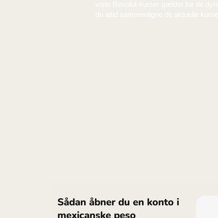
Bemærk. ZEN’s kurser kan vi
viste Revolut-kurser gælder
du altid sammenligne de ak
Bemærk. ZEN’s kurser kan vi
viste Revolut-kurser gælder
du altid sammenligne de ak