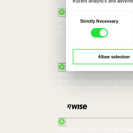
S
trusted analytics and advertis
Consent
kon
Strictly Necessary
Selection
Med 
Allow selection
10 000 DKK:
Du veksler