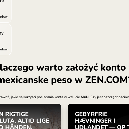
Türki
Singa
Unite
Inter