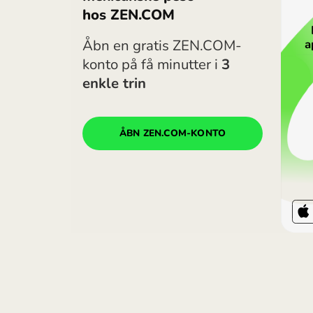
Bemærk. ZEN’s kurser kan vi
viste Revolut-kurser gælder
du altid sammenligne de ak