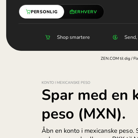
Skip
Sammenlign valutakurser
Valutaveksling online
Shopp
Inter
Rejse
White
Corpo
to
PERSONLIG
ERHVERV
content
Shop smartere
Erhvervskonto
Sådan beskytter 
Send, 
KONTO I MEXICANSKE PESO
Spar med e
peso (MXN