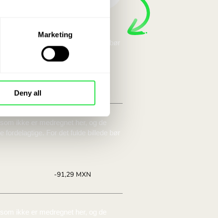
parer med en
o hos ZEN.COM.
Marketing
utaveksling. Sammenlign herunder
Deny all
rs:
Du sparer:
8764
Spar op til
+91,29 MXN
tilbud.