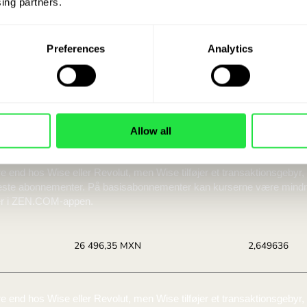
e, hvor meget du s
ing partners. 
to i mexicanske pes
Preferences
Analytics
en ZEN.COM-konto får du blandt andet adgang til val
kursen DKK / MXN.
Allow all
Du modtager:
Ku
26 587,64 MXN
2,65
Bedste tilbud.
Bedste 