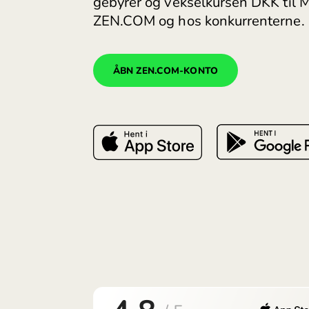
Åbn en konto i mexicansk
gebyrer og vekselkursen D
ZEN.COM og hos konkurren
ÅBN ZEN.COM-KONTO