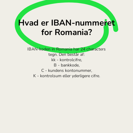
Hvad er IBAN-nummeret
for Romania?
IBAN-koden in Romania har 24 characters
tegn. Den består af:
kk - kontrolcifre,
B - bankkode,
C - kundens kontonummer,
K - kontrolsum eller yderligere cifre.