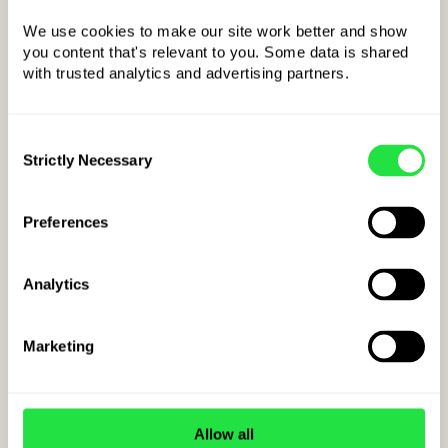
We use cookies to make our site work better and show 
you content that's relevant to you. Some data is shared 
with trusted analytics and advertising partners. 
Eksempel på IBAN-
kode
Consent
for Romania:
Strictly Necessary
Selection
RO
kkBBBBCCCCCCCCCCCCCCCC
LANDEKODE
Preferences
Analytics
Marketing
Allow all