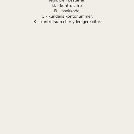
tegn. Den består af:
kk - kontrolcifre,
B - bankkode,
C - kundens kontonummer,
K - kontrolsum eller yderligere cifre.