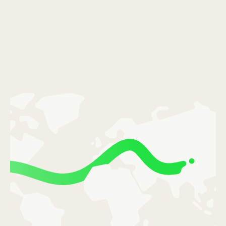
Portugal (Português)
România (Română)
Slovensko (Slovenčina)
Sverige (Svenska)
Україна (Українська)
Türkiye (Türkçe)
Singapore (English)
United Kingdom (English)
International (English)