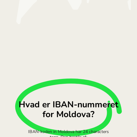
Hvad er IBAN-nummeret
for Moldova?
IBAN-koden in Moldova har 24 characters