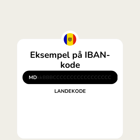
Eksempel på IBAN-
kode
for Moldova:
MD
kkBBBCCCCCCCCCCCCCCCCC
LANDEKODE