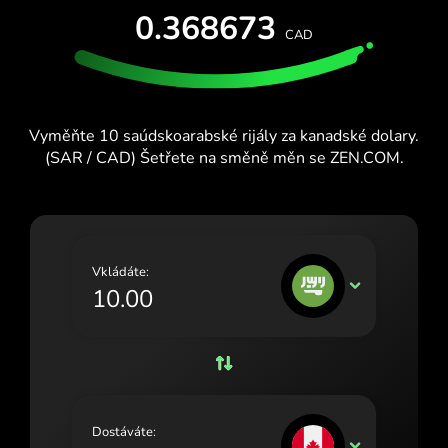
VYZKOUŠEJTE ZDARMA
0.368673
España (Español)
CAD
Karty a plány
Vývojáři
France (Français)
CENTRUM NÁPOVĚDY
Ireland (English)
Vyměňte 10 saúdskoarabské rijály za kanadské dolary.
Italia (Italiano)
(SAR / CAD) Šetřete na směně měn se ZEN.COM.
Κύπρος (Ελληνικά)
Lietuva (Lietuvių)
Magyarország (Magyar)
Vkládáte:
SAR
Malta (English)
Nederland (Nederlands)
Norge (Norsk bokmål)
Polska (Polski)
Dostáváte:
CAD