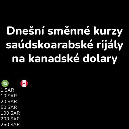
Dnešní směnné kurzy
saúdskoarabské rijály
na kanadské dolary
SAR
CAD
1 SAR
0.36
10 SAR
3.68
20 SAR
7.37
50 SAR
18.43
100 SAR
36.86
200 SAR
73.73
250 SAR
92.16