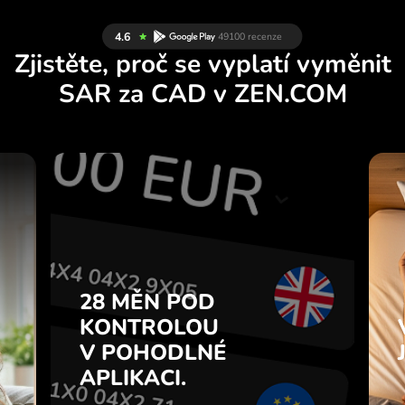
Zjistěte, proč se vyplatí vyměnit
SAR za CAD v ZEN.COM
Y
28 MĚN POD
U
KONTROLOU
.
V POHODLNÉ
APLIKACI.
28 MĚN POD
e
u
KONTROLOU
Kupujte SAR, prodávejte CAD a
7
V POHODLNÉ
naopak jedním kliknutím v
z
aplikaci ZEN.COM.
APLIKACI.
.