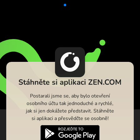
Stáhněte si aplikaci ZEN.COM
Postarali jsme se, aby bylo otevření
osobního účtu tak jednoduché a rychlé,
jak si jen dokážete představit. Stáhněte
si aplikaci a přesvědčte se osobně!