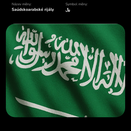
Název měny:
Symbol měny:
Saúdskoarabské rijály
﷼