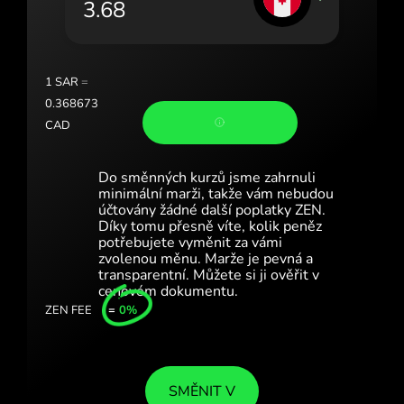
Portugal (Português)
România (Română)
Slovensko (Slovenčina)
1
SAR
=
0.368673
Sverige (Svenska)
CAD
Україна (Українська)
Do směnných kurzů jsme zahrnuli
Türkiye (Türkçe)
minimální marži, takže vám nebudou
účtovány žádné další poplatky ZEN.
Díky tomu přesně víte, kolik peněz
Singapore (English)
potřebujete vyměnit za vámi
zvolenou měnu. Marže je pevná a
United Kingdom (English)
transparentní. Můžete si ji ověřit v
cenovém dokumentu.
International (English)
ZEN FEE
=
0%
SMĚNIT V