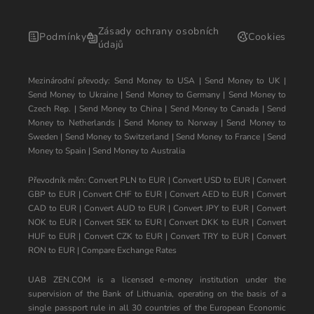
Zásady ochrany osobních
Podmínky
Cookies
údajů
Mezinárodní převody:
Send Money to USA
|
Send Money to UK
|
Send Money to Ukraine
|
Send Money to Germany
|
Send Money to
Czech Rep.
|
Send Money to China
|
Send Money to Canada
|
Send
Money to Netherlands
|
Send Money to Norway
|
Send Money to
Sweden
|
Send Money to Switzerland
|
Send Money to France
|
Send
Money to Spain
|
Send Money to Australia
Převodník měn:
Convert PLN to EUR
|
Convert USD to EUR
|
Convert
GBP to EUR
|
Convert CHF to EUR
|
Convert AED to EUR
|
Convert
CAD to EUR
|
Convert AUD to EUR
|
Convert JPY to EUR
|
Convert
NOK to EUR
|
Convert SEK to EUR
|
Convert DKK to EUR
|
Convert
HUF to EUR
|
Convert CZK to EUR
|
Convert TRY to EUR
|
Convert
RON to EUR
|
Compare Exchange Rates
UAB ZEN.COM is a licensed e-money institution under the
supervision of the Bank of Lithuania, operating on the basis of a
single passport rule in all 30 countries of the European Economic