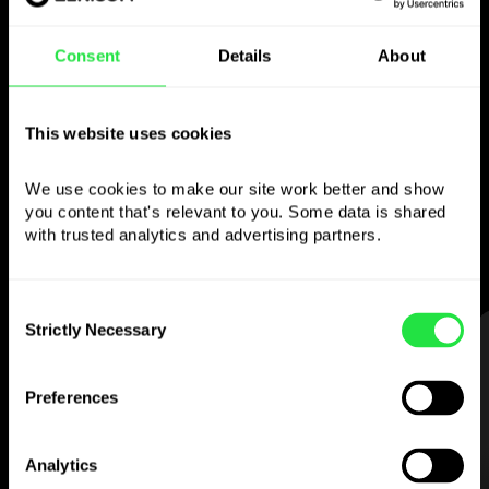
Použijte zvolenou
Consent
Details
About
měnu
jak chcete
This website uses cookies
We use cookies to make our site work better and show 
Posílejte peníze do zahraničí,
you content that's relevant to you. Some data is shared 
vybírejte z bankomatů bez
with trusted analytics and advertising partners. 
provize, plaťte vícemenovou kartou
— jednoduše a bez stresu.
Consent
Strictly Necessary
Selection
KROK 1
Preferences
Analytics