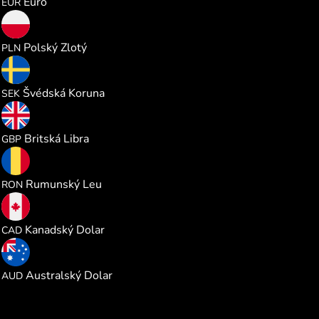
Euro
EUR
0.981820
Polský Zlotý
PLN
2.466482
Švédská Koruna
SEK
0.195888
Britská Libra
GBP
1.179269
Rumunský Leu
RON
0.368673
Kanadský Dolar
CAD
0.368271
Australský Dolar
AUD