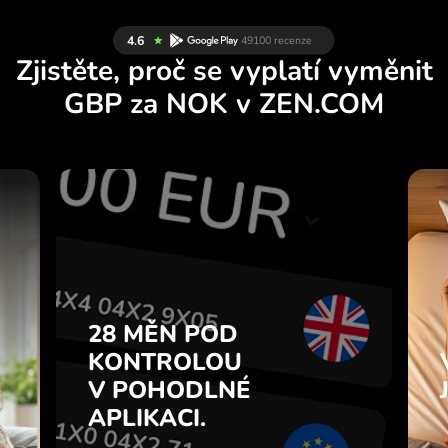
Zjistěte, proč se vyplatí vyměnit
GBP za NOK v ZEN.COM
D
VAŠE PENÍZE
U
JSOU V BEZPEČÍ.
É
ZEN.COM chrání Vaše úspory a
.
soukromí.
VAŠE PENÍZE
a
Zjistit více
v
JSOU V BEZPEČÍ.
.