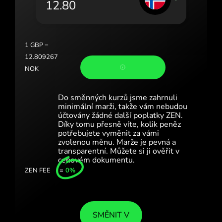
Portugal (Português)
România (Română)
Slovensko (Slovenčina)
1
GBP
=
12.809267
Sverige (Svenska)
NOK
Україна (Українська)
Do směnných kurzů jsme zahrnuli
Türkiye (Türkçe)
minimální marži, takže vám nebudou
účtovány žádné další poplatky ZEN.
Díky tomu přesně víte, kolik peněz
Singapore (English)
potřebujete vyměnit za vámi
zvolenou měnu. Marže je pevná a
United Kingdom (English)
transparentní. Můžete si ji ověřit v
cenovém dokumentu.
International (English)
ZEN FEE
=
0%
SMĚNIT V