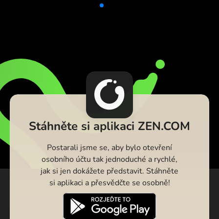
Stáhněte si aplikaci ZEN.COM
Postarali jsme se, aby bylo otevření
osobního účtu tak jednoduché a rychlé,
jak si jen dokážete představit. Stáhněte
si aplikaci a přesvědčte se osobně!