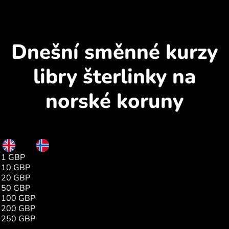
Dnešní směnné kurzy
libry šterlinky na
norské koruny
GBP
NOK
1 GBP
12.79
10 GBP
128.09
20 GBP
256.18
50 GBP
640.46
100 GBP
1280.92
200 GBP
2561.85
250 GBP
3202.31