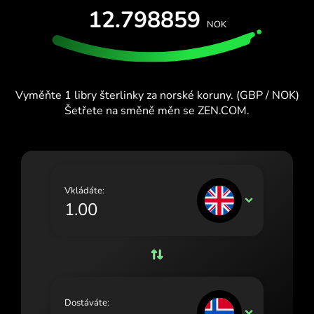
VYZKOUŠEJTE ZDARMA
12.798859
España (Español)
NOK
Karty a plány
Vývojáři
France (Français)
CENTRUM NÁPOVĚDY
Ireland (English)
Vyměňte 1 libry šterlinky za norské koruny. (GBP / NOK)
Italia (Italiano)
Šetřete na směně měn se ZEN.COM.
Κύπρος (Ελληνικά)
Lietuva (Lietuvių)
Magyarország (Magyar)
Vkládáte:
GBP
Malta (English)
Nederland (Nederlands)
Norge (Norsk bokmål)
Polska (Polski)
Dostáváte:
NOK