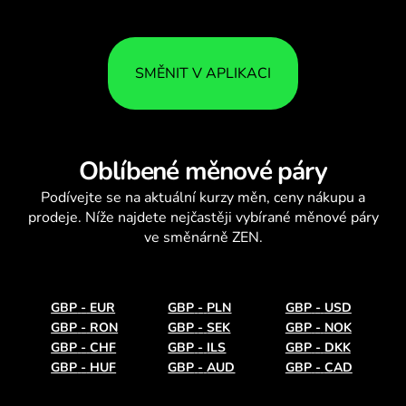
SMĚNIT V APLIKACI
Oblíbené měnové páry
Podívejte se na aktuální
kurzy měn
, ceny nákupu a
prodeje. Níže najdete nejčastěji vybírané měnové páry
ve směnárně ZEN.
GBP
-
EUR
GBP
-
PLN
GBP
-
USD
GBP
-
RON
GBP
-
SEK
GBP
-
NOK
GBP
-
CHF
GBP
-
ILS
GBP
-
DKK
GBP
-
HUF
GBP
-
AUD
GBP
-
CAD