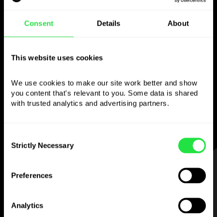
Consent
Details
About
Použijte zvolenou
měnu
This website uses cookies
jak chcete
We use cookies to make our site work better and show 
you content that's relevant to you. Some data is shared 
Posílejte peníze do zahraničí,
with trusted analytics and advertising partners. 
vybírejte z bankomatů bez
provize, plaťte vícemenovou kartou
— jednoduše a bez stresu.
Consent
Strictly Necessary
Selection
KROK 1
Preferences
Analytics