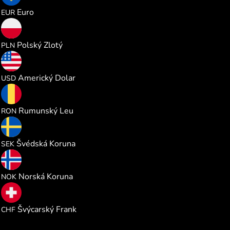
1.166197
Euro
EUR
5.012888
Polský Zlotý
PLN
1.346817
Americký Dolar
USD
6.114717
Rumunský Leu
RON
12.78149
Švédská Koruna
SEK
12.79886
Norská Koruna
NOK
1.089858
Švýcarský Frank
CHF