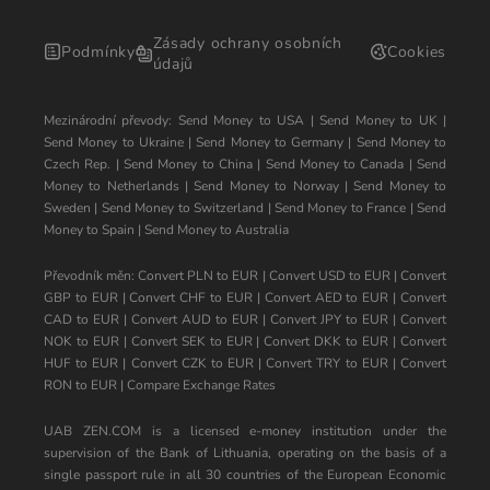
Zásady ochrany osobních
Podmínky
Cookies
údajů
Mezinárodní převody:
Send Money to USA
|
Send Money to UK
|
Send Money to Ukraine
|
Send Money to Germany
|
Send Money to
Czech Rep.
|
Send Money to China
|
Send Money to Canada
|
Send
Money to Netherlands
|
Send Money to Norway
|
Send Money to
Sweden
|
Send Money to Switzerland
|
Send Money to France
|
Send
Money to Spain
|
Send Money to Australia
Převodník měn:
Convert PLN to EUR
|
Convert USD to EUR
|
Convert
GBP to EUR
|
Convert CHF to EUR
|
Convert AED to EUR
|
Convert
CAD to EUR
|
Convert AUD to EUR
|
Convert JPY to EUR
|
Convert
NOK to EUR
|
Convert SEK to EUR
|
Convert DKK to EUR
|
Convert
HUF to EUR
|
Convert CZK to EUR
|
Convert TRY to EUR
|
Convert
RON to EUR
|
Compare Exchange Rates
UAB ZEN.COM is a licensed e-money institution under the
supervision of the Bank of Lithuania, operating on the basis of a
single passport rule in all 30 countries of the European Economic