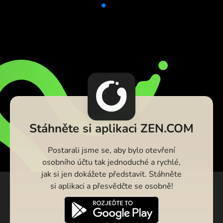
Stáhněte si aplikaci ZEN.COM
Postarali jsme se, aby bylo otevření
osobního účtu tak jednoduché a rychlé,
jak si jen dokážete představit. Stáhněte
si aplikaci a přesvědčte se osobně!