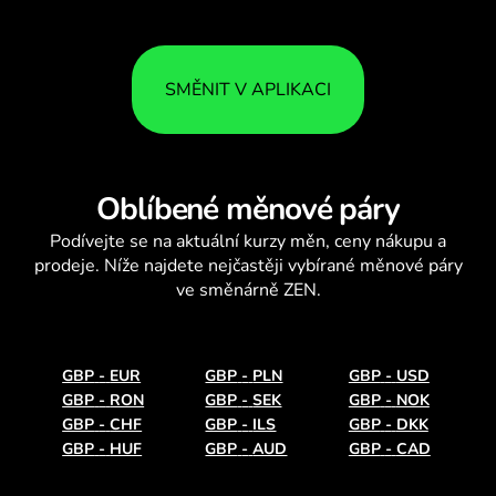
SMĚNIT V APLIKACI
Oblíbené měnové páry
Podívejte se na aktuální
kurzy měn
, ceny nákupu a
prodeje. Níže najdete nejčastěji vybírané měnové páry
ve směnárně ZEN.
GBP
-
EUR
GBP
-
PLN
GBP
-
USD
GBP
-
RON
GBP
-
SEK
GBP
-
NOK
GBP
-
CHF
GBP
-
ILS
GBP
-
DKK
GBP
-
HUF
GBP
-
AUD
GBP
-
CAD