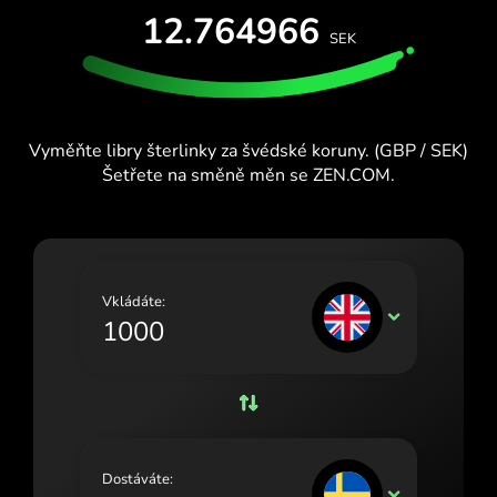
VYZKOUŠEJTE ZDARMA
12.764966
España (Español)
SEK
Karty a plány
Vývojáři
France (Français)
CENTRUM NÁPOVĚDY
Ireland (English)
Vyměňte libry šterlinky za švédské koruny. (GBP / SEK)
Italia (Italiano)
Šetřete na směně měn se ZEN.COM.
Κύπρος (Ελληνικά)
Lietuva (Lietuvių)
Magyarország (Magyar)
Vkládáte:
GBP
Malta (English)
Nederland (Nederlands)
Norge (Norsk bokmål)
Polska (Polski)
Dostáváte:
SEK