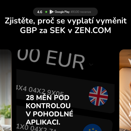
Zjistěte, proč se vyplatí vyměnit
GBP za SEK v ZEN.COM
Y
28 MĚN POD
U
KONTROLOU
.
V POHODLNÉ
APLIKACI.
28 MĚN POD
e
u
KONTROLOU
Kupujte GBP, prodávejte SEK a
7
V POHODLNÉ
naopak jedním kliknutím v
z
aplikaci ZEN.COM.
APLIKACI.
.