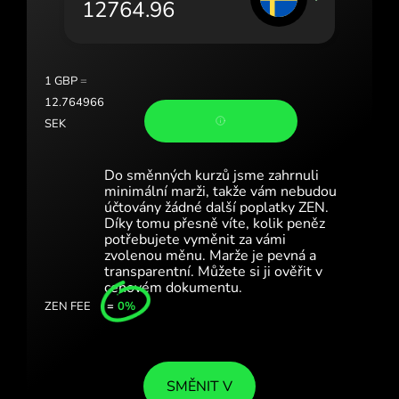
Portugal (Português)
România (Română)
Slovensko (Slovenčina)
1
GBP
=
12.764966
Sverige (Svenska)
SEK
Україна (Українська)
Do směnných kurzů jsme zahrnuli
Türkiye (Türkçe)
minimální marži, takže vám nebudou
účtovány žádné další poplatky ZEN.
Díky tomu přesně víte, kolik peněz
Singapore (English)
potřebujete vyměnit za vámi
zvolenou měnu. Marže je pevná a
United Kingdom (English)
transparentní. Můžete si ji ověřit v
cenovém dokumentu.
International (English)
ZEN FEE
=
0%
SMĚNIT V