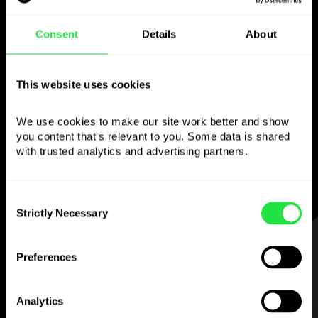
Consent
Details
About
Použijte zvolenou
měnu
This website uses cookies
jak chcete
We use cookies to make our site work better and show 
you content that's relevant to you. Some data is shared 
Posílejte peníze do zahraničí,
with trusted analytics and advertising partners. 
vybírejte z bankomatů bez
provize, plaťte vícemenovou kartou
— jednoduše a bez stresu.
Consent
Strictly Necessary
Selection
KROK 1
Preferences
Analytics