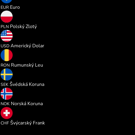
1.165826
Euro
EUR
5.004625
Polský Zlotý
PLN
1.347076
Americký Dolar
USD
6.107682
Rumunský Leu
RON
12.76497
Švédská Koruna
SEK
12.80747
Norská Koruna
NOK
1.088465
Švýcarský Frank
CHF