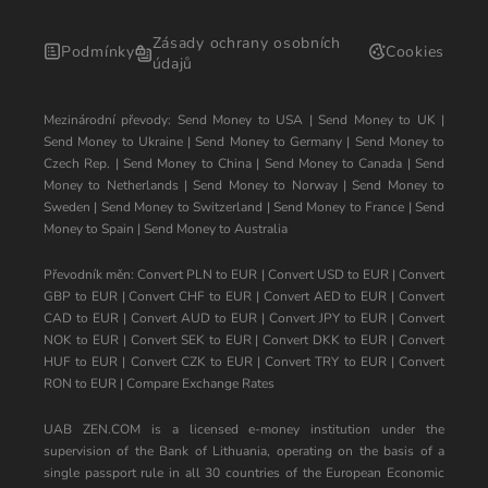
Zásady ochrany osobních
Podmínky
Cookies
údajů
Mezinárodní převody:
Send Money to USA
|
Send Money to UK
|
Send Money to Ukraine
|
Send Money to Germany
|
Send Money to
Czech Rep.
|
Send Money to China
|
Send Money to Canada
|
Send
Money to Netherlands
|
Send Money to Norway
|
Send Money to
Sweden
|
Send Money to Switzerland
|
Send Money to France
|
Send
Money to Spain
|
Send Money to Australia
Převodník měn:
Convert PLN to EUR
|
Convert USD to EUR
|
Convert
GBP to EUR
|
Convert CHF to EUR
|
Convert AED to EUR
|
Convert
CAD to EUR
|
Convert AUD to EUR
|
Convert JPY to EUR
|
Convert
NOK to EUR
|
Convert SEK to EUR
|
Convert DKK to EUR
|
Convert
HUF to EUR
|
Convert CZK to EUR
|
Convert TRY to EUR
|
Convert
RON to EUR
|
Compare Exchange Rates
UAB ZEN.COM is a licensed e-money institution under the
supervision of the Bank of Lithuania, operating on the basis of a
single passport rule in all 30 countries of the European Economic