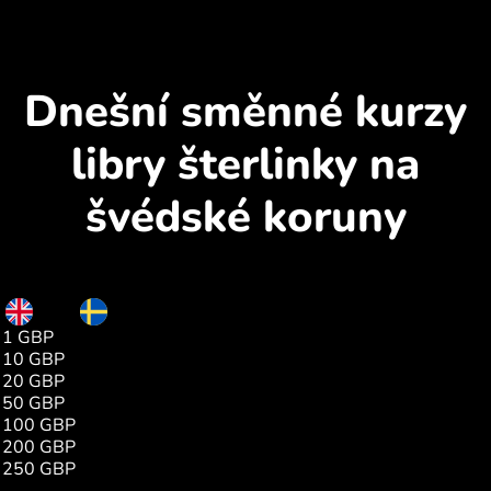
Dnešní směnné kurzy
libry šterlinky na
švédské koruny
GBP
SEK
1 GBP
12.76
10 GBP
127.64
20 GBP
255.29
50 GBP
638.24
100 GBP
1276.49
200 GBP
2552.99
250 GBP
3191.24