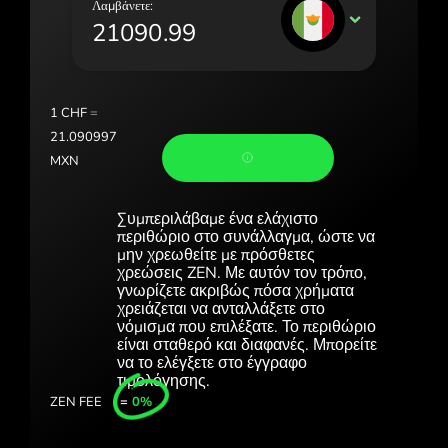
Λαμβάνετε:
Portugal (Português)
MXN
România (Română)
Slovensko (Slovenčina)
1
CHF
=
Sverige (Svenska)
21.090997
MXN
Україна (Українська)
Türkiye (Türkçe)
Συμπεριλάβαμε ένα ελάχιστο
περιθώριο στο συνάλλαγμα, ώστε να
Singapore (English)
μην χρεωθείτε με πρόσθετες
χρεώσεις ZEN. Με αυτόν τον τρόπο,
γνωρίζετε ακριβώς πόσα χρήματα
United Kingdom (English)
χρειάζεται να ανταλλάξετε στο
νόμισμα που επιλέξατε. Το περιθώριο
International (English)
είναι σταθερό και διαφανές. Μπορείτε
να το ελέγξετε στο έγγραφο
τιμολόγησης.
ZEN FEE
=
0%