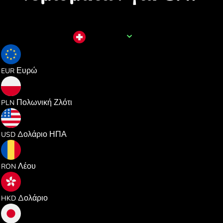
Όνομα νομίσματος
CHF
1.064595
Ευρώ
EUR
4.576525
Πολωνική Ζλότι
PLN
1.230786
Δολάριο ΗΠΑ
USD
5.583215
Λέου
RON
9.654225
Δολάριο
HKD
194.22420