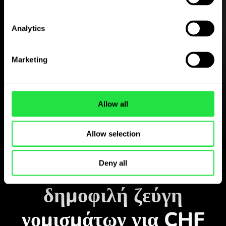
Analytics
Κατεβάστε δωρεάν
την εφαρμογή ZEN.COM
Marketing
Κατεβάστε την εφαρμογή
και εγγραφείτε σε λίγα λεπτά.
Allow all
Allow selection
Ανταλλαγή στην εφαρμογή
Παρακολουθήστε τα
Deny all
δημοφιλή ζεύγη
νομισμάτων για CHF