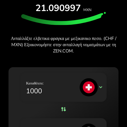
ΔΩΡΕΆΝ ΔΟΚΙΜΉ
21.090997
España (Español)
MXN
Κάρτες και προγράμματα
Προγραμματιστές
France (Français)
ΚΈΝΤΡΟ ΒΟΉΘΕΙΑΣ
Ireland (English)
Ανταλλάξτε ελβετικα φραγκα με μεξικανικο πεσο. (CHF /
Italia (Italiano)
MXN) Εξοικονομήστε στην ανταλλαγή νομισμάτων με τη
ZEN.COM.
Κύπρος (Ελληνικά)
Lietuva (Lietuvių)
Magyarország (Magyar)
Καταθέτετε:
Malta (English)
CHF
Nederland (Nederlands)
Norge (Norsk bokmål)
Polska (Polski)