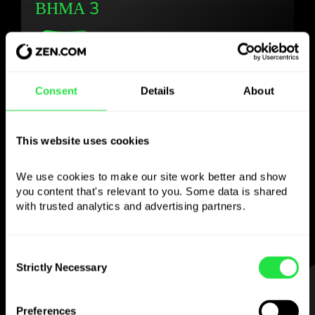
ΒΗΜΑ 3
Χρησιμοποιήστε το
Consent
Details
About
επιλεγμένο νόμισμα
This website uses cookies
όπως θέλετε
We use cookies to make our site work better and show 
Στείλτε χρήματα στο εξωτερικό,
you content that's relevant to you. Some data is shared 
κάντε ανάληψη από ATM χωρίς
with trusted analytics and advertising partners. 
προμήθεια, πληρώστε με την κάρτα
πολλαπλών νομισμάτων
— απλά και χωρίς άγχος.
Consent
Strictly Necessary
Selection
ΒΗΜΑ 1
Preferences