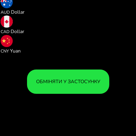
1.632188
Dollar
AUD
1.608034
Dollar
CAD
7.781566
Yuan
CNY
ОБМІНЯТИ У ЗАСТОСУНКУ