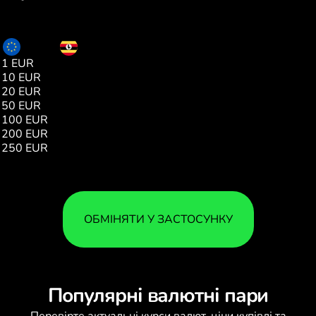
EUR
UGX
1 EUR
4215.00
10 EUR
42158.00
20 EUR
84317.00
50 EUR
210794.00
100 EUR
421588.00
200 EUR
843176.00
250 EUR
1053971.00
ОБМІНЯТИ У ЗАСТОСУНКУ
Популярні валютні пари
Перевірте актуальні
курси валют
, ціни купівлі та