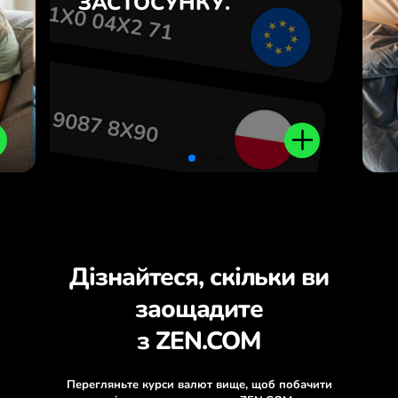
ЗАСТОСУНКУ.
з
.
Дізнайтеся, скільки ви
заощадите
з ZEN.COM
Перегляньте курси валют вище, щоб побачити