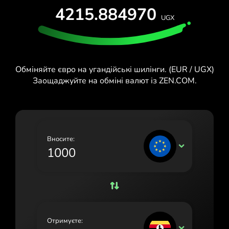
4215.884970
España (Español)
UGX
France (Français)
Ireland (English)
Обміняйте євро на угандійські шилінги. (EUR / UGX)
Italia (Italiano)
Заощаджуйте на обміні валют із ZEN.COM.
Κύπρος (Ελληνικά)
Lietuva (Lietuvių)
Magyarország (Magyar)
Вносите:
EUR
Malta (English)
Nederland (Nederlands)
Norge (Norsk bokmål)
Polska (Polski)
Отримуєте:
UGX