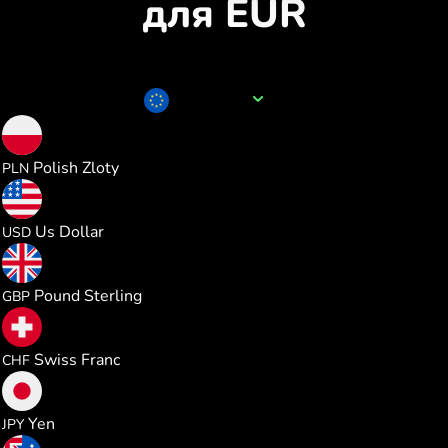
для EUR
Назва валюти
EUR
4.289585
Polish Zloty
PLN
1.154208
Us Dollar
USD
0.855237
Pound Sterling
GBP
0.932369
Swiss Franc
CHF
182.09744
Yen
JPY