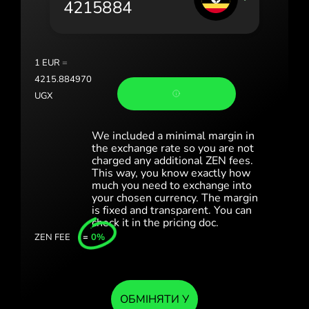
Portugal (Português)
România (Română)
Slovensko (Slovenčina)
1
EUR
=
4215.884970
Sverige (Svenska)
UGX
Україна (Українська)
We included a minimal margin in
Türkiye (Türkçe)
the exchange rate so you are not
charged any additional ZEN fees.
This way, you know exactly how
Singapore (English)
much you need to exchange into
your chosen currency. The margin
United Kingdom (English)
is fixed and transparent. You can
check it in the pricing doc.
International (English)
ZEN FEE
=
0%
ОБМІНЯТИ У