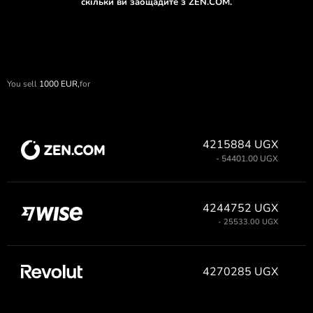
скільки ви заощадите з ZEN.COM.
You sell
1000
EUR,
for
4215884 UGX
- 54401.00 UGX
4244752 UGX
- 25533.00 UGX
4270285 UGX