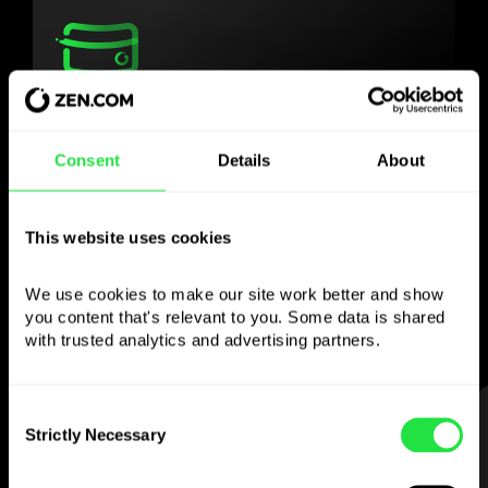
Користуйтесь
обраною валютою
Consent
Details
About
так, як Вам зручно
This website uses cookies
Надсилайте гроші за кордон,
знімайте з банкоматів без
We use cookies to make our site work better and show 
you content that's relevant to you. Some data is shared 
комісії, платіть мультивалютною карткою
with trusted analytics and advertising partners. 
— просто та без стресу.
Consent
КРОК 1
Strictly Necessary
Selection