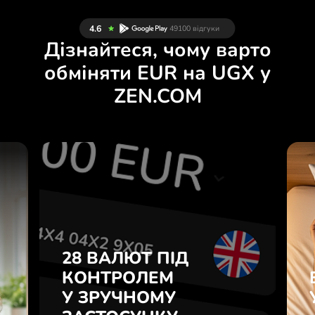
Дізнайтеся, чому варто
обміняти EUR на UGX у
ZEN.COM
Й
28 ВАЛЮТ ПІД
Н
КОНТРОЛЕМ
.
У ЗРУЧНОМУ
ЗАСТОСУНКУ.
28 ВАЛЮТ ПІД
е
о
КОНТРОЛЕМ
Купуйте EUR, продавайте UGX
у
У ЗРУЧНОМУ
і навпаки одним кліком у
7
застосунку ZEN.COM.