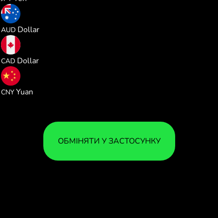
1.633318
Dollar
AUD
1.610259
Dollar
CAD
7.784049
Yuan
CNY
ОБМІНЯТИ У ЗАСТОСУНКУ