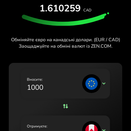
1.610259
España (Español)
CAD
France (Français)
Ireland (English)
Обміняйте євро на канадські долари. (EUR / CAD)
Italia (Italiano)
Заощаджуйте на обміні валют із ZEN.COM.
Κύπρος (Ελληνικά)
Lietuva (Lietuvių)
Magyarország (Magyar)
Вносите:
EUR
Malta (English)
Nederland (Nederlands)
Norge (Norsk bokmål)
Polska (Polski)
Отримуєте:
CAD