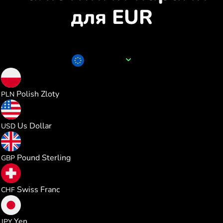
для EUR
Назва валюти
EUR
4.287012
Polish Zloty
PLN
1.154497
Us Dollar
USD
0.855754
Pound Sterling
GBP
0.932670
Swiss Franc
CHF
182.14894
Yen
JPY