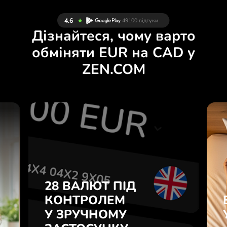
Дізнайтеся, чому варто
обміняти EUR на CAD у
ZEN.COM
Й
28 ВАЛЮТ ПІД
Н
КОНТРОЛЕМ
.
У ЗРУЧНОМУ
ЗАСТОСУНКУ.
28 ВАЛЮТ ПІД
е
о
КОНТРОЛЕМ
Купуйте EUR, продавайте
у
У ЗРУЧНОМУ
CAD і навпаки одним кліком у
7
застосунку ZEN.COM.