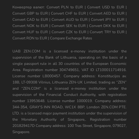
Конвертер валют:
Convert PLN to EUR
|
Convert USD to EUR
|
Convert GBP to EUR
|
Convert CHF to EUR
|
Convert AED to EUR
|
Convert CAD to EUR
|
Convert AUD to EUR
|
Convert JPY to EUR
|
Convert NOK to EUR
|
Convert SEK to EUR
|
Convert DKK to EUR
|
Convert HUF to EUR
|
Convert CZK to EUR
|
Convert TRY to EUR
|
Convert RON to EUR
|
Compare Exchange Rates
UAB ZEN.COM is a licensed e-money institution under the
supervision of the Bank of Lithuania, operating on the basis of a
single passport rule in all 30 countries of the European Economic
Area. Registration number 304749651, VAT ID LT100011714916.
License number LB000457. Company address: Konstitucijos av.
18B, LT-09308 Vilnius, Lithuania ZEN-UK Limited, trading as “ZEN”
and “ZEN.COM” is a licensed e-money institution under the
supervision of the Financial Conduct Authority, with registration
number 13953648. License number 1000019. Company address:
344-354, GRAY’S INN ROAD, WC1X 8BP, London ZEN.COM PTE.
LTD. is a licensed major payment institution under the supervision of
the Monetary Authority of Singapore,. Registration number
201829417D Company address: 100 Tras Street, Singapore, 079027,
Singapore.