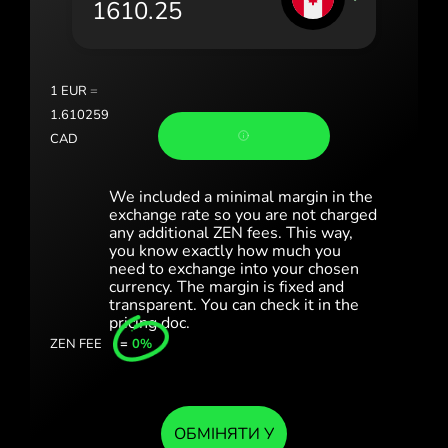
Portugal (Português)
România (Română)
Slovensko (Slovenčina)
1
EUR
=
1.610259
Sverige (Svenska)
CAD
Україна (Українська)
We included a minimal margin in the
Türkiye (Türkçe)
exchange rate so you are not charged
any additional ZEN fees. This way,
you know exactly how much you
Singapore (English)
need to exchange into your chosen
currency. The margin is fixed and
United Kingdom (English)
transparent. You can check it in the
pricing doc.
International (English)
ZEN FEE
=
0%
ОБМІНЯТИ У