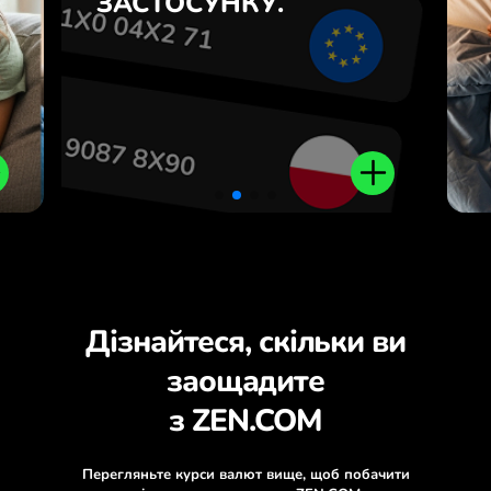
ЗАСТОСУНКУ.
з
.
Дізнайтеся, скільки ви
заощадите
з ZEN.COM
Перегляньте курси валют вище, щоб побачити