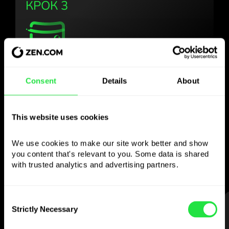
КРОК 3
Користуйтесь
Consent
Details
About
обраною валютою
так, як Вам зручно
This website uses cookies
Надсилайте гроші за кордон,
We use cookies to make our site work better and show 
знімайте з банкоматів без
you content that's relevant to you. Some data is shared 
комісії, платіть мультивалютною карткою
with trusted analytics and advertising partners. 
— просто та без стресу.
Consent
КРОК 1
Strictly Necessary
Selection