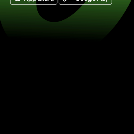
Vymeňte 1 ugandské šilingy za dánske
DKK) Šetrite na výmene mien so ZEN