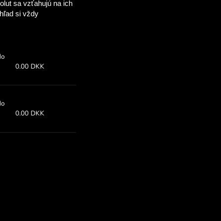
ušetríte
OM
é výmenné kurzy
 so ZEN.COM.
rz:
Uložiť:
Ušetrite až do
ia ponuka
0.00 DKK