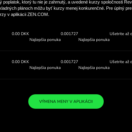
Pozrite sa, koľko 
so ZEN.C
Skontrolujte si vyššie uveden
a pozrite sa, koľko ušetríte
.00 UGX
Prijať:
Výmenný ku
0.00 DKK
0.001700
Najlepšia ponuka
Najlepš