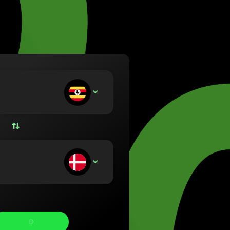
a (Lietuvių)
rország (Magyar)
 (English)
land (Nederlands)
 (Norsk bokmål)
a (Polski)
gal (Português)
kladáte:
UGX
ia (Română)
nsko (Slovenčina)
ge (Svenska)
на (Українська)
ostávate: