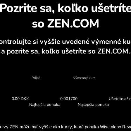
Zistite, prečo sa opl
 kalkulátor, aktuálne grafy nákupu a pred
VYMENIŤ V APLIKÁCII