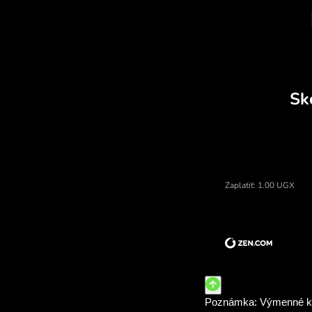
Cena ugandské šilingy, menový