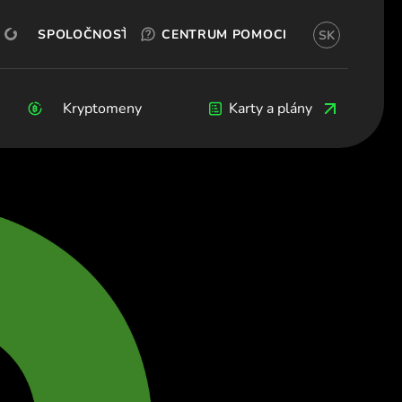
OTESTUJTE SI TO ZADARMO
OKX
OTVORIŤ ÚČET
SPOLOČNOSŤ
CENTRUM POMOCI
SK
(Slovenčina)
рия (Български)
 (Čeština)
Kryptomeny
Kryptomeny
Blog
Vývojári
Karty a plány
rk (Dansk)
chland (Deutsch)
α (Ελληνικά)
a (Español)
e (Français)
d (English)
(Italiano)
ς (Ελληνικά)