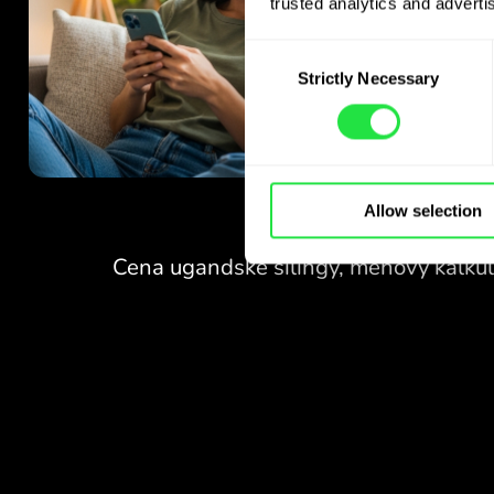
trusted analytics and advertis
Consent
Strictly Necessary
Selection
ŽIADNE POPLATKY
Allow selection
ZA VÝMENU
CEZ VÍKENDY.
Hneď na začiatku získavate
ŽIADNE POPLATKY
bezplatný prístup k tarife
Pro - vymieňajte meny 24/7
ZA VÝMENU
za výhodné kurzy, bez
CEZ VÍKENDY.
skrytých poplatkov.