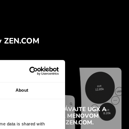
About
e data is shared with 