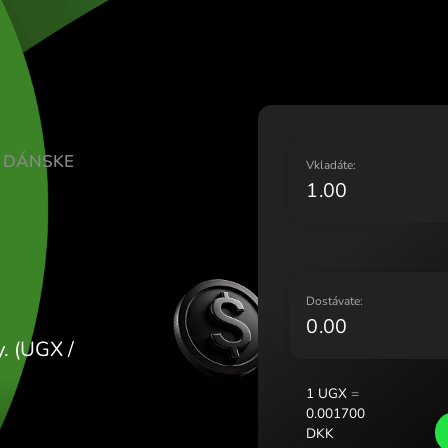
Lietuv
Magya
Malta
Neder
Norge
Polsk
 ŠILINGY DÁNSKE
Portu
V
Român
Slove
Sveri
Украї
D