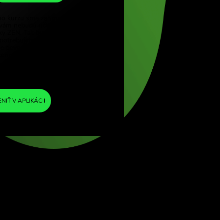
DKK
e (Türkçe)
pore (English)
1
UGX
=
d Kingdom (English)
0.001700
ational (English)
DKK
Do výmenného kurzu sme zahrnuli minimálnu
maržu, takže vám nebudú účtované žiadne
ďalšie poplatky ZEN. Tak budete presne
vedieť, koľko potrebujete vymeniť do zvolenej
meny. Marža je pevná a transparentná. Môžete
si ju overiť v cenníku.
ZEN FEE
=
0%
VYMENIŤ V APLIKÁCII