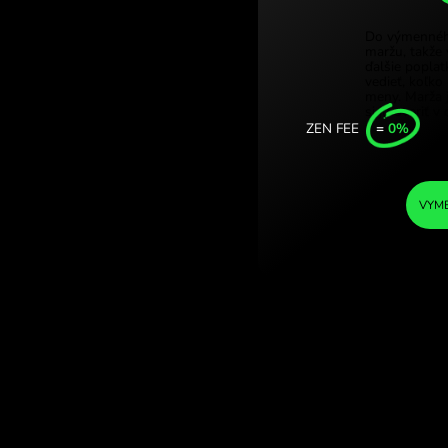
Türkiy
 koruny. (UGX /
Singa
.COM.
Unite
Intern