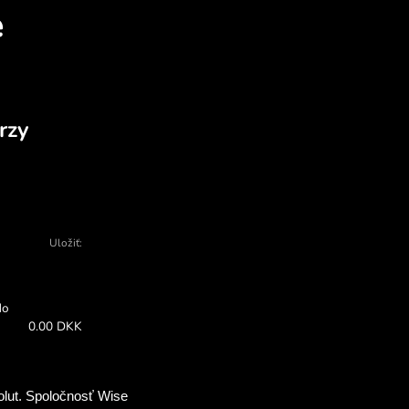
atí vymeniť UGX za DKK 
aja - existuje veľa dôvodov, prečo si vyb