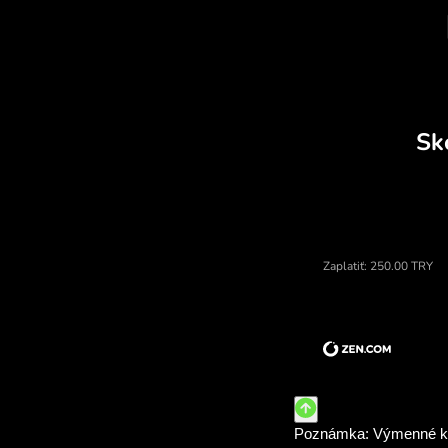
Cena turecké liry, menový k