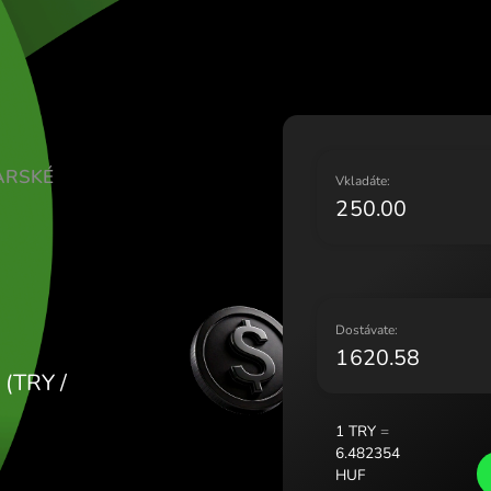
Lietuv
Magya
Malta
Neder
Norge
Polsk
IRY MAĎARSKÉ
Portu
V
Român
Slove
Sveri
Украї
D