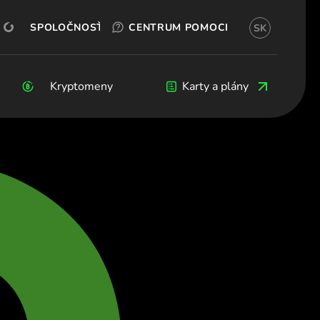
OTESTUJTE SI TO ZADARMO
OKX
OTVORIŤ ÚČET
SPOLOČNOSŤ
CENTRUM POMOCI
SK
(Slovenčina)
рия (Български)
 (Čeština)
Kryptomeny
Kryptomeny
Blog
Vývojári
Karty a plány
rk (Dansk)
chland (Deutsch)
α (Ελληνικά)
a (Español)
e (Français)
d (English)
(Italiano)
ς (Ελληνικά)