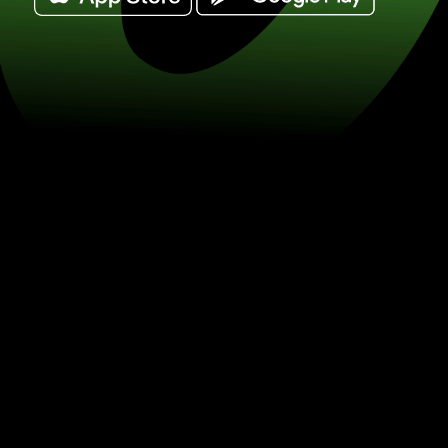
Vymeňte 250 turecké liry za maďarské 
HUF) Šetrite na výmene mien so ZEN