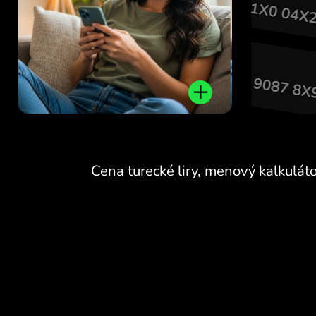
ŽIADNE POPLATKY
ZA VÝMENU
CEZ VÍKENDY.
Hneď na začiatku získavate
ŽIADNE POPLATKY
bezplatný prístup k tarife
Pro - vymieňajte meny 24/7
ZA VÝMENU
za výhodné kurzy, bez
CEZ VÍKENDY.
skrytých poplatkov.