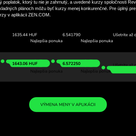
Pozrite sa, koľko 
so ZEN.C
Skontrolujte si vyššie uveden
a pozrite sa, koľko ušetríte
50.00 TRY
Prijať:
Výmenný ku
1620.58 HUF
6.482354
Najlepšia ponuka
Najlepš