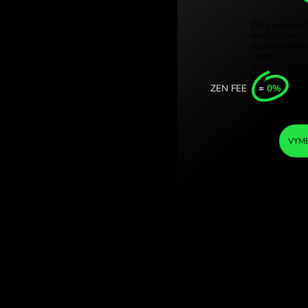
Türkiy
forinty. (TRY /
Singa
.COM.
Unite
Intern