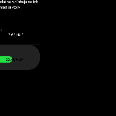
ušetríte
OM
é výmenné kurzy
 so ZEN.COM.
rz:
Uložiť:
Ušetrite až do
ia ponuka
-22.48 HUF