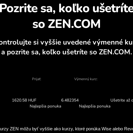
Zistite, prečo sa opl
alkulátor, aktuálne grafy nákupu a predaj
VYMENIŤ V APLIKÁCII