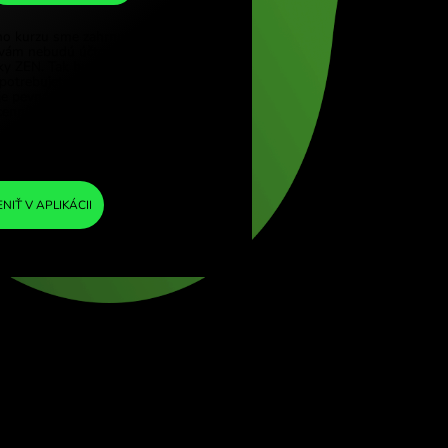
HUF
e (Türkçe)
pore (English)
1
TRY
=
d Kingdom (English)
6.482354
ational (English)
HUF
Do výmenného kurzu sme zahrnuli minimálnu
maržu, takže vám nebudú účtované žiadne
ďalšie poplatky ZEN. Tak budete presne
vedieť, koľko potrebujete vymeniť do zvolenej
meny. Marža je pevná a transparentná. Môžete
si ju overiť v cenníku.
ZEN FEE
=
0%
VYMENIŤ V APLIKÁCII