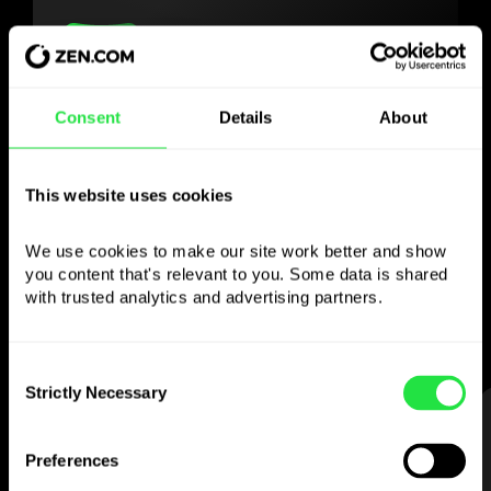
Користуйтесь
Consent
Details
About
обраною валютою
This website uses cookies
так, як Вам зручно
We use cookies to make our site work better and show 
Надсилайте гроші за кордон,
you content that's relevant to you. Some data is shared 
знімайте з банкоматів без
with trusted analytics and advertising partners. 
комісії, платіть мультивалютною карткою
— просто та без стресу.
Consent
Strictly Necessary
Selection
КРОК 1
Preferences