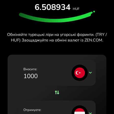
6.508934
España (Español)
HUF
France (Français)
Ireland (English)
Обміняйте турецькі ліри на угорські форинти. (TRY /
Italia (Italiano)
HUF) Заощаджуйте на обміні валют із ZEN.COM.
Κύπρος (Ελληνικά)
Lietuva (Lietuvių)
Magyarország (Magyar)
Вносите:
TRY
Malta (English)
Nederland (Nederlands)
Norge (Norsk bokmål)
Polska (Polski)
Отримуєте:
HUF