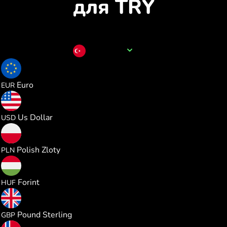
для TRY
Назва валюти
TRY
0.017927
Euro
EUR
0.020684
Us Dollar
USD
0.077026
Polish Zloty
PLN
6.508934
Forint
HUF
0.015370
Pound Sterling
GBP