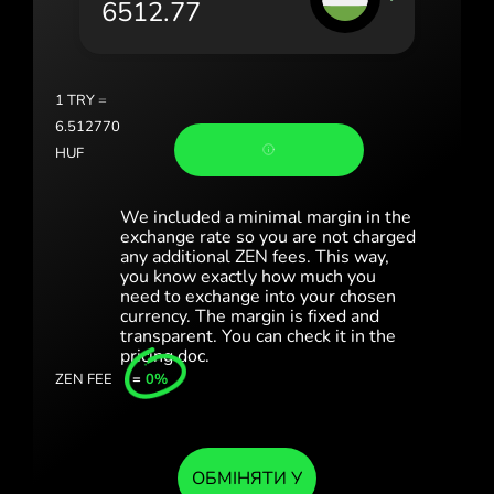
Portugal (Português)
România (Română)
Slovensko (Slovenčina)
1
TRY
=
6.512770
Sverige (Svenska)
HUF
Україна (Українська)
We included a minimal margin in the
Türkiye (Türkçe)
exchange rate so you are not charged
any additional ZEN fees. This way,
you know exactly how much you
Singapore (English)
need to exchange into your chosen
currency. The margin is fixed and
United Kingdom (English)
transparent. You can check it in the
pricing doc.
International (English)
ZEN FEE
=
0%
ОБМІНЯТИ У