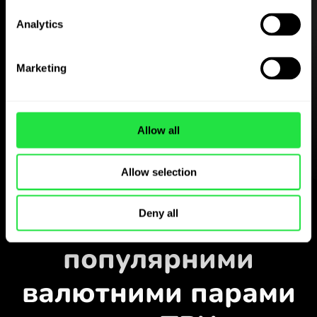
Analytics
Завантажте
застосунок
Marketing
ZEN.COM
безкоштовно
Allow all
Завантажте застосунок
і зареєструйтесь за кілька
Allow selection
хвилин.
Обміняти у застосунку
Стежте за
Deny all
популярними
валютними парами