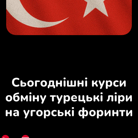
Сьогоднішні курси
обміну турецькі ліри
на угорські форинти
TRY
HUF