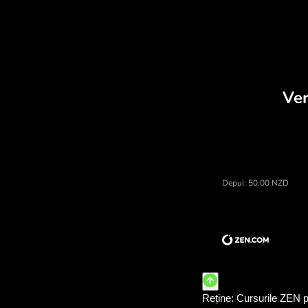
De
Prețul dolari neozeelandezi, calcu