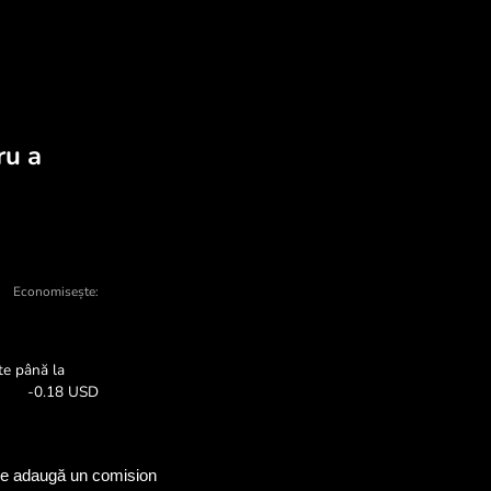
 să schimbați NZD în US
e și vânzare - există multe motive pentru 