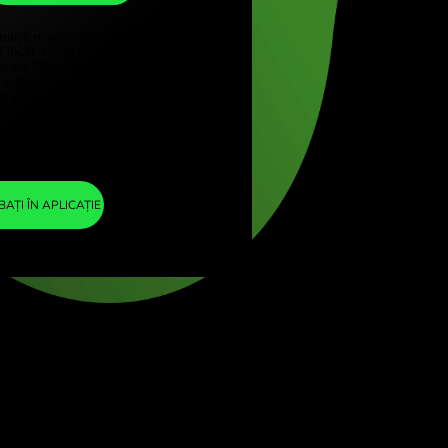
USD
e (Türkçe)
ore (English)
1
NZD
=
 Kingdom (English)
0.584076
ational (English)
USD
Am inclus o marjă minimă în cursul de
schimb, astfel încât să nu fii taxat cu nicio
taxă suplimentară ZEN. În acest fel, știi exact
cât trebuie să schimbi în moneda aleasă.
Marja este fixă și transparentă. O poți verifica
în documentul cu prețuri.
ZEN FEE
=
0%
SCHIMBAȚI ÎN APLICAȚIE