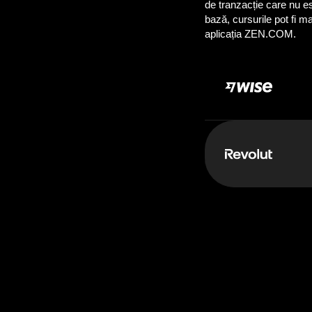
Depui:
50.