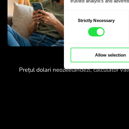
trusted analytics and advertis
Consent
Strictly Necessary
Selection
FĂRĂ COMISIOANE
Allow selection
PENTRU SCHIMBURI
ÎN WEEKEND.
Chiar de la început primiți
FĂRĂ COMISIOANE
acces gratuit la planul
Pro - schimbați valute 24/7
PENTRU SCHIMBURI
la cursuri avantajoase, fără
ÎN WEEKEND.
comisioane ascunse.