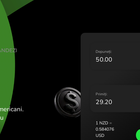
Lietuva
Magyar
Malta 
Nederl
Norge 
Polska
NEOZEELANDEZI
Portug
D
Român
D
Sloven
Sverig
Україн
P