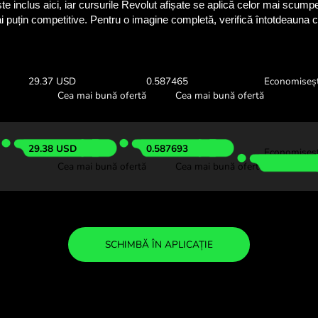
Vezi cât vei ec
cu ZEN.C
Verifică cursurile de schimb de 
vedea cât economisești c
00 NZD
Primești:
Curs de sch
29.20 USD
0.584076
Cea mai bună ofertă
Cea mai bu