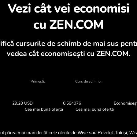
scoperiți de ce merită
lator valutar, grafice actuale de cumpărar
SCHIMBAȚI ÎN APLICAȚIE