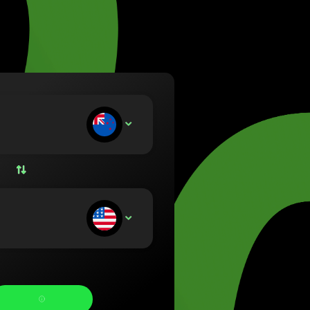
 (Lietuvių)
ország (Magyar)
(English)
and (Nederlands)
(Norsk bokmål)
 (Polski)
al (Português)
epuneți:
NZD
ia (Română)
sko (Slovenčina)
e (Svenska)
а (Українська)
rimiți: