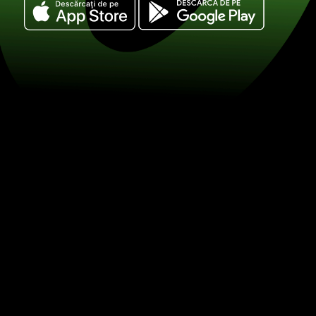
Schimbați 50 dolari neozeelandezi în d
(NZD / USD) Economisiți la schimbul v
ZEN.COM.