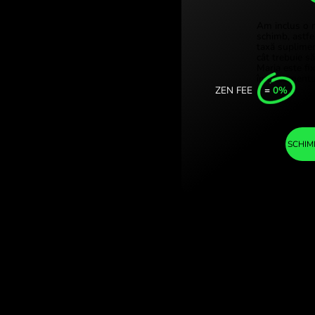
Türkiy
olari americani.
Singap
alutar cu
United
Intern