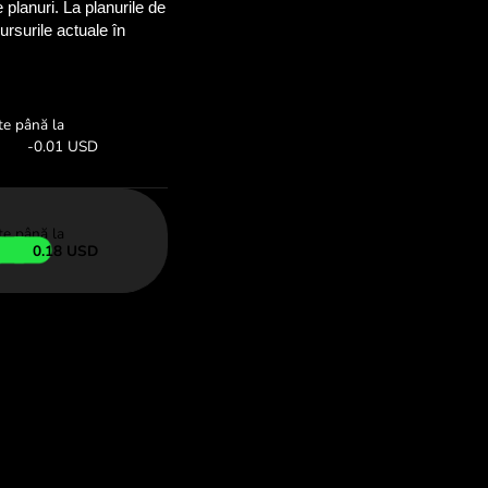
onomisi
OM
mai sus pentru a
u ZEN.COM.
imb:
Economisește:
Economisește până la
nă ofertă
-0.18 USD