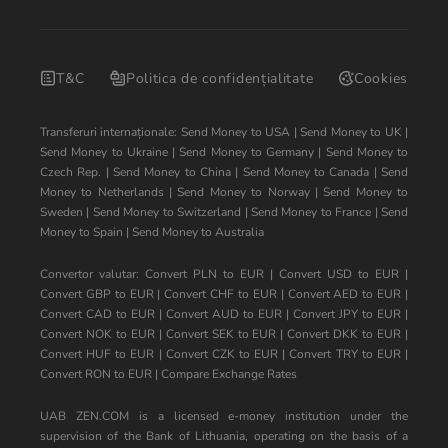
T&C
Politica de confidențialitate
Cookies
Transferuri internaționale:
Send Money to USA
|
Send Money to UK
|
Send Money to Ukraine
|
Send Money to Germany
|
Send Money to
Czech Rep.
|
Send Money to China
|
Send Money to Canada
|
Send
Money to Netherlands
|
Send Money to Norway
|
Send Money to
Sweden
|
Send Money to Switzerland
|
Send Money to France
|
Send
Money to Spain
|
Send Money to Australia
Convertor valutar:
Convert PLN to EUR
|
Convert USD to EUR
|
Convert GBP to EUR
|
Convert CHF to EUR
|
Convert AED to EUR
|
Convert CAD to EUR
|
Convert AUD to EUR
|
Convert JPY to EUR
|
Convert NOK to EUR
|
Convert SEK to EUR
|
Convert DKK to EUR
|
Convert HUF to EUR
|
Convert CZK to EUR
|
Convert TRY to EUR
|
Convert RON to EUR
|
Compare Exchange Rates
UAB ZEN.COM is a licensed e-money institution under the
supervision of the Bank of Lithuania, operating on the basis of a