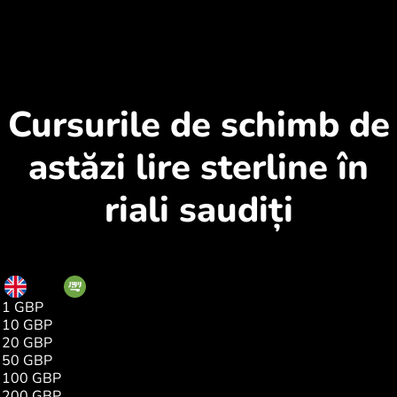
Cursurile de schimb de
astăzi lire sterline în
riali saudiți
GBP
SAR
1 GBP
5.00
10 GBP
50.04
20 GBP
100.09
50 GBP
250.24
100 GBP
500.48
200 GBP
1000.97