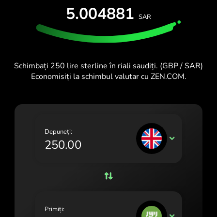
TESTEAZĂ GRATUIT
5.004881
España (Español)
SAR
Carduri și planuri
Dezvoltatori software
France (Français)
CENTRU DE AJUTOR
Ireland (English)
Schimbați 250 lire sterline în riali saudiți. (GBP / SAR)
Italia (Italiano)
Economisiți la schimbul valutar cu ZEN.COM.
Κύπρος (Ελληνικά)
Lietuva (Lietuvių)
Magyarország (Magyar)
Depuneți:
GBP
Malta (English)
Nederland (Nederlands)
Norge (Norsk bokmål)
Polska (Polski)
Primiți:
SAR