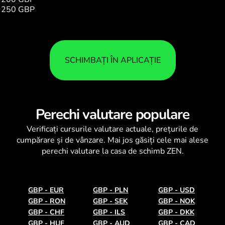
250 GBP
1251.22
SCHIMBAȚI ÎN APLICAȚIE
Perechi valutare populare
Verificați
cursurile valutare
actuale, prețurile de
cumpărare și de vânzare. Mai jos găsiți cele mai alese
perechi valutare la casa de schimb ZEN.
GBP
-
EUR
GBP
-
PLN
GBP
-
USD
GBP
-
RON
GBP
-
SEK
GBP
-
NOK
GBP
-
CHF
GBP
-
ILS
GBP
-
DKK
GBP
-
HUF
GBP
-
AUD
GBP
-
CAD