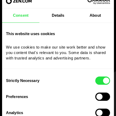
Folosiți valuta aleasă
Consent
Details
About
așa cum doriți
Trimiteți bani în străinătate,
This website uses cookies
retrageți de la bancomate fără
comision, plătiți cu cardul multi-valutar
We use cookies to make our site work better and show 
— simplu și fără stres.
you content that's relevant to you. Some data is shared 
with trusted analytics and advertising partners. 
Consent
PASUL 1
Strictly Necessary
Selection
Preferences
Descărcați gratuit
Analytics