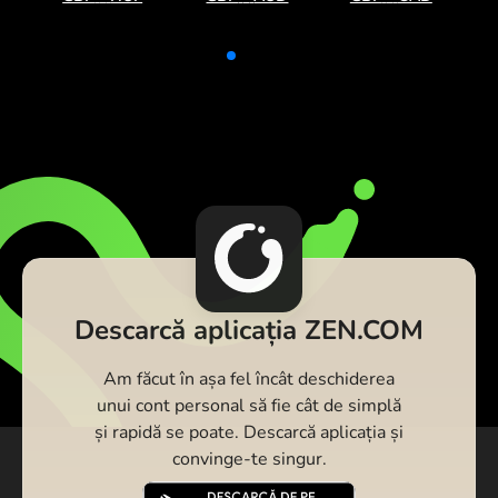
Descarcă aplicația ZEN.COM
Am făcut în așa fel încât deschiderea
unui cont personal să fie cât de simplă
și rapidă se poate. Descarcă aplicația și
convinge-te singur.