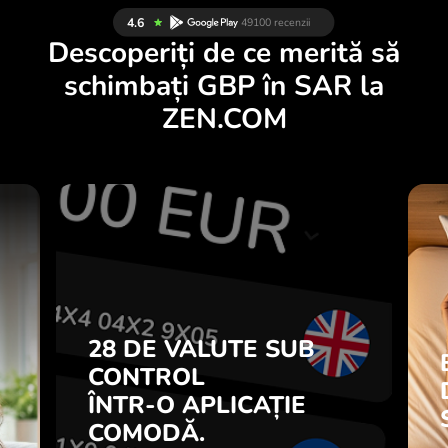
Descoperiți de ce merită să
schimbați GBP în SAR la
ZEN.COM
E
28 DE VALUTE SUB
I
CONTROL
.
ÎNTR-O APLICAȚIE
COMODĂ.
28 DE VALUTE SUB
i
l
CONTROL
Cumpărați GBP, vindeți SAR și
7
ÎNTR-O APLICAȚIE
invers cu un singur clic în
ă
aplicația ZEN.COM.
COMODĂ.
.