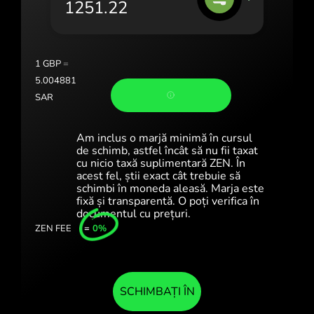
Portugal (Português)
România (Română)
Slovensko (Slovenčina)
1
GBP
=
5.004881
Sverige (Svenska)
SAR
Україна (Українська)
Am inclus o marjă minimă în cursul
Türkiye (Türkçe)
de schimb, astfel încât să nu fii taxat
cu nicio taxă suplimentară ZEN. În
acest fel, știi exact cât trebuie să
Singapore (English)
schimbi în moneda aleasă. Marja este
fixă și transparentă. O poți verifica în
United Kingdom (English)
documentul cu prețuri.
ZEN FEE
=
0%
International (English)
SCHIMBAȚI ÎN