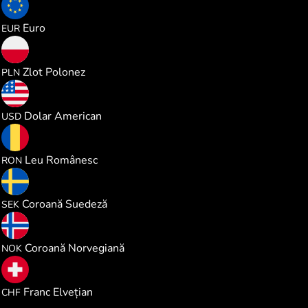
1.165503
Euro
EUR
5.008935
Zlot Polonez
PLN
1.347176
Dolar American
USD
6.108135
Leu Românesc
RON
12.76591
Coroană Suedeză
SEK
12.80747
Coroană Norvegiană
NOK
1.088565
Franc Elvețian
CHF