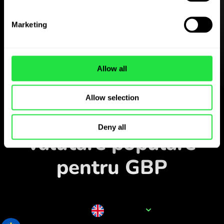
aplicația ZEN.COM
Marketing
Descărcați aplicația
și înregistrați-vă în câteva
minute.
Allow all
Schimbați în aplicație
Allow selection
Monitorizați perechile
Deny all
valutare populare
pentru GBP
Numele valutei
GBP