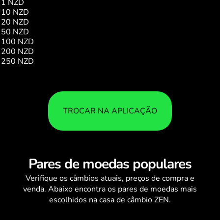
1 NZD
0.82
10 NZD
8.27
20 NZD
16.55
50 NZD
41.38
100 NZD
82.78
200 NZD
165.56
250 NZD
206.93
TROCAR NA APLICAÇÃO
Pares de moedas populares
Verifique os
câmbios
atuais, preços de compra e
venda. Abaixo encontra os pares de moedas mais
escolhidos na casa de câmbio ZEN.