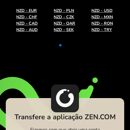
NZD
-
EUR
NZD
-
PLN
NZD
-
USD
NZD
-
CHF
NZD
-
CZK
NZD
-
MXN
NZD
-
CAD
NZD
-
QAR
NZD
-
RON
NZD
-
AUD
NZD
-
SEK
NZD
-
TRY
Transfere a aplicação ZEN.COM
Fizemos com que abrir uma conta