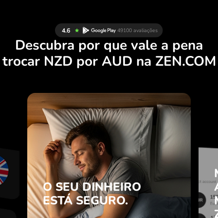
Descubra por que vale a pena
trocar NZD por AUD na ZEN.COM
B
O SEU DINHEIRO
O
ESTÁ SEGURO.
O
A ZEN.COM protege as suas
.
poupanças e a sua privacidade.
O SEU DINHEIRO
e
Saber mais
a
ESTÁ SEGURO.
.