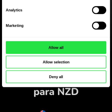
Descarregue
Analytics
a aplicação ZEN.COM
gratuitamente
Marketing
Descarregue a aplicação
e registe-se em poucos
minutos.
Allow all
Trocar na aplicação
Allow selection
Acompanhe os pares
de moedas populares
Deny all
para NZD