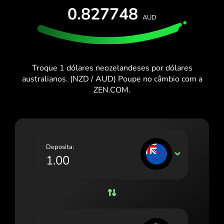
TESTA GRÁTIS
0.827748
España (Español)
AUD
Cartões e Planos
Programadores
France (Français)
CENTRO DE AJUDA
Ireland (English)
Troque 1 dólares neozelandeses por dólares
Italia (Italiano)
australianos. (NZD / AUD) Poupe no câmbio com a
ZEN.COM.
Κύπρος (Ελληνικά)
Lietuva (Lietuvių)
Magyarország (Magyar)
Deposita:
Malta (English)
NZD
Nederland (Nederlands)
Norge (Norsk bokmål)
Polska (Polski)