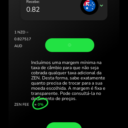
Recebe:
Portugal (Português)
AUD
România (Română)
Slovensko (Slovenčina)
1
NZD
=
Sverige (Svenska)
0.827517
AUD
Україна (Українська)
Türkiye (Türkçe)
Incluímos uma margem mínima na
taxa de câmbio para que não seja
Singapore (English)
cobrada qualquer taxa adicional da
ZEN. Desta forma, sabe exatamente
quanto precisa de trocar para a sua
United Kingdom (English)
moeda escolhida. A margem é fixa e
transparente. Pode consultá-la no
International (English)
documento de preços.
ZEN FEE
=
0%