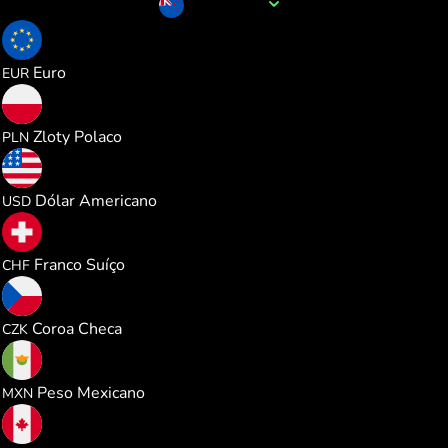
Nome da moeda
NZD
0.506209
Euro
EUR
2.175880
Zloty Polaco
PLN
0.585575
Dólar Americano
USD
0.472617
Franco Suíço
CHF
12.27993
Coroa Checa
CZK
10.03375
Peso Mexicano
MXN
0.816427