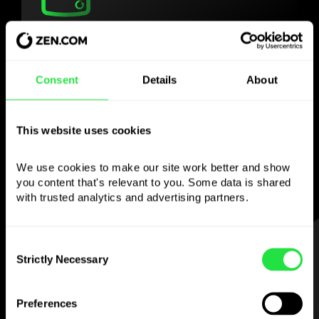
Use a moeda
escolhida
Consent
Details
About
como quiser
This website uses cookies
Envie dinheiro para o estrangeiro,
levante em multibancos sem
We use cookies to make our site work better and show 
comissão, pague com o cartão multi-
you content that's relevant to you. Some data is shared 
moeda
with trusted analytics and advertising partners. 
— simples e sem stress.
PASSO 1
Consent
Strictly Necessary
Selection
Preferences