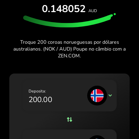
TESTA GRÁTIS
0.148052
España (Español)
AUD
Cartões e Planos
Programadores
France (Français)
CENTRO DE AJUDA
Ireland (English)
Troque 200 coroas norueguesas por dólares
Italia (Italiano)
australianos. (NOK / AUD) Poupe no câmbio com a
ZEN.COM.
Κύπρος (Ελληνικά)
Lietuva (Lietuvių)
Magyarország (Magyar)
Deposita:
Malta (English)
NOK
Nederland (Nederlands)
Norge (Norsk bokmål)
Polska (Polski)