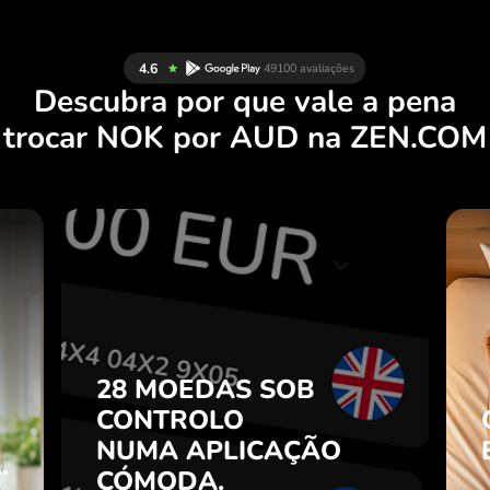
Descubra por que vale a pena
trocar NOK por AUD na ZEN.COM
S
28 MOEDAS SOB
S
CONTROLO
.
NUMA APLICAÇÃO
CÓMODA.
28 MOEDAS SOB
e
o
CONTROLO
Compre NOK, venda AUD e
7
NUMA APLICAÇÃO
vice-versa com um clique na
.
m
aplicação ZEN.COM.
CÓMODA.