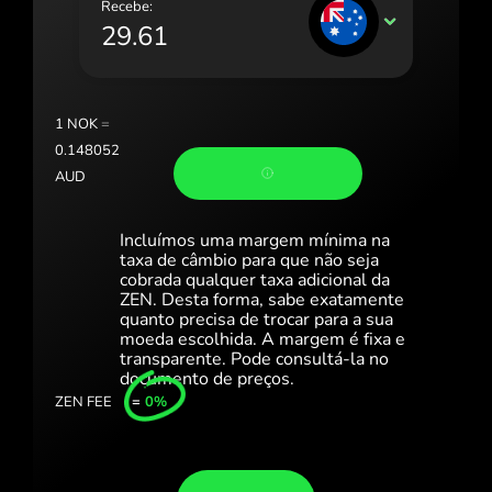
Recebe:
Portugal (Português)
AUD
România (Română)
Slovensko (Slovenčina)
1
NOK
=
Sverige (Svenska)
0.148052
AUD
Україна (Українська)
Türkiye (Türkçe)
Incluímos uma margem mínima na
taxa de câmbio para que não seja
Singapore (English)
cobrada qualquer taxa adicional da
ZEN. Desta forma, sabe exatamente
quanto precisa de trocar para a sua
United Kingdom (English)
moeda escolhida. A margem é fixa e
transparente. Pode consultá-la no
International (English)
documento de preços.
ZEN FEE
=
0%