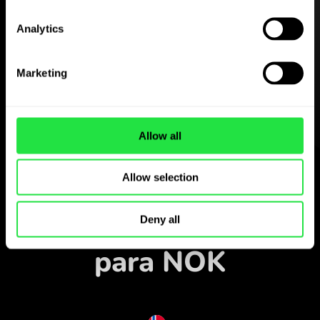
Descarregue
Analytics
a aplicação ZEN.COM
gratuitamente
Marketing
Descarregue a aplicação
e registe-se em poucos
minutos.
Allow all
Trocar na aplicação
Allow selection
Acompanhe os pares
de moedas populares
Deny all
para NOK