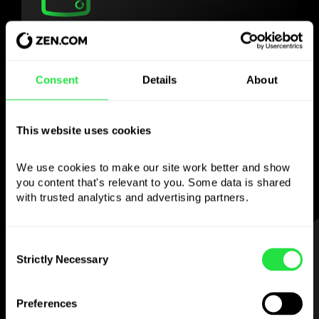
Use a moeda
escolhida
Consent
Details
About
como quiser
This website uses cookies
Envie dinheiro para o estrangeiro,
levante em multibancos sem
We use cookies to make our site work better and show 
comissão, pague com o cartão multi-
you content that's relevant to you. Some data is shared 
moeda
with trusted analytics and advertising partners. 
— simples e sem stress.
PASSO 1
Consent
Strictly Necessary
Selection
Preferences