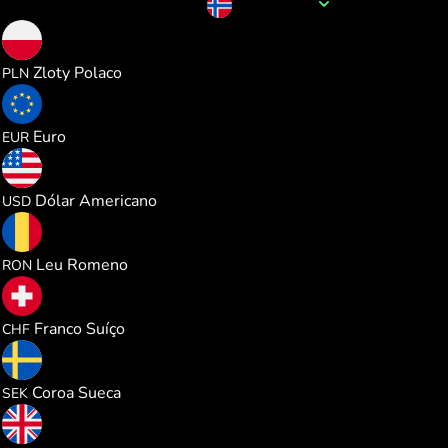
Nome da moeda
NOK
0.389092
Zloty Polaco
PLN
0.090516
Euro
EUR
0.104697
Dólar Americano
USD
0.474429
Leu Romeno
RON
0.084522
Franco Suíço
CHF
0.990795
Coroa Sueca
SEK
0.077559