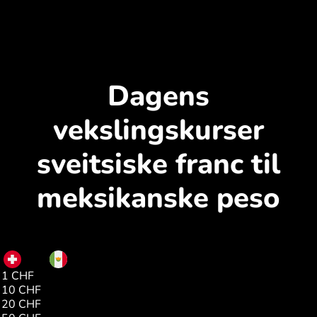
Dagens
vekslingskurser
sveitsiske franc til
meksikanske peso
CHF
MXN
1 CHF
21.25
10 CHF
212.51
20 CHF
425.03