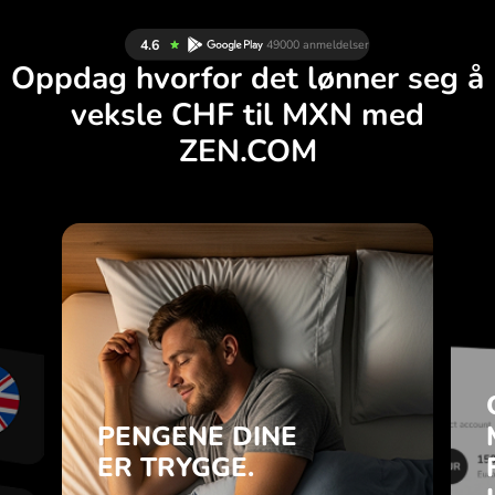
Oppdag hvorfor det lønner seg å
veksle CHF til MXN med
ZEN.COM
R
PENGENE DINE
L
ER TRYGGE.
K
ZEN.COM beskytter
.
sparepengene dine og
personvernet ditt.
PENGENE DINE
g
i
ER TRYGGE.
Finn ut mer
.