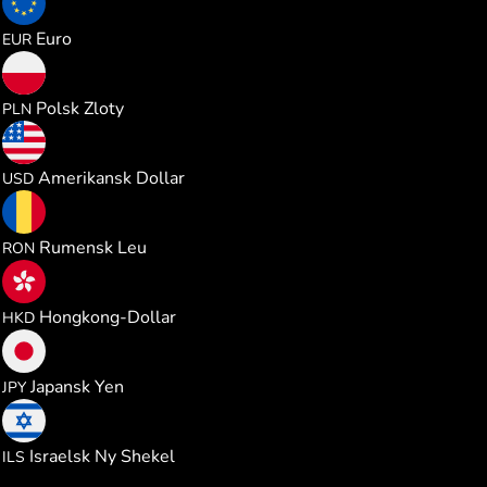
1.067088
Euro
EUR
4.589855
Polsk Zloty
PLN
1.232974
Amerikansk Dollar
USD
5.598444
Rumensk Leu
RON
9.671142
Hongkong-Dollar
HKD
194.46629
Japansk Yen
JPY
3.703363
Israelsk Ny Shekel
ILS