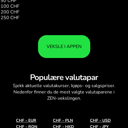
50 CHF
1062.58
100 CHF
2125.16
200 CHF
4250.33
250 CHF
5312.92
VEKSLE I APPEN
Populære valutapar
Sjekk aktuelle
valutakurser
, kjøps- og salgspriser.
Nedenfor finner du de mest valgte valutaparene i
ZEN-vekslingen.
CHF
-
EUR
CHF
-
PLN
CHF
-
USD
CHF
-
RON
CHF
-
HKD
CHF
-
JPY