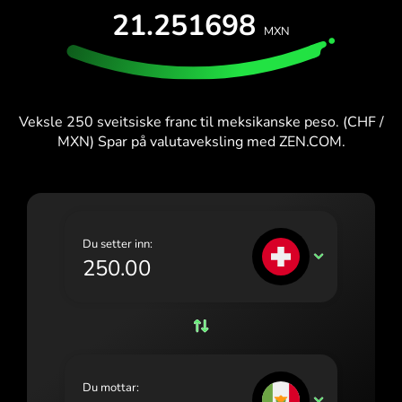
TEST GRATIS
21.251698
España (Español)
MXN
Kort og planer
Utviklere
France (Français)
HJELPESENTER
Ireland (English)
Veksle 250 sveitsiske franc til meksikanske peso. (CHF /
Italia (Italiano)
MXN) Spar på valutaveksling med ZEN.COM.
Κύπρος (Ελληνικά)
Lietuva (Lietuvių)
Magyarország (Magyar)
Du setter inn:
CHF
Malta (English)
Nederland (Nederlands)
Norge (Norsk bokmål)
Polska (Polski)
Du mottar:
MXN