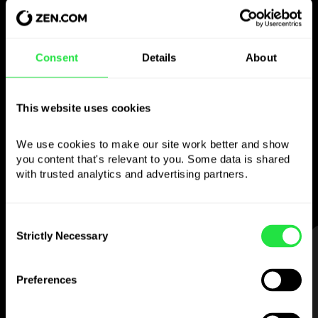
Bruk den valgte
Consent
Details
About
valutaen
som du vil
This website uses cookies
We use cookies to make our site work better and show 
Send penger utenlands,
you content that's relevant to you. Some data is shared 
ta ut fra minibanker uten
with trusted analytics and advertising partners. 
provisjon, betal med flervalutakortet
— enkelt og stressfritt.
Consent
Strictly Necessary
Selection
STEG 1
Preferences