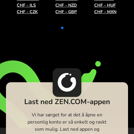
CHF
-
ILS
CHF
-
NZD
CHF
-
HUF
CHF
-
CZK
CHF
-
GBP
CHF
-
MXN
Last ned ZEN.COM-appen
Vi har sørget for at det å åpne en
personlig konto er så enkelt og raskt
som mulig. Last ned appen og