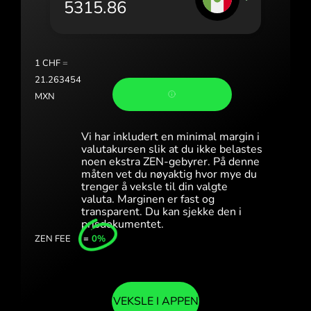
Portugal (Português)
România (Română)
Slovensko (Slovenčina)
1
CHF
=
21.263454
Sverige (Svenska)
MXN
Україна (Українська)
Vi har inkludert en minimal margin i
Türkiye (Türkçe)
valutakursen slik at du ikke belastes
noen ekstra ZEN-gebyrer. På denne
måten vet du nøyaktig hvor mye du
Singapore (English)
trenger å veksle til din valgte
valuta. Marginen er fast og
United Kingdom (English)
transparent. Du kan sjekke den i
prisdokumentet.
International (English)
ZEN FEE
=
0%
VEKSLE I APPEN