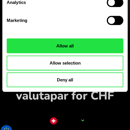
Analytics
Last ned
ZEN.COM-appen gratis
Marketing
Last ned appen
og registrer deg på få
Allow all
minutter.
Allow selection
Veksle i appen
Følg populære
Deny all
valutapar for CHF
Valutanavn
CHF