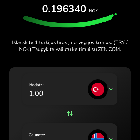
IŠBANDYTI NEMOKAMAI
0.196340
España (Español)
NOK
Kortelės ir planai
Kūrėjai
France (Français)
PAGALBOS CENTRAS
Ireland (English)
Iškeiskite 1 turkijos liros į norvegijos kronos. (TRY /
Italia (Italiano)
NOK) Taupykite valiutų keitimui su ZEN.COM.
Κύπρος (Ελληνικά)
Lietuva (Lietuvių)
Magyarország (Magyar)
Įdedate:
TRY
Malta (English)
Nederland (Nederlands)
Norge (Norsk bokmål)
Polska (Polski)
Gaunate:
NOK