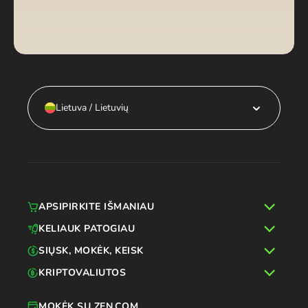
Lietuva / Lietuvių
APSIPIRKITE IŠMANIAU
KELIAUK PATOGIAU
SIŲSK, MOKĖK, KEISK
KRIPTOVALIUTOS
MOKĖK SU ZEN.COM