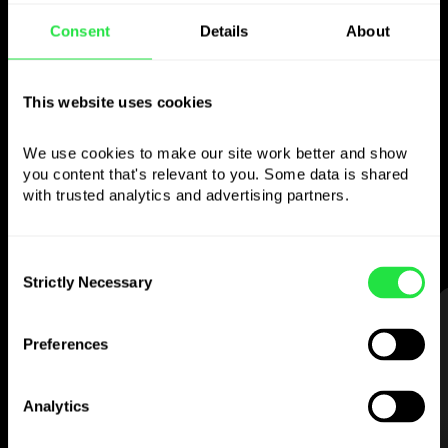
Consent
Details
About
Naudokite pasirinktą
valiutą
This website uses cookies
kaip norite
We use cookies to make our site work better and show 
you content that's relevant to you. Some data is shared 
Siųskite pinigus į užsienį,
with trusted analytics and advertising partners. 
nuimkite iš bankomatų be
komisinio mokesčio, mokėkite
daugiavaliute kortele
Consent
— paprasta ir be streso.
Strictly Necessary
Selection
ŽINGSNIS 1
Preferences
Analytics