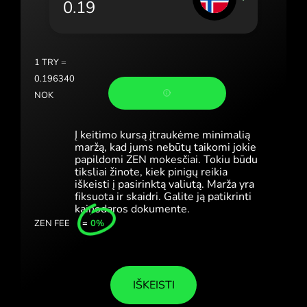
Portugal (Português)
România (Română)
Slovensko (Slovenčina)
1
TRY
=
0.196340
Sverige (Svenska)
NOK
Україна (Українська)
Į keitimo kursą įtraukėme minimalią
Türkiye (Türkçe)
maržą, kad jums nebūtų taikomi jokie
papildomi ZEN mokesčiai. Tokiu būdu
tiksliai žinote, kiek pinigų reikia
Singapore (English)
iškeisti į pasirinktą valiutą. Marža yra
fiksuota ir skaidri. Galite ją patikrinti
United Kingdom (English)
kainodaros dokumente.
ZEN FEE
=
0%
International (English)
IŠKEISTI