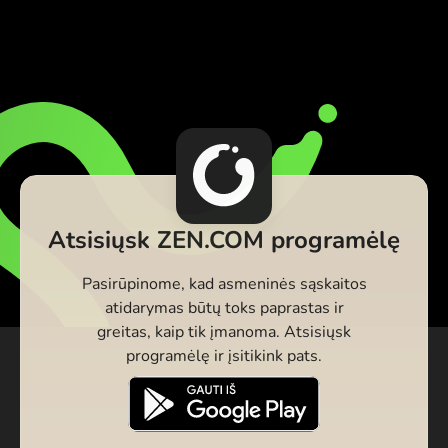
Atsisiųsk ZEN.COM programėlę
Pasirūpinome, kad asmeninės sąskaitos
atidarymas būtų toks paprastas ir
greitas, kaip tik įmanoma. Atsisiųsk
programėlę ir įsitikink pats.