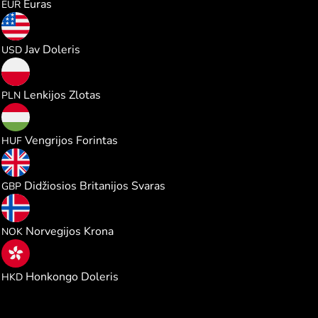
Euras
EUR
0.020640
Jav Doleris
USD
0.076683
Lenkijos Zlotas
PLN
6.488243
Vengrijos Forintas
HUF
0.015299
Didžiosios Britanijos Svaras
GBP
0.196340
Norvegijos Krona
NOK
0.161903
Honkongo Doleris
HKD