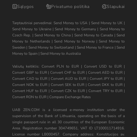
Sąlygos
Privatumo politika
Slapukai
Tarptautiniai pervedimai:
Send Money to USA
|
Send Money to UK
|
Send Money to Ukraine
|
Send Money to Germany
|
Send Money to
Czech Rep.
|
Send Money to China
|
Send Money to Canada
|
Send
Money to Netherlands
|
Send Money to Norway
|
Send Money to
Sweden
|
Send Money to Switzerland
|
Send Money to France
|
Send
Money to Spain
|
Send Money to Australia
Valiutų keitiklis:
Convert PLN to EUR
|
Convert USD to EUR
|
Convert GBP to EUR
|
Convert CHF to EUR
|
Convert AED to EUR
|
Convert CAD to EUR
|
Convert AUD to EUR
|
Convert JPY to EUR
|
Convert NOK to EUR
|
Convert SEK to EUR
|
Convert DKK to EUR
|
Convert HUF to EUR
|
Convert CZK to EUR
|
Convert TRY to EUR
|
Convert RON to EUR
|
Compare Exchange Rates
UAB ZEN.COM is a licensed e-money institution under the
supervision of the Bank of Lithuania, operating on the basis of a
single passport rule in all 30 countries of the European Economic
Area. Registration number 304749651, VAT ID LT100011714916.
License number LB000457. Company address: Konstitucijos av.