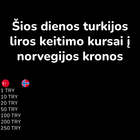
Šios dienos turkijos
liros keitimo kursai į
norvegijos kronos
TRY
NOK
1 TRY
0.19
10 TRY
1.96
20 TRY
3.92
50 TRY
9.81
100 TRY
19.63
200 TRY
39.26
250 TRY
49.08