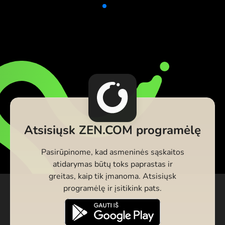
Atsisiųsk ZEN.COM programėlę
Pasirūpinome, kad asmeninės sąskaitos
atidarymas būtų toks paprastas ir
greitas, kaip tik įmanoma. Atsisiųsk
programėlę ir įsitikink pats.