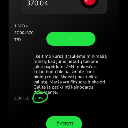
Portugal (Português)
România (Română)
Slovensko (Slovenčina)
1
SGD
=
37.004370
Sverige (Svenska)
TRY
Україна (Українська)
Į keitimo kursą įtraukėme minimalią
Türkiye (Türkçe)
maržą, kad jums nebūtų taikomi
jokie papildomi ZEN mokesčiai.
Tokiu būdu tiksliai žinote, kiek
Singapore (English)
pinigų reikia iškeisti į pasirinktą
valiutą. Marža yra fiksuota ir skaidri.
United Kingdom (English)
Galite ją patikrinti kainodaros
dokumente.
International (English)
ZEN FEE
=
0%
IŠKEISTI