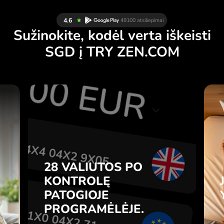
Sužinokite, kodėl verta iškeisti
SGD į TRY ZEN.COM
Ų
28 VALIUTOS PO
Ą
KONTROLĘ
.
PATOGIOJE
PROGRAMĖLĖJE.
28 VALIUTOS PO
e
e
KONTROLĘ
Pirkite SGD, parduokite TRY ir
s
PATOGIOJE
atvirkščiai vienu paspaudimu
7
ZEN.COM programėlėje.
PROGRAMĖLĖJE.
e