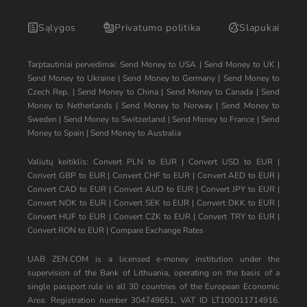
Sąlygos
Privatumo politika
Slapukai
Tarptautiniai pervedimai:
Send Money to USA
|
Send Money to UK
|
Send Money to Ukraine
|
Send Money to Germany
|
Send Money to
Czech Rep.
|
Send Money to China
|
Send Money to Canada
|
Send
Money to Netherlands
|
Send Money to Norway
|
Send Money to
Sweden
|
Send Money to Switzerland
|
Send Money to France
|
Send
Money to Spain
|
Send Money to Australia
Valiutų keitiklis:
Convert PLN to EUR
|
Convert USD to EUR
|
Convert GBP to EUR
|
Convert CHF to EUR
|
Convert AED to EUR
|
Convert CAD to EUR
|
Convert AUD to EUR
|
Convert JPY to EUR
|
Convert NOK to EUR
|
Convert SEK to EUR
|
Convert DKK to EUR
|
Convert HUF to EUR
|
Convert CZK to EUR
|
Convert TRY to EUR
|
Convert RON to EUR
|
Compare Exchange Rates
UAB ZEN.COM is a licensed e-money institution under the
supervision of the Bank of Lithuania, operating on the basis of a
single passport rule in all 30 countries of the European Economic
Area. Registration number 304749651, VAT ID LT100011714916.