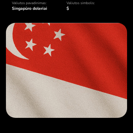
Valiutos pavadinimas:
Valiutos simbolis:
Singapūro doleriai
$