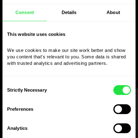
Naudokite pasirinktą
Consent
Details
About
valiutą
This website uses cookies
kaip norite
We use cookies to make our site work better and show 
Siųskite pinigus į užsienį,
you content that's relevant to you. Some data is shared 
nuimkite iš bankomatų be
with trusted analytics and advertising partners. 
komisinio mokesčio, mokėkite
daugiavaliute kortele
— paprasta ir be streso.
Consent
Strictly Necessary
Selection
ŽINGSNIS 1
Preferences
Analytics