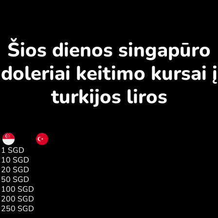
Šios dienos singapūro
doleriai keitimo kursai į
turkijos liros
SGD
TRY
1 SGD
37.00
10 SGD
370.04
20 SGD
740.08
50 SGD
1850.21
100 SGD
3700.43
200 SGD
7400.87
250 SGD
9251.09