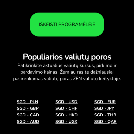
IŠKEISTI PROGRAMĖLĖJE
Populiarios valiutų poros
Patikrinkite aktualius
valiutų kursus
, pirkimo ir
pardavimo kainas. Žemiau rasite dažniausiai
pasirenkamas valiutų poras ZEN valiutų keitykloje.
SGD
-
PLN
SGD
-
USD
SGD
-
EUR
SGD
-
GBP
SGD
-
CHF
SGD
-
JPY
SGD
-
CAD
SGD
-
HKD
SGD
-
THB
SGD
-
AUD
SGD
-
UGX
SGD
-
QAR