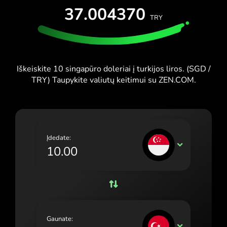
IŠBANDYTI NEMOKAMAI
37.004370
España (Español)
TRY
Kortelės ir planai
Kūrėjai
France (Français)
PAGALBOS CENTRAS
Ireland (English)
Iškeiskite 10 singapūro doleriai į turkijos liros. (SGD /
Italia (Italiano)
TRY) Taupykite valiutų keitimui su ZEN.COM.
Κύπρος (Ελληνικά)
Lietuva (Lietuvių)
Magyarország (Magyar)
Įdedate:
SGD
Malta (English)
Nederland (Nederlands)
Norge (Norsk bokmål)
Polska (Polski)
Gaunate:
TRY