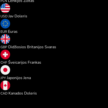
Lenkijos Zlotas
PLN
0.776604
Jav Doleris
USD
0.671977
Euras
EUR
0.576693
Didžiosios Britanijos Svaras
GBP
0.626699
Šveicarijos Frankas
CHF
122.55200
Japonijos Jena
JPY
1.083790
Kanados Doleris
CAD