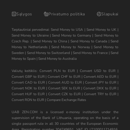
Sąlygos
Privatumo politika
Slapukai
Tarptautiniai pervedimai:
Send Money to USA
|
Send Money to UK
|
Send Money to Ukraine
|
Send Money to Germany
|
Send Money to
Czech Rep.
|
Send Money to China
|
Send Money to Canada
|
Send
Money to Netherlands
|
Send Money to Norway
|
Send Money to
Sweden
|
Send Money to Switzerland
|
Send Money to France
|
Send
Money to Spain
|
Send Money to Australia
Valiutų keitiklis:
Convert PLN to EUR
|
Convert USD to EUR
|
Convert GBP to EUR
|
Convert CHF to EUR
|
Convert AED to EUR
|
Convert CAD to EUR
|
Convert AUD to EUR
|
Convert JPY to EUR
|
Convert NOK to EUR
|
Convert SEK to EUR
|
Convert DKK to EUR
|
Convert HUF to EUR
|
Convert CZK to EUR
|
Convert TRY to EUR
|
Convert RON to EUR
|
Compare Exchange Rates
UAB ZEN.COM is a licensed e-money institution under the
supervision of the Bank of Lithuania, operating on the basis of a
single passport rule in all 30 countries of the European Economic
Area. Registration number 304749651, VAT ID LT100011714916.