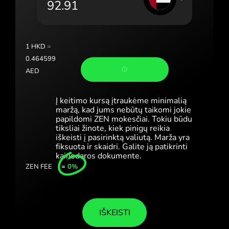
Portugal (Português)
România (Română)
Slovensko (Slovenčina)
1
HKD
=
0.464599
Sverige (Svenska)
AED
Україна (Українська)
Į keitimo kursą įtraukėme minimalią
Türkiye (Türkçe)
maržą, kad jums nebūtų taikomi jokie
papildomi ZEN mokesčiai. Tokiu būdu
tiksliai žinote, kiek pinigų reikia
Singapore (English)
iškeisti į pasirinktą valiutą. Marža yra
fiksuota ir skaidri. Galite ją patikrinti
United Kingdom (English)
kainodaros dokumente.
ZEN FEE
=
0%
International (English)
IŠKEISTI