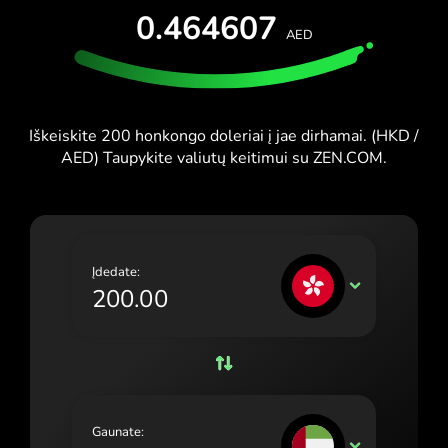
IŠBANDYTI NEMOKAMAI
0.464607
España (Español)
AED
Kortelės ir planai
Kūrėjai
France (Français)
PAGALBOS CENTRAS
Ireland (English)
Iškeiskite 200 honkongo doleriai į jae dirhamai. (HKD /
Italia (Italiano)
AED) Taupykite valiutų keitimui su ZEN.COM.
Κύπρος (Ελληνικά)
Lietuva (Lietuvių)
Magyarország (Magyar)
Įdedate:
HKD
Malta (English)
Nederland (Nederlands)
Norge (Norsk bokmål)
Polska (Polski)
Gaunate:
AED