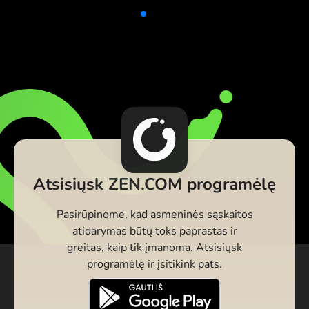
Atsisiųsk ZEN.COM programėlę
Pasirūpinome, kad asmeninės sąskaitos
atidarymas būtų toks paprastas ir
greitas, kaip tik įmanoma. Atsisiųsk
programėlę ir įsitikink pats.