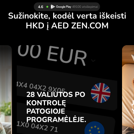
Sužinokite, kodėl verta iškeisti
HKD į AED ZEN.COM
Ų
28 VALIUTOS PO
Ą
KONTROLĘ
.
PATOGIOJE
PROGRAMĖLĖJE.
28 VALIUTOS PO
e
e
KONTROLĘ
Pirkite HKD, parduokite AED ir
s
PATOGIOJE
atvirkščiai vienu paspaudimu
7
ZEN.COM programėlėje.
PROGRAMĖLĖJE.
e
.