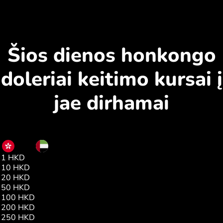
Šios dienos honkongo
doleriai keitimo kursai į
jae dirhamai
HKD
AED
1 HKD
0.46
10 HKD
4.64
20 HKD
9.29
50 HKD
23.23
100 HKD
46.45
200 HKD
92.92
250 HKD
116.14