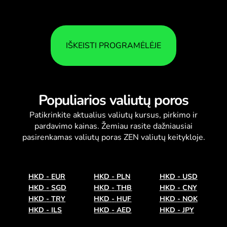
IŠKEISTI PROGRAMĖLĖJE
Populiarios valiutų poros
Patikrinkite aktualius
valiutų kursus
, pirkimo ir
pardavimo kainas. Žemiau rasite dažniausiai
pasirenkamas valiutų poras ZEN valiutų keitykloje.
HKD
-
EUR
HKD
-
PLN
HKD
-
USD
HKD
-
SGD
HKD
-
THB
HKD
-
CNY
HKD
-
TRY
HKD
-
HUF
HKD
-
NOK
HKD
-
ILS
HKD
-
AED
HKD
-
JPY