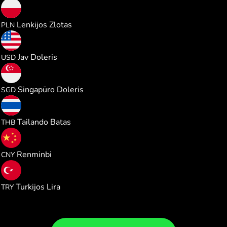
0.470775
Lenkijos Zlotas
PLN
0.126507
Jav Doleris
USD
0.161828
Singapūro Doleris
SGD
4.170708
Tailando Batas
THB
0.853429
Renminbi
CNY
6.036397
Turkijos Lira
TRY