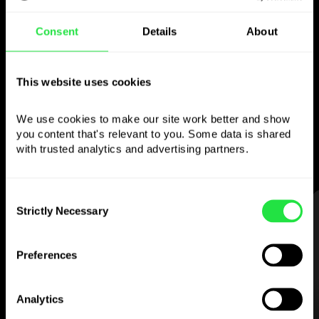
Naudokite pasirinktą
Consent
Details
About
valiutą
kaip norite
This website uses cookies
Siųskite pinigus į užsienį,
We use cookies to make our site work better and show 
nuimkite iš bankomatų be
you content that's relevant to you. Some data is shared 
komisinio mokesčio, mokėkite
with trusted analytics and advertising partners. 
daugiavaliute kortele
— paprasta ir be streso.
Consent
Strictly Necessary
ŽINGSNIS 1
Selection
Preferences
Analytics
Atsisiųskite