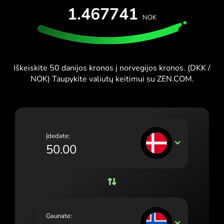
IŠBANDYTI NEMOKAMAI
1.467741
España (Español)
NOK
Kortelės ir planai
Kūrėjai
France (Français)
PAGALBOS CENTRAS
Ireland (English)
Iškeiskite 50 danijos kronos į norvegijos kronos. (DKK /
Italia (Italiano)
NOK) Taupykite valiutų keitimui su ZEN.COM.
Κύπρος (Ελληνικά)
Lietuva (Lietuvių)
Magyarország (Magyar)
Įdedate:
DKK
Malta (English)
Nederland (Nederlands)
Norge (Norsk bokmål)
Polska (Polski)
Gaunate:
NOK