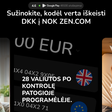
Sužinokite, kodėl verta iškeisti
DKK į NOK ZEN.COM
Ų
28 VALIUTOS PO
Ą
KONTROLĘ
.
PATOGIOJE
PROGRAMĖLĖJE.
28 VALIUTOS PO
e
e
KONTROLĘ
Pirkite DKK, parduokite NOK ir
s
PATOGIOJE
atvirkščiai vienu paspaudimu
7
ZEN.COM programėlėje.
PROGRAMĖLĖJE.
e
.