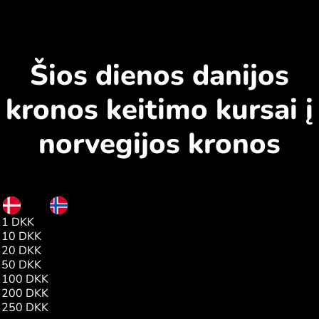
Šios dienos danijos
kronos keitimo kursai į
norvegijos kronos
DKK
NOK
1 DKK
1.46
10 DKK
14.67
20 DKK
29.35
50 DKK
73.38
100 DKK
146.77
200 DKK
293.54
250 DKK
366.93