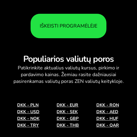
IŠKEISTI PROGRAMĖLĖJE
Populiarios valiutų poros
Patikrinkite aktualius
valiutų kursus
, pirkimo ir
pardavimo kainas. Žemiau rasite dažniausiai
pasirenkamas valiutų poras ZEN valiutų keitykloje.
DKK
-
PLN
DKK
-
EUR
DKK
-
RON
DKK
-
USD
DKK
-
SEK
DKK
-
AED
DKK
-
NOK
DKK
-
GBP
DKK
-
HUF
DKK
-
TRY
DKK
-
THB
DKK
-
QAR