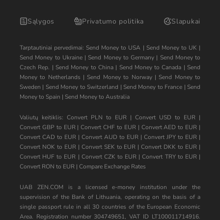
Sąlygos
Privatumo politika
Slapukai
Tarptautiniai pervedimai:
Send Money to USA
|
Send Money to UK
|
Send Money to Ukraine
|
Send Money to Germany
|
Send Money to
Czech Rep.
|
Send Money to China
|
Send Money to Canada
|
Send
Money to Netherlands
|
Send Money to Norway
|
Send Money to
Sweden
|
Send Money to Switzerland
|
Send Money to France
|
Send
Money to Spain
|
Send Money to Australia
Valiutų keitiklis:
Convert PLN to EUR
|
Convert USD to EUR
|
Convert GBP to EUR
|
Convert CHF to EUR
|
Convert AED to EUR
|
Convert CAD to EUR
|
Convert AUD to EUR
|
Convert JPY to EUR
|
Convert NOK to EUR
|
Convert SEK to EUR
|
Convert DKK to EUR
|
Convert HUF to EUR
|
Convert CZK to EUR
|
Convert TRY to EUR
|
Convert RON to EUR
|
Compare Exchange Rates
UAB ZEN.COM is a licensed e-money institution under the
supervision of the Bank of Lithuania, operating on the basis of a
single passport rule in all 30 countries of the European Economic
Area. Registration number 304749651, VAT ID LT100011714916.