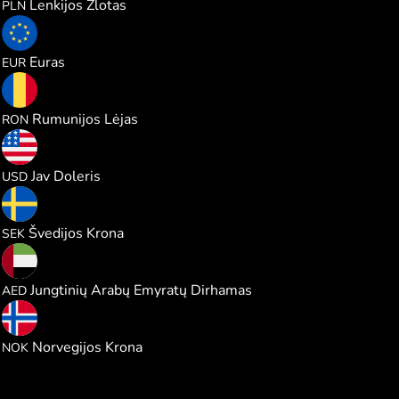
Lenkijos Zlotas
PLN
0.133577
Euras
EUR
0.699942
Rumunijos Lėjas
RON
0.154375
Jav Doleris
USD
1.462869
Švedijos Krona
SEK
0.566659
Jungtinių Arabų Emyratų Dirhamas
AED
1.467741
Norvegijos Krona
NOK