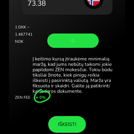
Portugal (Português)
România (Română)
Slovensko (Slovenčina)
1
DKK
=
1.467741
Sverige (Svenska)
NOK
Україна (Українська)
Į keitimo kursą įtraukėme minimalią
Türkiye (Türkçe)
maržą, kad jums nebūtų taikomi jokie
papildomi ZEN mokesčiai. Tokiu būdu
tiksliai žinote, kiek pinigų reikia
Singapore (English)
iškeisti į pasirinktą valiutą. Marža yra
fiksuota ir skaidri. Galite ją patikrinti
United Kingdom (English)
kainodaros dokumente.
ZEN FEE
=
0%
International (English)
IŠKEISTI