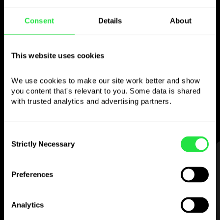
Naudokite pasirinktą
Consent
Details
About
valiutą
This website uses cookies
kaip norite
We use cookies to make our site work better and show 
Siųskite pinigus į užsienį,
you content that's relevant to you. Some data is shared 
nuimkite iš bankomatų be
with trusted analytics and advertising partners. 
komisinio mokesčio, mokėkite
daugiavaliute kortele
— paprasta ir be streso.
Consent
Strictly Necessary
Selection
ŽINGSNIS 1
Preferences
Analytics