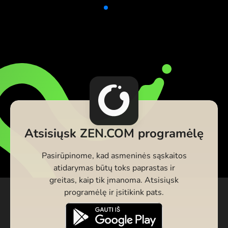
Atsisiųsk ZEN.COM programėlę
Pasirūpinome, kad asmeninės sąskaitos
atidarymas būtų toks paprastas ir
greitas, kaip tik įmanoma. Atsisiųsk
programėlę ir įsitikink pats.