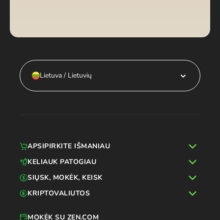
Lietuva / Lietuvių
APSIPIRKITE IŠMANIAU
KELIAUK PATOGIAU
SIŲSK, MOKĖK, KEISK
KRIPTOVALIUTOS
MOKĖK SU ZEN.COM