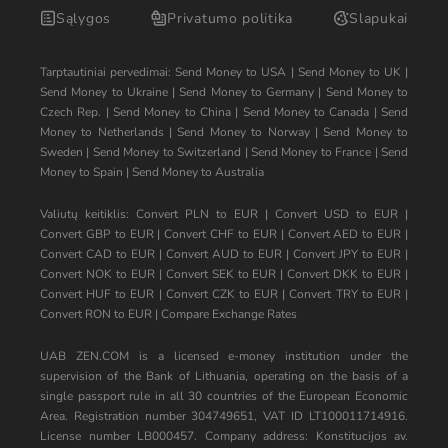
Sąlygos
Privatumo politika
Slapukai
Tarptautiniai pervedimai:
Send Money to USA
|
Send Money to UK
|
Send Money to Ukraine
|
Send Money to Germany
|
Send Money to
Czech Rep.
|
Send Money to China
|
Send Money to Canada
|
Send
Money to Netherlands
|
Send Money to Norway
|
Send Money to
Sweden
|
Send Money to Switzerland
|
Send Money to France
|
Send
Money to Spain
|
Send Money to Australia
Valiutų keitiklis:
Convert PLN to EUR
|
Convert USD to EUR
|
Convert GBP to EUR
|
Convert CHF to EUR
|
Convert AED to EUR
|
Convert CAD to EUR
|
Convert AUD to EUR
|
Convert JPY to EUR
|
Convert NOK to EUR
|
Convert SEK to EUR
|
Convert DKK to EUR
|
Convert HUF to EUR
|
Convert CZK to EUR
|
Convert TRY to EUR
|
Convert RON to EUR
|
Compare Exchange Rates
UAB ZEN.COM is a licensed e-money institution under the
supervision of the Bank of Lithuania, operating on the basis of a
single passport rule in all 30 countries of the European Economic
Area. Registration number 304749651, VAT ID LT100011714916.
License number LB000457. Company address: Konstitucijos av.