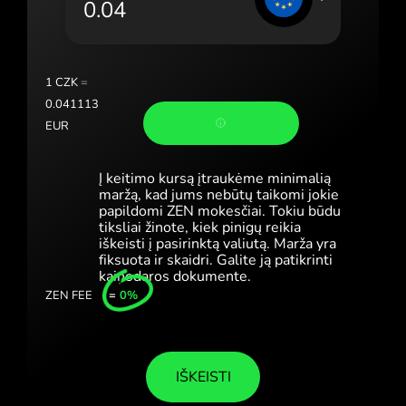
Portugal (Português)
România (Română)
Slovensko (Slovenčina)
1
CZK
=
0.041113
Sverige (Svenska)
EUR
Україна (Українська)
Į keitimo kursą įtraukėme minimalią
Türkiye (Türkçe)
maržą, kad jums nebūtų taikomi jokie
papildomi ZEN mokesčiai. Tokiu būdu
tiksliai žinote, kiek pinigų reikia
Singapore (English)
iškeisti į pasirinktą valiutą. Marža yra
fiksuota ir skaidri. Galite ją patikrinti
United Kingdom (English)
kainodaros dokumente.
ZEN FEE
=
0%
International (English)
IŠKEISTI