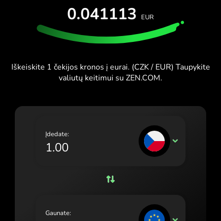
IŠBANDYTI NEMOKAMAI
0.041113
España (Español)
EUR
Kortelės ir planai
Kūrėjai
France (Français)
PAGALBOS CENTRAS
Ireland (English)
Iškeiskite 1 čekijos kronos į eurai. (CZK / EUR) Taupykite
Italia (Italiano)
valiutų keitimui su ZEN.COM.
Κύπρος (Ελληνικά)
Lietuva (Lietuvių)
Magyarország (Magyar)
Įdedate:
CZK
Malta (English)
Nederland (Nederlands)
Norge (Norsk bokmål)
Polska (Polski)
Gaunate:
EUR