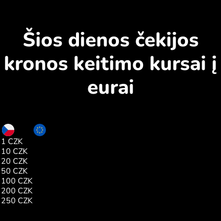
Šios dienos čekijos
kronos keitimo kursai į
eurai
CZK
EUR
1 CZK
0.04
10 CZK
0.41
20 CZK
0.82
50 CZK
2.05
100 CZK
4.11
200 CZK
8.22
250 CZK
10.27