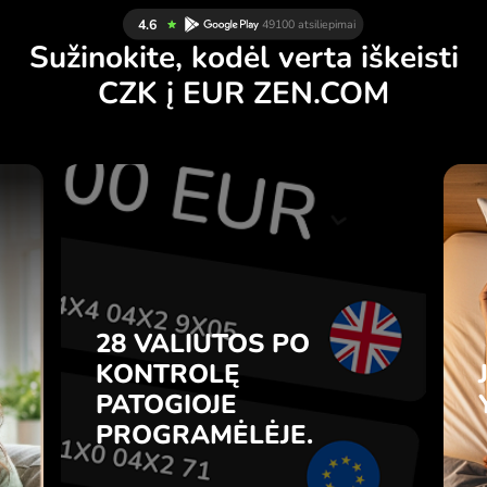
Sužinokite, kodėl verta iškeisti
CZK į EUR ZEN.COM
Ų
28 VALIUTOS PO
Ą
KONTROLĘ
.
PATOGIOJE
PROGRAMĖLĖJE.
28 VALIUTOS PO
e
e
KONTROLĘ
Pirkite CZK, parduokite EUR ir
s
PATOGIOJE
atvirkščiai vienu paspaudimu
7
ZEN.COM programėlėje.
PROGRAMĖLĖJE.
e
.