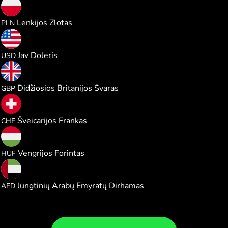
0.176710
Lenkijos Zlotas
PLN
0.047565
Jav Doleris
USD
0.035256
Didžiosios Britanijos Svaras
GBP
0.038433
Šveicarijos Frankas
CHF
14.92916
Vengrijos Forintas
HUF
0.174680
Jungtinių Arabų Emyratų Dirhamas
AED