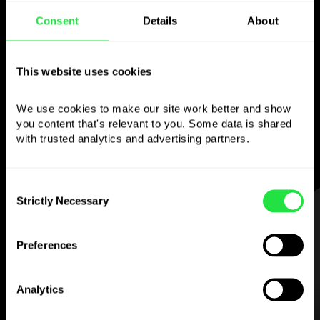
Naudokite pasirinktą
Consent
Details
About
valiutą
kaip norite
This website uses cookies
We use cookies to make our site work better and show 
Siųskite pinigus į užsienį,
you content that's relevant to you. Some data is shared 
nuimkite iš bankomatų be
with trusted analytics and advertising partners. 
komisinio mokesčio, mokėkite
daugiavaliute kortele
— paprasta ir be streso.
Consent
Strictly Necessary
Selection
ŽINGSNIS 1
Preferences
Analytics
Atsisiųskite