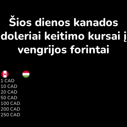
Šios dienos kanados
doleriai keitimo kursai į
vengrijos forintai
CAD
HUF
1 CAD
1.00
10 CAD
1.00
20 CAD
1.00
50 CAD
1.00
100 CAD
1.00
200 CAD
44881.02
250 CAD
1.00