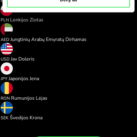
Euras
EUR
2.655520
Lenkijos Zlotas
PLN
2.617813
Jungtinių Arabų Emyratų Dirhamas
AED
0.713172
Jav Doleris
USD
112.61432
Japonijos Jena
JPY
3.245216
Rumunijos Lėjas
RON
6.748378
Švedijos Krona
SEK