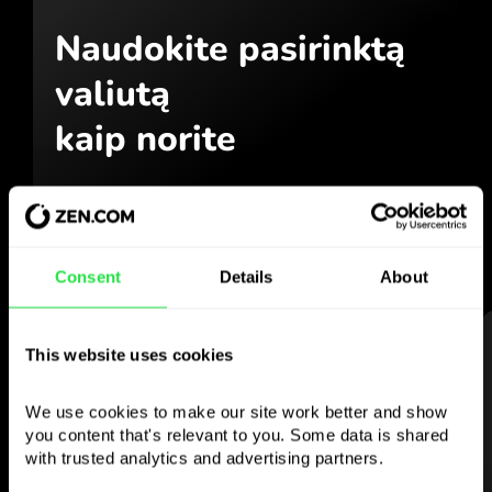
Naudokite pasirinktą
valiutą
kaip norite
Siųskite pinigus į užsienį,
nuimkite iš bankomatų be
komisinio mokesčio, mokėkite
daugiavaliute kortele
Consent
Details
About
— paprasta ir be streso.
ŽINGSNIS 1
This website uses cookies
We use cookies to make our site work better and show 
you content that's relevant to you. Some data is shared 
with trusted analytics and advertising partners. 