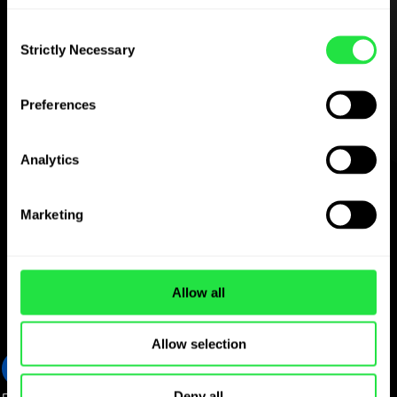
Atsisiųskite
ZEN.COM programėlę
Consent
nemokamai
Strictly Necessary
Selection
Atsisiųskite programėlę
Preferences
ir užsiregistruokite per kelias
minutes.
Analytics
Iškeiskite programėlėje
Stebėkite populiarias
Marketing
CAD valiutų poras
Allow all
Valiutos pavadinimas
CAD
Allow selection
0.617848
Deny all