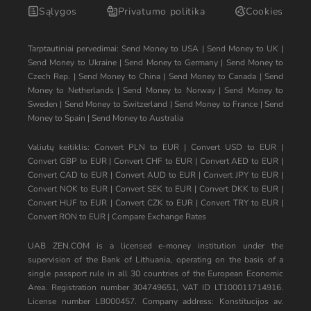
Sąlygos
Privatumo politika
Cookies
Tarptautiniai pervedimai:
Send Money to USA
|
Send Money to UK
|
Send Money to Ukraine
|
Send Money to Germany
|
Send Money to
Czech Rep.
|
Send Money to China
|
Send Money to Canada
|
Send
Money to Netherlands
|
Send Money to Norway
|
Send Money to
Sweden
|
Send Money to Switzerland
|
Send Money to France
|
Send
Money to Spain
|
Send Money to Australia
Valiutų keitiklis:
Convert PLN to EUR
|
Convert USD to EUR
|
Convert GBP to EUR
|
Convert CHF to EUR
|
Convert AED to EUR
|
Convert CAD to EUR
|
Convert AUD to EUR
|
Convert JPY to EUR
|
Convert NOK to EUR
|
Convert SEK to EUR
|
Convert DKK to EUR
|
Convert HUF to EUR
|
Convert CZK to EUR
|
Convert TRY to EUR
|
Convert RON to EUR
|
Compare Exchange Rates
UAB ZEN.COM is a licensed e-money institution under the
supervision of the Bank of Lithuania, operating on the basis of a
single passport rule in all 30 countries of the European Economic
Area. Registration number 304749651, VAT ID LT100011714916.
License number LB000457. Company address: Konstitucijos av.