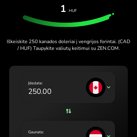
IŠBANDYTI NEMOKAMAI
1
España (Español)
HUF
Kortelės ir planai
Kūrėjai
France (Français)
PAGALBOS CENTRAS
Ireland (English)
Iškeiskite 250 kanados doleriai į vengrijos forintai. (CAD
Italia (Italiano)
/ HUF) Taupykite valiutų keitimui su ZEN.COM.
Κύπρος (Ελληνικά)
Lietuva (Lietuvių)
Magyarország (Magyar)
Įdedate:
CAD
Malta (English)
Nederland (Nederlands)
Norge (Norsk bokmål)
Polska (Polski)
Gaunate:
HUF