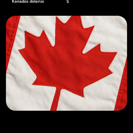
Kanados doleriai
$