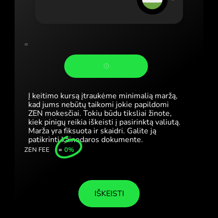
Portugal (Português)
România (Română)
Slovensko (Slovenčina)
=
Sverige (Svenska)
Україна (Українська)
Į keitimo kursą įtraukėme minimalią maržą,
Türkiye (Türkçe)
kad jums nebūtų taikomi jokie papildomi
ZEN mokesčiai. Tokiu būdu tiksliai žinote,
kiek pinigų reikia iškeisti į pasirinktą valiutą.
Singapore (English)
Marža yra fiksuota ir skaidri. Galite ją
patikrinti kainodaros dokumente.
United Kingdom (English)
ZEN FEE
=
0%
International (English)
IŠKEISTI