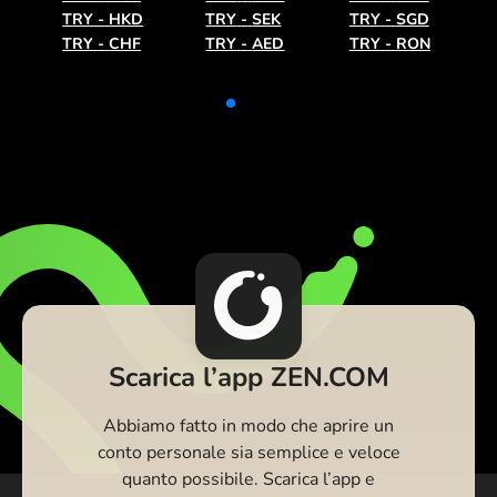
TRY
-
HKD
TRY
-
SEK
TRY
-
SGD
TRY
-
CHF
TRY
-
AED
TRY
-
RON
Scarica l’app ZEN.COM
Abbiamo fatto in modo che aprire un
conto personale sia semplice e veloce
quanto possibile. Scarica l’app e