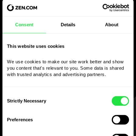
Usa la valuta scelta
Consent
Details
About
come vuoi
This website uses cookies
Invia denaro all’estero,
preleva dagli sportelli senza
We use cookies to make our site work better and show 
commissione, paga con la carta multi-
you content that's relevant to you. Some data is shared 
valuta
with trusted analytics and advertising partners. 
— semplice e senza stress.
Consent
Strictly Necessary
Selection
PASSO 1
Preferences