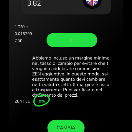
Portugal (Português)
România (Română)
Slovensko (Slovenčina)
1
TRY
=
0.015299
Sverige (Svenska)
GBP
Україна (Українська)
Abbiamo incluso un margine minimo
Türkiye (Türkçe)
nel tasso di cambio per evitare che ti
vengano addebitate commissioni
ZEN aggiuntive. In questo modo, sai
Singapore (English)
esattamente quanto devi cambiare
nella valuta scelta. Il margine è fisso
United Kingdom (English)
e trasparente. Puoi verificarlo nel
documento dei prezzi.
International (English)
ZEN FEE
=
0%
CAMBIA