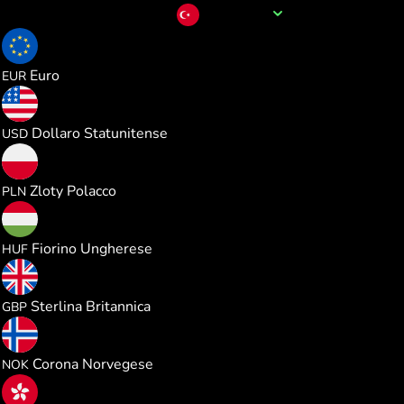
Nome della valuta
TRY
0.017855
Euro
EUR
0.020640
Dollaro Statunitense
USD
0.076683
Zloty Polacco
PLN
6.488243
Fiorino Ungherese
HUF
0.015299
Sterlina Britannica
GBP
0.196340
Corona Norvegese
NOK
0.161903