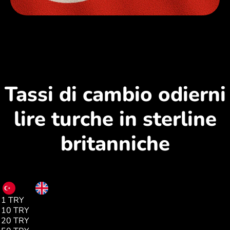
Tassi di cambio odierni
lire turche in sterline
britanniche
TRY
GBP
1 TRY
0.01
10 TRY
0.15
20 TRY
0.30