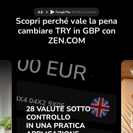
Scopri perché vale la pena
cambiare TRY in GBP con
ZEN.COM
A
28 VALUTE SOTTO
E
CONTROLLO
I
IN UNA PRATICA
.
APPLICAZIONE.
28 VALUTE SOTTO
CONTROLLO
ni
Compra TRY, vendi GBP e
o
IN UNA PRATICA
viceversa con un clic
7
nell’applicazione ZEN.COM.