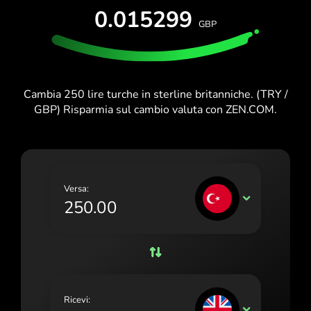
PROVA GRATIS
0.015299
España (Español)
GBP
Carte e piani
Sviluppatori
France (Français)
CENTRO ASSISTENZA
Ireland (English)
Cambia 250 lire turche in sterline britanniche. (TRY /
Italia (Italiano)
GBP) Risparmia sul cambio valuta con ZEN.COM.
Κύπρος (Ελληνικά)
Lietuva (Lietuvių)
Magyarország (Magyar)
Versa:
TRY
Malta (English)
Nederland (Nederlands)
Norge (Norsk bokmål)
Polska (Polski)
Ricevi:
GBP