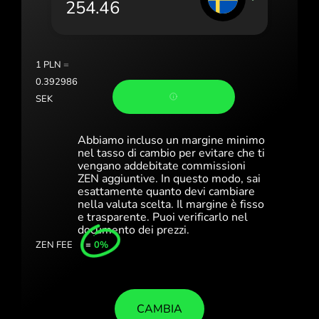
Portugal (Português)
România (Română)
Slovensko (Slovenčina)
1
PLN
=
0.392986
Sverige (Svenska)
SEK
Україна (Українська)
Abbiamo incluso un margine minimo
Türkiye (Türkçe)
nel tasso di cambio per evitare che ti
vengano addebitate commissioni
ZEN aggiuntive. In questo modo, sai
Singapore (English)
esattamente quanto devi cambiare
nella valuta scelta. Il margine è fisso
United Kingdom (English)
e trasparente. Puoi verificarlo nel
documento dei prezzi.
International (English)
ZEN FEE
=
0%
CAMBIA