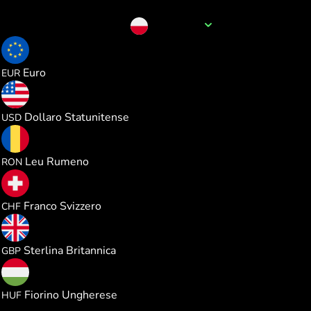
Nome della valuta
PLN
0.231528
Euro
EUR
0.267886
Dollaro Statunitense
USD
1.217528
Leu Rumeno
RON
0.216999
Franco Svizzero
CHF
0.199045
Sterlina Britannica
GBP
83.96469
Fiorino Ungherese
HUF