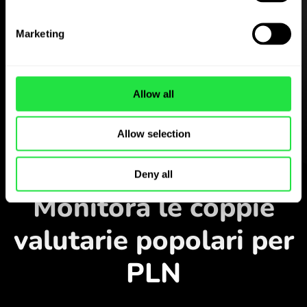
Marketing
Scarica gratis
l’applicazione
ZEN.COM
Allow all
Scarica l’applicazione
e registrati in pochi minuti.
Allow selection
Cambia nell’applicazione
Deny all
Monitora le coppie
valutarie popolari per
PLN