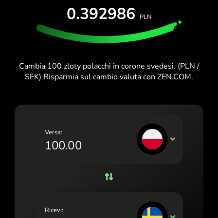
PROVA GRATIS
0.392986
España (Español)
PLN
Carte e piani
Sviluppatori
France (Français)
CENTRO ASSISTENZA
Ireland (English)
Cambia 100 zloty polacchi in corone svedesi. (PLN /
Italia (Italiano)
SEK) Risparmia sul cambio valuta con ZEN.COM.
Κύπρος (Ελληνικά)
Lietuva (Lietuvių)
Magyarország (Magyar)
Versa:
PLN
Malta (English)
Nederland (Nederlands)
Norge (Norsk bokmål)
Polska (Polski)
Ricevi:
SEK