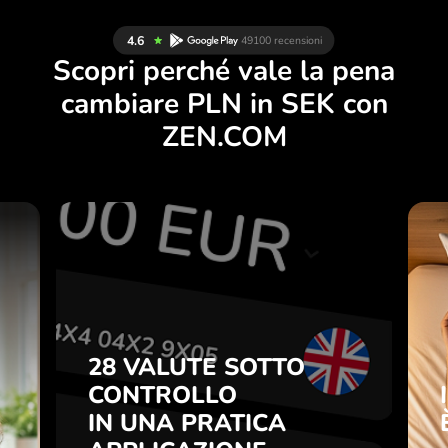
Scopri perché vale la pena
cambiare PLN in SEK con
ZEN.COM
A
28 VALUTE SOTTO
E
CONTROLLO
I
IN UNA PRATICA
.
APPLICAZIONE.
28 VALUTE SOTTO
CONTROLLO
ni
Compra PLN, vendi SEK e
o
IN UNA PRATICA
viceversa con un clic
7
nell’applicazione ZEN.COM.