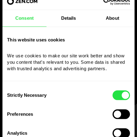
Consent
Details
About
Usa la valuta scelta
come vuoi
This website uses cookies
We use cookies to make our site work better and show 
Invia denaro all’estero,
you content that's relevant to you. Some data is shared 
preleva dagli sportelli senza
with trusted analytics and advertising partners. 
commissione, paga con la carta multi-
valuta
— semplice e senza stress.
Consent
Strictly Necessary
Selection
PASSO 1
Preferences
Analytics