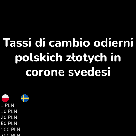
Tassi di cambio odierni
polskich złotych in
corone svedesi
PLN
SEK
1 PLN
2.54
10 PLN
25.44
20 PLN
50.89
50 PLN
127.23
100 PLN
254.46
200 PLN
508.92