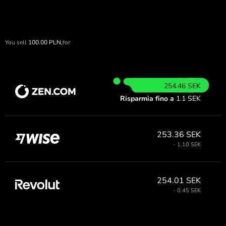
You sell
100.00
PLN,
for
254.46 SEK
Risparmia fino a
1.1 SEK
253.36 SEK
- 1.10 SEK
254.01 SEK
- 0.45 SEK