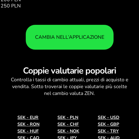
250 PLN
636.15
CAMBIA NELL’APPLICAZIONE
Coppie valutarie popolari
Controlla i
tassi di cambio
attuali, prezzi di acquisto e
vendita. Sotto troverai le coppie valutarie più scelte
nel cambio valuta ZEN.
SEK
-
EUR
SEK
-
PLN
SEK
-
USD
SEK
-
RON
SEK
-
CHF
SEK
-
GBP
SEK
-
HUF
SEK
-
NOK
SEK
-
TRY
SEK
-
CAD
SEK
-
JPY
SEK
-
AUD