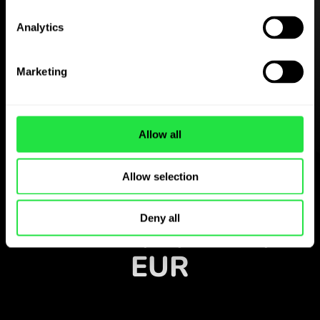
Scarica gratis
Analytics
l’applicazione
ZEN.COM
Marketing
Scarica l’applicazione
e registrati in pochi minuti.
Allow all
Cambia nell’applicazione
Allow selection
Monitora le coppie
Deny all
valutarie popolari per
EUR