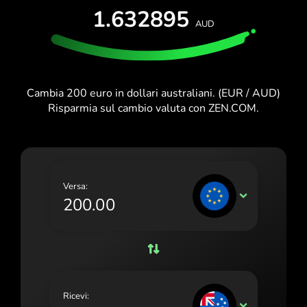
PROVA GRATIS
1.632895
España (Español)
AUD
Carte e piani
Sviluppatori
France (Français)
CENTRO ASSISTENZA
Ireland (English)
Cambia 200 euro in dollari australiani. (EUR / AUD)
Italia (Italiano)
Risparmia sul cambio valuta con ZEN.COM.
Κύπρος (Ελληνικά)
Lietuva (Lietuvių)
Magyarország (Magyar)
Versa:
EUR
Malta (English)
Nederland (Nederlands)
Norge (Norsk bokmål)
Polska (Polski)
Ricevi:
AUD