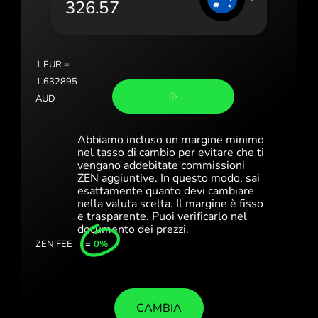
Portugal (Português)
România (Română)
Slovensko (Slovenčina)
1
EUR
=
1.632895
Sverige (Svenska)
AUD
Україна (Українська)
Abbiamo incluso un margine minimo
Türkiye (Türkçe)
nel tasso di cambio per evitare che ti
vengano addebitate commissioni
ZEN aggiuntive. In questo modo, sai
Singapore (English)
esattamente quanto devi cambiare
nella valuta scelta. Il margine è fisso
United Kingdom (English)
e trasparente. Puoi verificarlo nel
documento dei prezzi.
International (English)
ZEN FEE
=
0%
CAMBIA