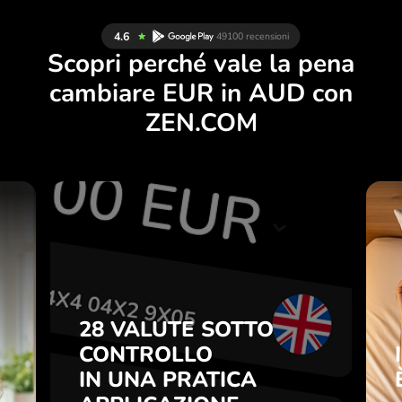
Scopri perché vale la pena
cambiare EUR in AUD con
ZEN.COM
A
28 VALUTE SOTTO
E
CONTROLLO
I
IN UNA PRATICA
.
APPLICAZIONE.
28 VALUTE SOTTO
CONTROLLO
ni
Compra EUR, vendi AUD e
o
IN UNA PRATICA
viceversa con un clic
7
nell’applicazione ZEN.COM.