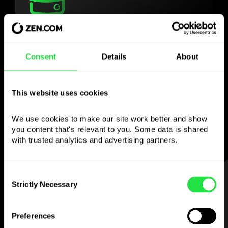
Usa la valuta scelta
come vuoi
Consent
Details
About
Invia denaro all’estero,
This website uses cookies
preleva dagli sportelli senza
commissione, paga con la carta multi-
We use cookies to make our site work better and show 
valuta
you content that's relevant to you. Some data is shared 
— semplice e senza stress.
with trusted analytics and advertising partners. 
Consent
PASSO 1
Strictly Necessary
Selection
Preferences