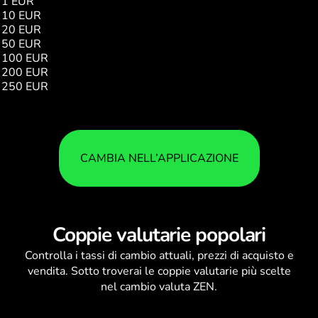
1 EUR
1.63
10 EUR
16.32
20 EUR
32.65
50 EUR
81.64
100 EUR
163.28
200 EUR
326.57
250 EUR
408.22
CAMBIA NELL’APPLICAZIONE
Coppie valutarie popolari
Controlla i
tassi di cambio
attuali, prezzi di acquisto e
vendita. Sotto troverai le coppie valutarie più scelte
nel cambio valuta ZEN.