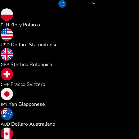
Nome della valuta
EUR
4.285899
Zloty Polacco
PLN
1.154198
Dollaro Statunitense
USD
0.855499
Sterlina Britannica
GBP
0.932428
Franco Svizzero
CHF
182.10167
Yen Giapponese
JPY
1.632895
Dollaro Australiano
AUD
1.609841