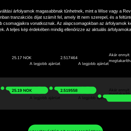
a meg, hogy mennyit
a ZEN.COM-
Ellenőrizze a fenti árfolya
megtudja, mennyit takaríthat m
.00 SAR
Fogadás:
Árfolyam