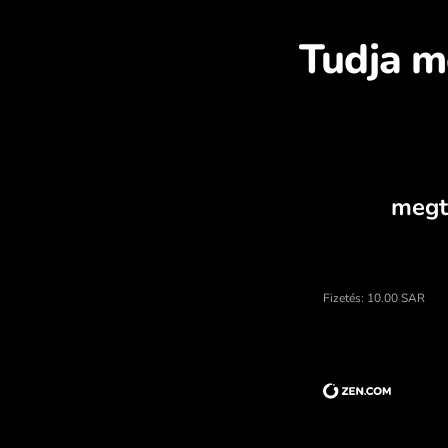
Fe
A szaúdi rijál ára, valutak