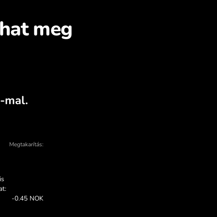
mes a SAR pénznemet N
ni a ZEN.COM-on
konok - sok ok van arra, hogy a ZEN.COM-ot 
AN