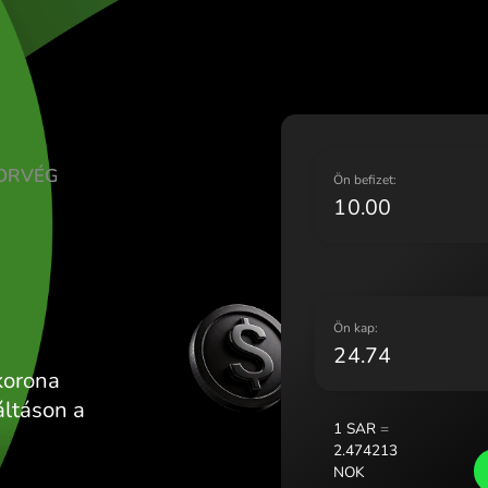
Lietuva (L
Magyarors
Malta (Eng
Nederland
Norge (No
Polska (Po
 RIJÁL NORVÉG
Portugal 
Ö
România 
K
Slovensko
Sverige (
Україна (
Ö