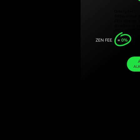
Türkiye (T
 norvég korona
Singapore
valutaváltáson a
United Ki
Internatio