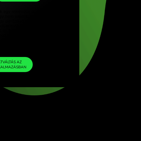
NOK
ürkçe)
 (English)
1
SAR
=
ngdom (English)
2.474213
nal (English)
NOK
Beleépítettünk egy minimális árrészt az
árfolyamba, így nem számítunk fel további
ZEN díjakat. Így pontosan tudod, mennyit kell
átváltanod a választott pénznemedre. Az
árrés rögzített és átlátható. A
díjszabásunkban megnézheted.
ZEN FEE
=
0%
ÁTVÁLTÁS AZ
ALKALMAZÁSBAN