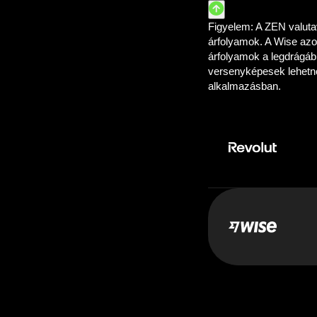
Tudj
Fizetés:
10