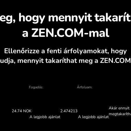
dezze fel, miért érde
válta
alkulátor, aktuális vételi és eladási grafi
ÁTVÁLTÁS AZ ALKALMAZÁSB