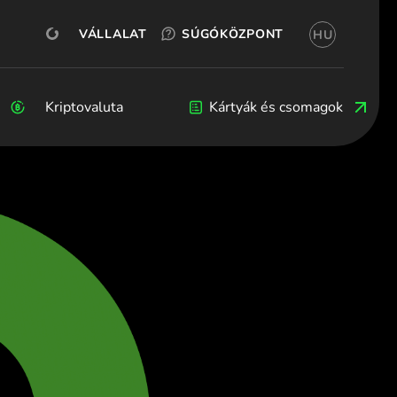
INGYENES KIPRÓBÁLÁS
OKX
SZÁMLANYITÁS
VÁLLALATI
SÚGÓKÖZPONT
HU
(Magyar)
 (Български)
ština)
Kriptovaluta
Kriptovaluta
Blog
Fejlesztők
Kártyák és csomagok
(Dansk)
nd (Deutsch)
λληνικά)
spañol)
ançais)
nglish)
iano)
λληνικά)