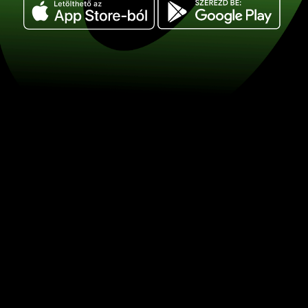
Váltson át 10 szaúdi rijál pénznemet
pénznemre. (SAR / NOK) Spóroljon a 
ZEN.COM-mal.