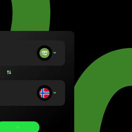
ietuvių)
zág (Magyar)
lish)
 (Nederlands)
rsk bokmål)
lski)
(Português)
n befizet:
SAR
(Română)
 (Slovenčina)
Svenska)
Українська)
n kap: