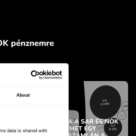
About
e data is shared with 