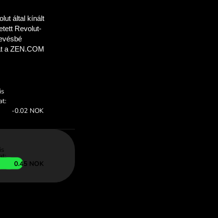
 takaríthat meg
mal
mokat, hogy
eg a ZEN.COM-mal.
:
Megtakarítás: