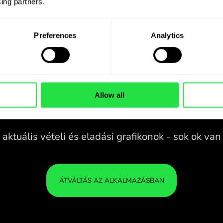
ing partners. 
Preferences
Analytics
Allow all
28 PÉNZNEM
KONTROLL ALATT
B
EGY KÉNYELMES
A ZEN
ALKALMAZÁSBAN.
28 PÉNZNEM
Vásároljon SAR pénznemet,
KONTROLL ALATT
A P
adjon el NOK pénznemet és
EGY KÉNYELMES
BIZ
fordítva egyetlen kattintással a
ALKALMAZÁSBAN.
ZEN.COM alkalmazásban.