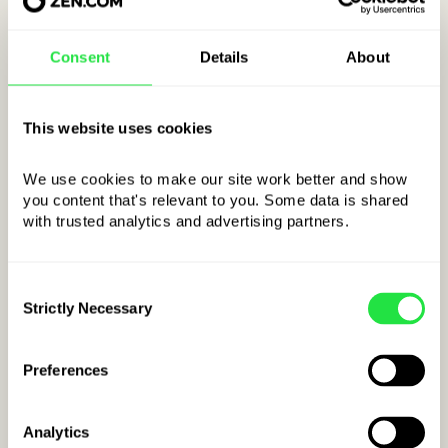
Consent
Details
About
This website uses cookies
We use cookies to make our site work better and show 
you content that's relevant to you. Some data is shared 
with trusted analytics and advertising partners. 
Exemple de code IBAN
pour Slovakia :
Consent
SK
kkBBBBCCCCCCCCCCCCCCCC
Strictly Necessary
Selection
CODE PAYS
Preferences
Analytics