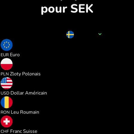
pour SEK
Nom de la devise
SEK
0.091181
Euro
EUR
0.391925
Zloty Polonais
PLN
0.105485
Dollar Américain
USD
0.477864
Leu Roumain
RON
0.085129
Franc Suisse
CHF