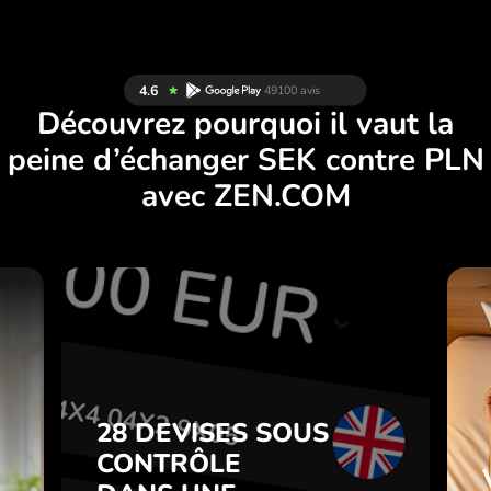
Découvrez pourquoi il vaut la
peine d’échanger SEK contre PLN
avec ZEN.COM
S
28 DEVISES SOUS
S
CONTRÔLE
.
DANS UNE
APPLICATION
28 DEVISES SOUS
z
PRATIQUE.
CONTRÔLE
t