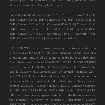
Sweden
|
Send Money to Switzerland
|
Send Money to France
|
Send
Money to Spain
|
Send Money to Australia
Convertisseur de devises:
Convert PLN to EUR
|
Convert USD to
EUR
|
Convert GBP to EUR
|
Convert CHF to EUR
|
Convert AED to
EUR
|
Convert CAD to EUR
|
Convert AUD to EUR
|
Convert JPY to
EUR
|
Convert NOK to EUR
|
Convert SEK to EUR
|
Convert DKK to
EUR
|
Convert HUF to EUR
|
Convert CZK to EUR
|
Convert TRY to
EUR
|
Convert RON to EUR
|
Compare Exchange Rates
UAB ZEN.COM is a licensed e-money institution under the
supervision of the Bank of Lithuania, operating on the basis of a
single passport rule in all 30 countries of the European Economic
Area. Registration number 304749651, VAT ID LT100011714916.
License number LB000457. Company address: Konstitucijos av.
18B, LT-09308 Vilnius, Lithuania ZEN-UK Limited, trading as “ZEN”
and “ZEN.COM” is a licensed e-money institution under the
supervision of the Financial Conduct Authority, with registration
number 13953648. License number 1000019. Company address:
344-354, GRAY’S INN ROAD, WC1X 8BP, London ZEN.COM PTE.
LTD. is a licensed major payment institution under the supervision of
the Monetary Authority of Singapore,. Registration number
201829417D Company address: 100 Tras Street, Singapore, 079027,