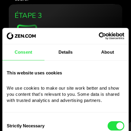
ÉTAPE 3
Utilisez la devise
Consent
Details
About
choisie
comme vous le
This website uses cookies
souhaitez
We use cookies to make our site work better and show 
you content that's relevant to you. Some data is shared 
with trusted analytics and advertising partners. 
Envoyez de l’argent à l’étranger,
retirez aux distributeurs sans
commission, payez avec la carte multi-
Consent
devises
Strictly Necessary
Selection
— simple et sans stress.