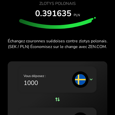
ESSAI GRATUIT
ZLOTYS POLONAIS
España (Español)
0.391635
Cartes et forfaits
Développeurs
PLN
France (Français)
CENTRE D'AIDE
Ireland (English)
Italia (Italiano)
Échangez couronnes suédoises contre zlotys polonais.
Κύπρος (Ελληνικά)
(SEK / PLN) Économisez sur le change avec ZEN.COM.
Lietuva (Lietuvių)
Magyarország (Magyar)
Vous déposez :
Malta (English)
SEK
Nederland (Nederlands)
Norge (Norsk bokmål)
Polska (Polski)