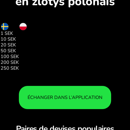
en zlotys polonais
SEK
PLN
1 SEK
0.39
10 SEK
3.91
20 SEK
7.83
50 SEK
19.58
100 SEK
39.16
200 SEK
78.33
250 SEK
97.92
ÉCHANGER DANS L’APPLICATION
Paires de devises populaires