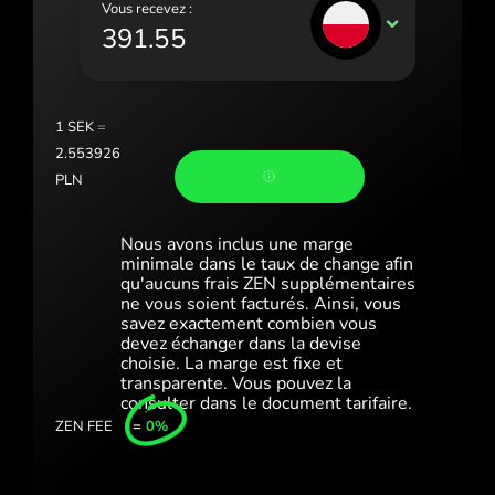
Vous recevez :
Portugal (Português)
PLN
România (Română)
Slovensko (Slovenčina)
1
SEK
=
Sverige (Svenska)
2.553926
PLN
Україна (Українська)
Türkiye (Türkçe)
Nous avons inclus une marge
minimale dans le taux de change afin
Singapore (English)
qu'aucuns frais ZEN supplémentaires
ne vous soient facturés. Ainsi, vous
United Kingdom (English)
savez exactement combien vous
devez échanger dans la devise
choisie. La marge est fixe et
International (English)
transparente. Vous pouvez la
consulter dans le document tarifaire.
ZEN FEE
=
0%