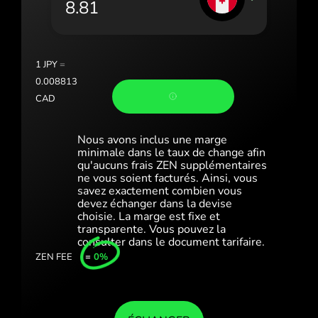
Portugal (Português)
România (Română)
Slovensko (Slovenčina)
1
JPY
=
0.008813
Sverige (Svenska)
CAD
Україна (Українська)
Nous avons inclus une marge
Türkiye (Türkçe)
minimale dans le taux de change afin
qu'aucuns frais ZEN supplémentaires
ne vous soient facturés. Ainsi, vous
Singapore (English)
savez exactement combien vous
devez échanger dans la devise
United Kingdom (English)
choisie. La marge est fixe et
transparente. Vous pouvez la
International (English)
consulter dans le document tarifaire.
ZEN FEE
=
0%