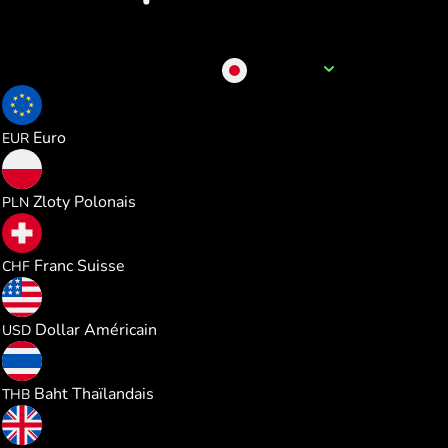
Nom de la devise
JPY
0.005448
Euro
EUR
0.023432
Zloty Polonais
PLN
0.005080
Franc Suisse
CHF
0.006291
Dollar Américain
USD
0.207883
Baht Thaïlandais
THB
0.004673