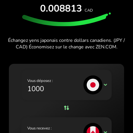
ESSAI GRATUIT
0.008813
España (Español)
CAD
Cartes et forfaits
Développeurs
France (Français)
CENTRE D'AIDE
Ireland (English)
Échangez yens japonais contre dollars canadiens. (JPY /
Italia (Italiano)
CAD) Économisez sur le change avec ZEN.COM.
Κύπρος (Ελληνικά)
Lietuva (Lietuvių)
Magyarország (Magyar)
Vous déposez :
JPY
Malta (English)
Nederland (Nederlands)
Norge (Norsk bokmål)
Polska (Polski)
Vous recevez :
CAD