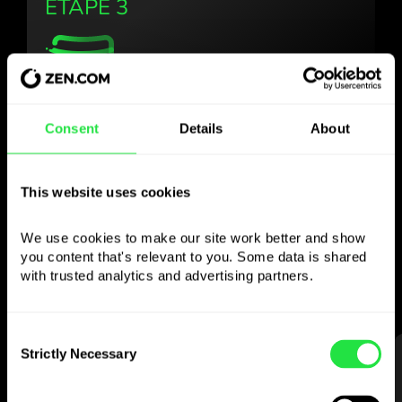
ÉTAPE 3
Utilisez la devise
Consent
Details
About
choisie
comme vous le
This website uses cookies
souhaitez
We use cookies to make our site work better and show 
you content that's relevant to you. Some data is shared 
Envoyez de l’argent à l’étranger,
with trusted analytics and advertising partners. 
retirez aux distributeurs sans
commission, payez avec la carte multi-
devises
Consent
Strictly Necessary
— simple et sans stress.
Selection
ÉTAPE 1