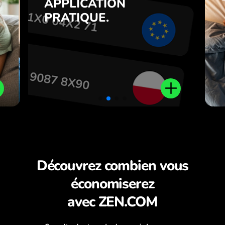
APPLICATION
7
inversement en un clic dans
PRATIQUE.
,
l’application ZEN.COM.
.
Découvrez combien vous
économiserez
avec ZEN.COM