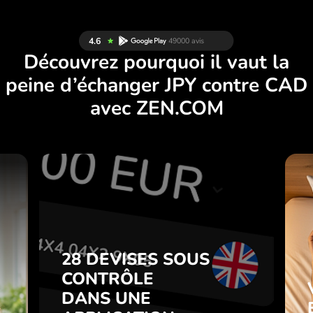
Découvrez pourquoi il vaut la
peine d’échanger JPY contre CAD
avec ZEN.COM
S
28 DEVISES SOUS
S
CONTRÔLE
.
DANS UNE
APPLICATION
28 DEVISES SOUS
z
PRATIQUE.
CONTRÔLE
t
DANS UNE
s
Achetez JPY, vendez CAD et