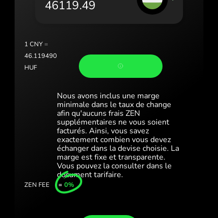
Portugal (Português)
România (Română)
Slovensko (Slovenčina)
1
CNY
=
46.119490
Sverige (Svenska)
HUF
Україна (Українська)
Nous avons inclus une marge
Türkiye (Türkçe)
minimale dans le taux de change
afin qu'aucuns frais ZEN
supplémentaires ne vous soient
Singapore (English)
facturés. Ainsi, vous savez
exactement combien vous devez
United Kingdom (English)
échanger dans la devise choisie. La
marge est fixe et transparente.
International (English)
Vous pouvez la consulter dans le
document tarifaire.
ZEN FEE
=
0%