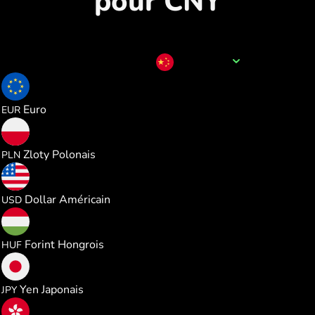
pour CNY
Nom de la devise
CNY
0.127282
Euro
EUR
0.546910
Zloty Polonais
PLN
0.147100
Dollar Américain
USD
46.11949
Forint Hongrois
HUF
23.21315
Yen Japonais
JPY