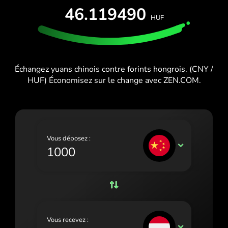
ESSAI GRATUIT
46.119490
España (Español)
HUF
Cartes et forfaits
Développeurs
France (Français)
CENTRE D'AIDE
Ireland (English)
Échangez yuans chinois contre forints hongrois. (CNY /
Italia (Italiano)
HUF) Économisez sur le change avec ZEN.COM.
Κύπρος (Ελληνικά)
Lietuva (Lietuvių)
Magyarország (Magyar)
Vous déposez :
CNY
Malta (English)
Nederland (Nederlands)
Norge (Norsk bokmål)
Polska (Polski)
Vous recevez :
HUF