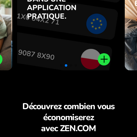
s
Achetez CNY, vendez HUF et
APPLICATION
7
inversement en un clic dans
PRATIQUE.
,
l’application ZEN.COM.
.
Découvrez combien vous
économiserez
avec ZEN.COM