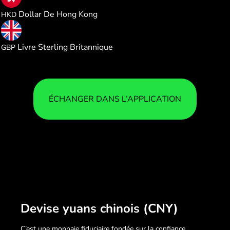
1.153682
Dollar De Hong Kong
HKD
0.109235
Livre Sterling Britannique
GBP
ÉCHANGER DANS L’APPLICATION
Devise yuans chinois (CNY)
C’est une monnaie fiduciaire fondée sur la confiance