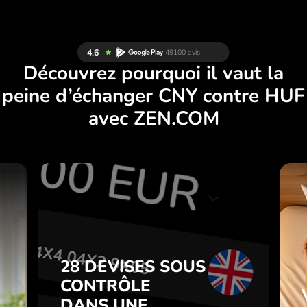
Découvrez pourquoi il vaut la
peine d’échanger CNY contre HUF
avec ZEN.COM
S
28 DEVISES SOUS
S
CONTRÔLE
.
DANS UNE
APPLICATION
28 DEVISES SOUS
z
PRATIQUE.
CONTRÔLE
t
DANS UNE