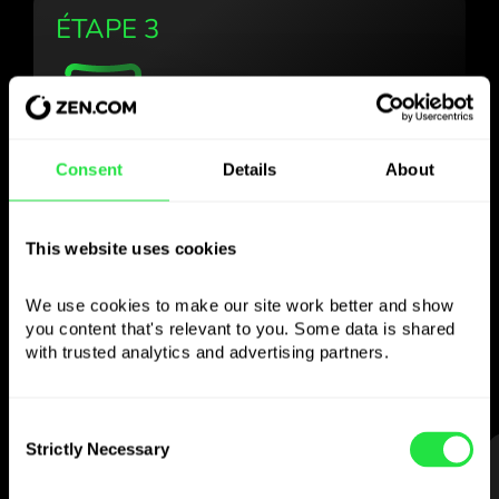
ÉTAPE 3
Utilisez la devise
Consent
Details
About
choisie
comme vous le
This website uses cookies
souhaitez
We use cookies to make our site work better and show 
you content that's relevant to you. Some data is shared 
with trusted analytics and advertising partners. 
Envoyez de l’argent à l’étranger,
retirez aux distributeurs sans
commission, payez avec la carte multi-
Consent
devises
Strictly Necessary
Selection
— simple et sans stress.
ÉTAPE 1