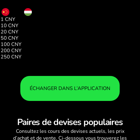
CNY
HUF
1 CNY
46.11
10 CNY
461.19
20 CNY
922.38
50 CNY
2305.97
100 CNY
4611.94
200 CNY
9223.89
250 CNY
11529.87
ÉCHANGER DANS L’APPLICATION
Paires de devises populaires
Consultez les
cours des devises
actuels, les prix
d’achat et de vente. Ci-dessous vous trouverez les