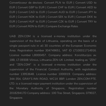
Convertisseur de devises:
Convert PLN to EUR
|
Convert USD to
EUR
|
Convert GBP to EUR
|
Convert CHF to EUR
|
Convert AED to
EUR
|
Convert CAD to EUR
|
Convert AUD to EUR
|
Convert JPY to
EUR
|
Convert NOK to EUR
|
Convert SEK to EUR
|
Convert DKK to
EUR
|
Convert HUF to EUR
|
Convert CZK to EUR
|
Convert TRY to
EUR
|
Convert RON to EUR
|
Compare Exchange Rates
UAB ZEN.COM is a licensed e-money institution under the
supervision of the Bank of Lithuania, operating on the basis of a
single passport rule in all 30 countries of the European Economic
Area. Registration number 304749651, VAT ID LT100011714916.
License number LB000457. Company address: Konstitucijos av.
18B, LT-09308 Vilnius, Lithuania ZEN-UK Limited, trading as “ZEN”
and “ZEN.COM” is a licensed e-money institution under the
supervision of the Financial Conduct Authority, with registration
number 13953648. License number 1000019. Company address:
344-354, GRAY’S INN ROAD, WC1X 8BP, London ZEN.COM PTE.
LTD. is a licensed major payment institution under the supervision of
the Monetary Authority of Singapore,. Registration number
201829417D Company address: 100 Tras Street, Singapore, 079027,
Singapore.